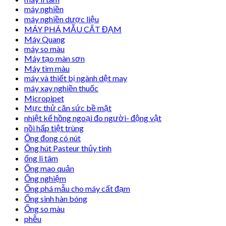
máy nghiền
máy nghiền dược liệu
MÁY PHÁ MẪU CẤT ĐẠM
Máy Quang
máy so màu
Máy tạo màn sơn
Máy tìm màu
máy và thiết bị ngành dệt may
máy xay nghiền thuốc
Micropipet
Mực thử căn sức bề mặt
nhiệt kế hồng ngoại đo người- động vật
nồi hấp tiệt trùng
Ống đong có nút
Ống hút Pasteur thủy tinh
ống li tâm
Ống mao quản
Ống nghiệm
Ống phá mẫu cho máy cất đạm
Ống sinh hàn bóng
Ống so màu
phễu