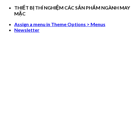
Skip
THIẾT BỊ THÍ NGHIỆM CÁC SẢN PHẨM NGÀNH MAY
to
MẶC
content
Assign a menu in Theme Options > Menus
Newsletter