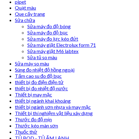
pipet
Quạt màu
Que cấy trang
Sửa chữa
Sửa máy đo độ bóng
Sửa máy đo độ bục
Sửa máy đo lực kéo đứt
Sửa máy giặt Electrolux form 71
Sửa máy giặt M6 labtex
Sửa tủ so màu
Sửa máy so màu
Súng đo nhiệt độ hồng ngoại
Tấm cao su đo độ bục
thiết bị đo điện điện tử
thiết bị đo nhiệt độ nước
Thiết bị may mặc
thiết bị ngành khai khoáng
thiết bị ngành sơn nhựa và may mặc
Thiết bị thí nghiệm vật liệu xây dựng
Thước đo độ mịn
Thước kéo màn sơn
Thuốc thử
TỦ BOD - TỦ ẤM LẠNH