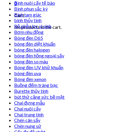
Bình nuôi cấy tế bào
0
Bình phun sắc ký
Bình tam giác
Cart
bình thủy tinh
Bộ phễu lọc vi sinh
No products in the cart.
Bơm nhu động
Bóng đèn D65
bóng đèn diệt khuẩn
bóng đèn halogen
bóng đèn hồng ngoại sấy
bóng đèn so màu
Bóng đèn UV khử khuẩn
bóng đèn uva
Bóng đèn xenon
Buồng đếm tráng bạc
Burette thủy tinh
bút thử căng sức bề mặt
Chai đựng mẫu
Chai nuôi cấy
Chai trung tính
Chén cân sấy
Chén nung sứ
Cốc đọ độ nhớt