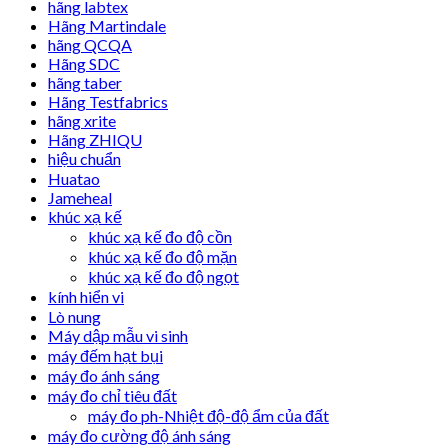
hãng labtex
Hãng Martindale
hãng QCQA
Hãng SDC
hãng taber
Hãng Testfabrics
hãng xrite
Hãng ZHIQU
hiệu chuẩn
Huatao
Jameheal
khúc xạ kế
khúc xạ kế đo độ cồn
khúc xạ kế đo độ mặn
khúc xạ kế đo độ ngọt
kính hiển vi
Lò nung
Máy dập mẫu vi sinh
máy đếm hạt bụi
máy đo ánh sáng
máy đo chỉ tiêu đất
máy đo ph-Nhiệt độ-độ ẩm của đất
máy đo cường độ ánh sáng