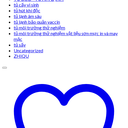
tủ cấy vi sinh
tủ hút khí độc
tủ lạnh âm sâu
tủ lạnh bảo quản vaccin
tủ môi trường thử nghiệm
tủ môi trường thử nghiệm vật liệu sơn mực in và may
mặc
tủ sấy
Uncategorized
ZHIQU