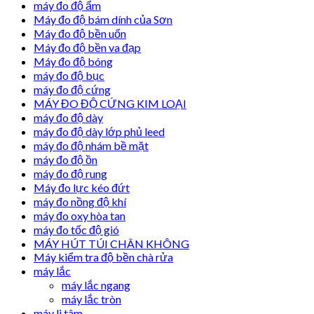
máy đo độ ẩm
Máy đo độ bám dính của Sơn
Máy đo độ bền uốn
Máy đo độ bền va đạp
Máy đo độ bóng
máy đo độ bục
máy đo độ cứng
MÁY ĐO ĐỘ CỨNG KIM LOẠI
máy đo độ dày
máy đo độ dày lớp phủ leed
máy đo độ nhám bề mặt
máy đo độ ồn
máy đo độ rung
Máy đo lực kéo đứt
máy đo nồng độ khí
máy đo oxy hòa tan
máy đo tốc độ gió
MÁY HÚT TÚI CHÂN KHÔNG
Máy kiểm tra độ bền chà rửa
máy lắc
máy lắc ngang
máy lắc tròn
máy li tâm