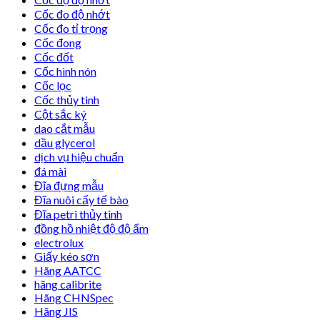
Cốc đo độ nhớt
Cốc đo tỉ trọng
Cốc đong
Cốc đốt
Cốc hình nón
Cốc lọc
Cốc thủy tinh
Cột sắc ký
dao cắt mẫu
dầu glycerol
dịch vụ hiệu chuẩn
đá mài
Đĩa đựng mẫu
Đĩa nuôi cấy tế bào
Đĩa petri thủy tinh
đồng hồ nhiệt độ độ ẩm
electrolux
Giấy kéo sơn
Hãng AATCC
hãng calibrite
Hãng CHNSpec
Hãng JIS