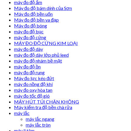
máy đo độ ẩm
Máy đo độ bám dính của Sơn
Máy đo độ bền uốn
Máy đo độ bền va đạp
Máy đo độ bóng
máy đo độ bục
máy đo độ cứng
MÁY ĐO ĐỘ CỨNG KIM LOẠI
máy đo độ dày
máy đo độ dày lớp phủ leed
máy đo độ nhám bề mặt
máy đo độ ồn
máy đo độ rung
Máy đo lực kéo đứt
máy đo nồng độ khí
máy đo oxy hòa tan
máy đo tốc độ gió
MÁY HÚT TÚI CHÂN KHÔNG
Máy kiểm tra độ bền chà rửa
máy lắc
máy lắc ngang
máy lắc tròn
máy li tâm