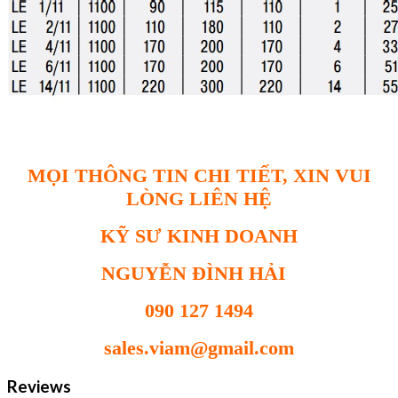
MỌI THÔNG TIN CHI TIẾT, XIN VUI
LÒNG LIÊN HỆ
KỸ SƯ KINH DOANH
NGUYỄN ĐÌNH HẢI
090 127 1494
sales.viam@gmail.com
Reviews