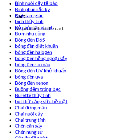
Bình nuôi cấy tế bào
0
Bình phun sắc ký
Bình tam giác
Cart
bình thủy tinh
Bộ phễu lọc vi sinh
No products in the cart.
Bơm nhu động
Bóng đèn D65
bóng đèn diệt khuẩn
bóng đèn halogen
bóng đèn hồng ngoại sấy
bóng đèn so màu
Bóng đèn UV khử khuẩn
bóng đèn uva
Bóng đèn xenon
Buồng đếm tráng bạc
Burette thủy tinh
bút thử căng sức bề mặt
Chai đựng mẫu
Chai nuôi cấy
Chai trung tính
Chén cân sấy
Chén nung sứ
Cốc đọ độ nhớt