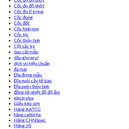
Cốc đo độ nhớt
Cốc đo tỉ trọng
Cốc đong
Cốc đốt
Cốc hình nón
Cốc lọc
Cốc thủy tinh
Cột sắc ký
dao cắt mẫu
dầu glycerol
dịch vụ hiệu chuẩn
đá mài
Đĩa đựng mẫu
Đĩa nuôi cấy tế bào
Đĩa petri thủy tinh
đồng hồ nhiệt độ độ ẩm
electrolux
Giấy kéo sơn
Hãng AATCC
hãng calibrite
Hãng CHNSpec
Hãng JIS