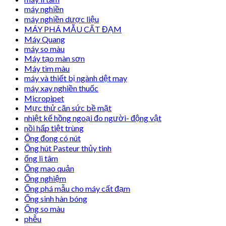
máy nghiền
máy nghiền dược liệu
MÁY PHÁ MẪU CẤT ĐẠM
Máy Quang
máy so màu
Máy tạo màn sơn
Máy tìm màu
máy và thiết bị ngành dệt may
máy xay nghiền thuốc
Micropipet
Mực thử căn sức bề mặt
nhiệt kế hồng ngoại đo người- động vật
nồi hấp tiệt trùng
Ống đong có nút
Ống hút Pasteur thủy tinh
ống li tâm
Ống mao quản
Ống nghiệm
Ống phá mẫu cho máy cất đạm
Ống sinh hàn bóng
Ống so màu
phễu