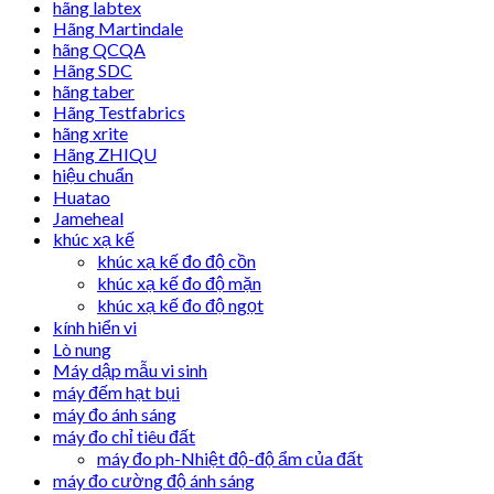
hãng labtex
Hãng Martindale
hãng QCQA
Hãng SDC
hãng taber
Hãng Testfabrics
hãng xrite
Hãng ZHIQU
hiệu chuẩn
Huatao
Jameheal
khúc xạ kế
khúc xạ kế đo độ cồn
khúc xạ kế đo độ mặn
khúc xạ kế đo độ ngọt
kính hiển vi
Lò nung
Máy dập mẫu vi sinh
máy đếm hạt bụi
máy đo ánh sáng
máy đo chỉ tiêu đất
máy đo ph-Nhiệt độ-độ ẩm của đất
máy đo cường độ ánh sáng