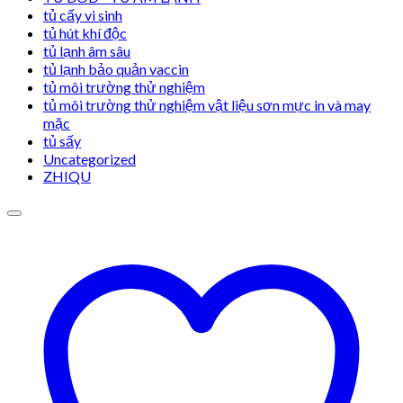
tủ cấy vi sinh
tủ hút khí độc
tủ lạnh âm sâu
tủ lạnh bảo quản vaccin
tủ môi trường thử nghiệm
tủ môi trường thử nghiệm vật liệu sơn mực in và may
mặc
tủ sấy
Uncategorized
ZHIQU