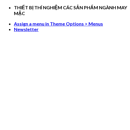
Skip
THIẾT BỊ THÍ NGHIỆM CÁC SẢN PHẨM NGÀNH MAY
to
MẶC
content
Assign a menu in Theme Options > Menus
Newsletter