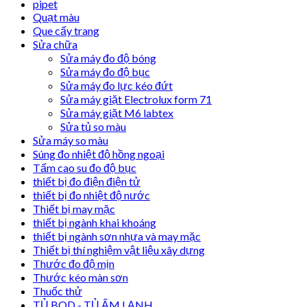
pipet
Quạt màu
Que cấy trang
Sửa chữa
Sửa máy đo độ bóng
Sửa máy đo độ bục
Sửa máy đo lực kéo đứt
Sửa máy giặt Electrolux form 71
Sửa máy giặt M6 labtex
Sửa tủ so màu
Sửa máy so màu
Súng đo nhiệt độ hồng ngoại
Tấm cao su đo độ bục
thiết bị đo điện điện tử
thiết bị đo nhiệt độ nước
Thiết bị may mặc
thiết bị ngành khai khoáng
thiết bị ngành sơn nhựa và may mặc
Thiết bị thí nghiệm vật liệu xây dựng
Thước đo độ mịn
Thước kéo màn sơn
Thuốc thử
TỦ BOD - TỦ ẤM LẠNH