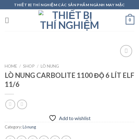
Skip
THIẾT BỊ THÍ NGHIỆM CÁC SẢN PHẨM NGÀNH MAY MẶC
to
content
0
HOME
/
SHOP
/
LÒ NUNG
LÒ NUNG CARBOLITE 1100 ĐỘ 6 LÍT ELF
Add to
wishlist
11/6
Add to wishlist
Category:
Lò nung