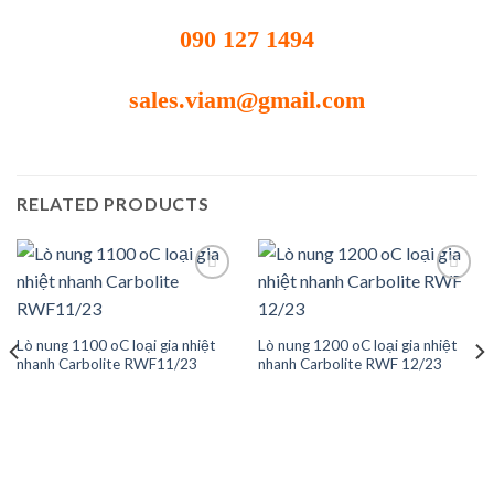
090 127 1494
sales.viam@gmail.com
RELATED PRODUCTS
Add to
Add to
Lò nung 1100 oC loại gia nhiệt
Lò nung 1200 oC loại gia nhiệt
wishlist
wishlist
nhanh Carbolite RWF11/23
nhanh Carbolite RWF 12/23