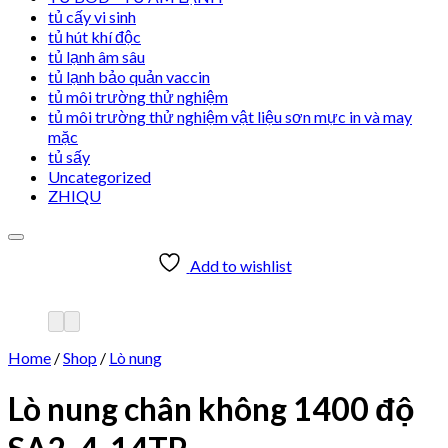
tủ cấy vi sinh
tủ hút khí độc
tủ lạnh âm sâu
tủ lạnh bảo quản vaccin
tủ môi trường thử nghiệm
tủ môi trường thử nghiệm vật liệu sơn mực in và may
mặc
tủ sấy
Uncategorized
ZHIQU
Add to wishlist
Home
/
Shop
/
Lò nung
Lò nung chân không 1400 độ