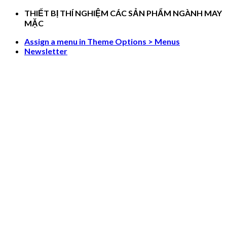
Skip
THIẾT BỊ THÍ NGHIỆM CÁC SẢN PHẨM NGÀNH MAY
to
MẶC
content
Assign a menu in Theme Options > Menus
Newsletter