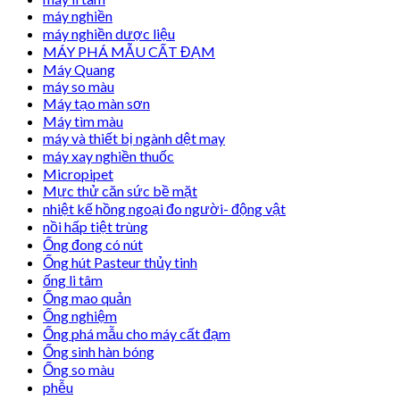
máy nghiền
máy nghiền dược liệu
MÁY PHÁ MẪU CẤT ĐẠM
Máy Quang
máy so màu
Máy tạo màn sơn
Máy tìm màu
máy và thiết bị ngành dệt may
máy xay nghiền thuốc
Micropipet
Mực thử căn sức bề mặt
nhiệt kế hồng ngoại đo người- động vật
nồi hấp tiệt trùng
Ống đong có nút
Ống hút Pasteur thủy tinh
ống li tâm
Ống mao quản
Ống nghiệm
Ống phá mẫu cho máy cất đạm
Ống sinh hàn bóng
Ống so màu
phễu