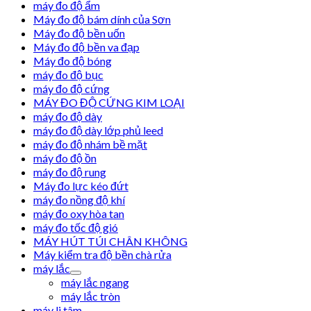
máy đo độ ẩm
Máy đo độ bám dính của Sơn
Máy đo độ bền uốn
Máy đo độ bền va đạp
Máy đo độ bóng
máy đo độ bục
máy đo độ cứng
MÁY ĐO ĐỘ CỨNG KIM LOẠI
máy đo độ dày
máy đo độ dày lớp phủ leed
máy đo độ nhám bề mặt
máy đo độ ồn
máy đo độ rung
Máy đo lực kéo đứt
máy đo nồng độ khí
máy đo oxy hòa tan
máy đo tốc độ gió
MÁY HÚT TÚI CHÂN KHÔNG
Máy kiểm tra độ bền chà rửa
máy lắc
máy lắc ngang
máy lắc tròn
máy li tâm