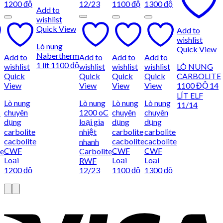
Add to
wishlist
Quick View
Add to
wishlist
Lò nung
Quick View
Nabertherm
Add to
Add to
Add to
Add to
1 lít 1100 độ
wishlist
wishlist
wishlist
wishlist
LÒ NUNG
Quick
Quick
Quick
Quick
CARBOLITE
View
View
View
View
1100 ĐỘ 14
LÍT ELF
Lò nung
Lò nung
Lò nung
Lò nung
11/14
C
chuyên
1200 oC
chuyên
chuyên
dụng
loại gia
dụng
dụng
carbolite
nhiệt
carbolite
carbolite
cacbolite
cacbolite
cacbolite
nhanh
CWF
CWF
CWF
te
Carbolite
Loại
Loại
Loại
RWF
1200 độ
12/23
1100 độ
1300 độ