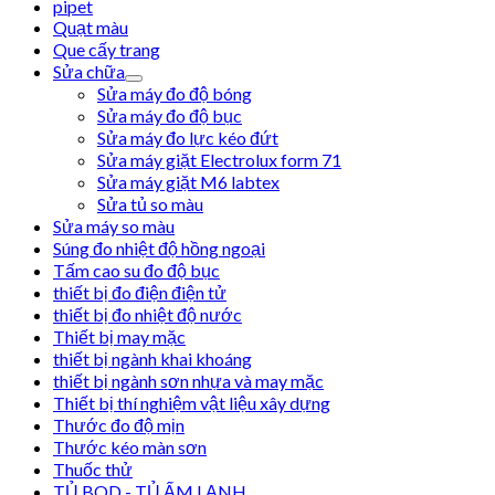
pipet
Quạt màu
Que cấy trang
Sửa chữa
Sửa máy đo độ bóng
Sửa máy đo độ bục
Sửa máy đo lực kéo đứt
Sửa máy giặt Electrolux form 71
Sửa máy giặt M6 labtex
Sửa tủ so màu
Sửa máy so màu
Súng đo nhiệt độ hồng ngoại
Tấm cao su đo độ bục
thiết bị đo điện điện tử
thiết bị đo nhiệt độ nước
Thiết bị may mặc
thiết bị ngành khai khoáng
thiết bị ngành sơn nhựa và may mặc
Thiết bị thí nghiệm vật liệu xây dựng
Thước đo độ mịn
Thước kéo màn sơn
Thuốc thử
TỦ BOD - TỦ ẤM LẠNH