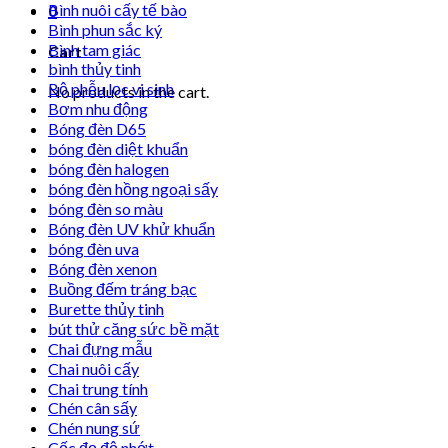
Bình nuôi cấy tế bào
0
Bình phun sắc ký
Bình tam giác
Cart
bình thủy tinh
Bộ phễu lọc vi sinh
No products in the cart.
Bơm nhu động
Bóng đèn D65
bóng đèn diệt khuẩn
bóng đèn halogen
bóng đèn hồng ngoại sấy
bóng đèn so màu
Bóng đèn UV khử khuẩn
bóng đèn uva
Bóng đèn xenon
Buồng đếm tráng bạc
Burette thủy tinh
bút thử căng sức bề mặt
Chai đựng mẫu
Chai nuôi cấy
Chai trung tính
Chén cân sấy
Chén nung sứ
Cốc đọ độ nhớt