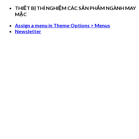
Skip
THIẾT BỊ THÍ NGHIỆM CÁC SẢN PHẨM NGÀNH MAY
to
MẶC
content
Assign a menu in Theme Options > Menus
Newsletter