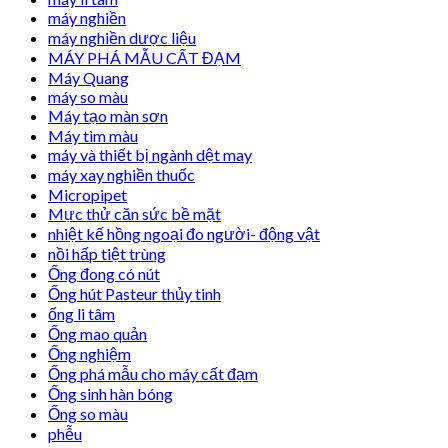
máy nghiền
máy nghiền dược liệu
MÁY PHÁ MẪU CẤT ĐẠM
Máy Quang
máy so màu
Máy tạo màn sơn
Máy tìm màu
máy và thiết bị ngành dệt may
máy xay nghiền thuốc
Micropipet
Mực thử căn sức bề mặt
nhiệt kế hồng ngoại đo người- động vật
nồi hấp tiệt trùng
Ống đong có nút
Ống hút Pasteur thủy tinh
ống li tâm
Ống mao quản
Ống nghiệm
Ống phá mẫu cho máy cất đạm
Ống sinh hàn bóng
Ống so màu
phễu