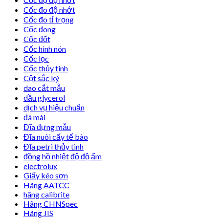
Cốc đo độ nhớt
Cốc đo tỉ trọng
Cốc đong
Cốc đốt
Cốc hình nón
Cốc lọc
Cốc thủy tinh
Cột sắc ký
dao cắt mẫu
dầu glycerol
dịch vụ hiệu chuẩn
đá mài
Đĩa đựng mẫu
Đĩa nuôi cấy tế bào
Đĩa petri thủy tinh
đồng hồ nhiệt độ độ ẩm
electrolux
Giấy kéo sơn
Hãng AATCC
hãng calibrite
Hãng CHNSpec
Hãng JIS