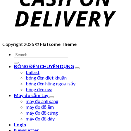
Copyright 2026 ©
Flatsome Theme
Search
for:
BÓNG ĐÈN CHUYÊN DỤNG
ballast
bóng đèn diệt khuẩn
bóng đèn hồng ngoại sấy
bóng đèn uva
Máy đo cầm tay
máy đo ánh sáng
máy đo độ ẩm
máy đo độ cứng
máy đo độ dày
Login
Newsletter