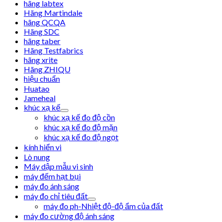
hãng labtex
Hãng Martindale
hãng QCQA
Hãng SDC
hãng taber
Hãng Testfabrics
hãng xrite
Hãng ZHIQU
hiệu chuẩn
Huatao
Jameheal
khúc xạ kế
khúc xạ kế đo độ cồn
khúc xạ kế đo độ mặn
khúc xạ kế đo độ ngọt
kính hiển vi
Lò nung
Máy dập mẫu vi sinh
máy đếm hạt bụi
máy đo ánh sáng
máy đo chỉ tiêu đất
máy đo ph-Nhiệt độ-độ ẩm của đất
máy đo cường độ ánh sáng