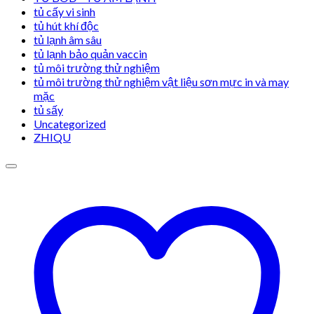
tủ cấy vi sinh
tủ hút khí độc
tủ lạnh âm sâu
tủ lạnh bảo quản vaccin
tủ môi trường thử nghiệm
tủ môi trường thử nghiệm vật liệu sơn mực in và may
mặc
tủ sấy
Uncategorized
ZHIQU