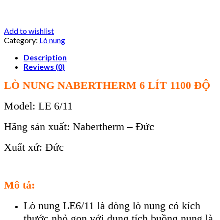
Add to wishlist
Category:
Lò nung
Description
Reviews (0)
LÒ NUNG NABERTHERM 6 LÍT 1100 ĐỘ
Model: LE 6/11
Hãng sản xuất: Nabertherm – Đức
Xuất xứ: Đức
Mô tả:
Lò nung LE6/11 là dòng lò nung có kích
thước nhỏ gọn với dung tích buồng nung là