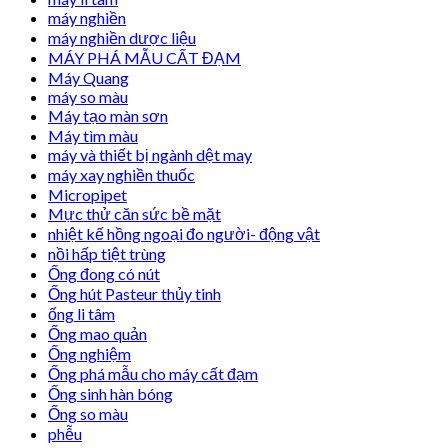
máy nghiền
máy nghiền dược liệu
MÁY PHÁ MẪU CẤT ĐẠM
Máy Quang
máy so màu
Máy tạo màn sơn
Máy tìm màu
máy và thiết bị ngành dệt may
máy xay nghiền thuốc
Micropipet
Mực thử căn sức bề mặt
nhiệt kế hồng ngoại đo người- động vật
nồi hấp tiệt trùng
Ống đong có nút
Ống hút Pasteur thủy tinh
ống li tâm
Ống mao quản
Ống nghiệm
Ống phá mẫu cho máy cất đạm
Ống sinh hàn bóng
Ống so màu
phễu