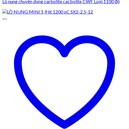
Lò nung chuyên dụng carbolite cacbolite CWF Loại 1100 độ