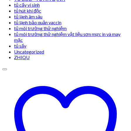
tủ cấy vi sinh
tủ hút khí độc
tủ lạnh âm sâu
tủ lạnh bảo quản vaccin
tủ môi trường thử nghiệm
tủ môi trường thử nghiệm vật liệu sơn mực in và may
mặc
tủ sấy
Uncategorized
ZHIQU