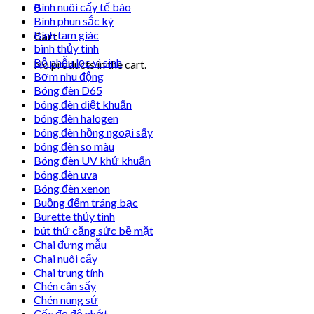
Bình nuôi cấy tế bào
0
Bình phun sắc ký
Bình tam giác
Cart
bình thủy tinh
Bộ phễu lọc vi sinh
No products in the cart.
Bơm nhu động
Bóng đèn D65
bóng đèn diệt khuẩn
bóng đèn halogen
bóng đèn hồng ngoại sấy
bóng đèn so màu
Bóng đèn UV khử khuẩn
bóng đèn uva
Bóng đèn xenon
Buồng đếm tráng bạc
Burette thủy tinh
bút thử căng sức bề mặt
Chai đựng mẫu
Chai nuôi cấy
Chai trung tính
Chén cân sấy
Chén nung sứ
Cốc đọ độ nhớt