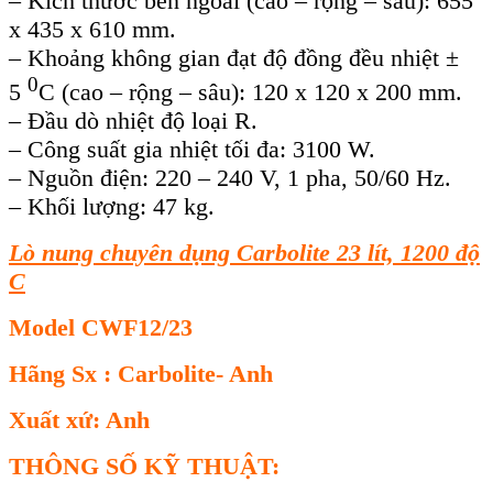
– Kích thước bên ngoài (cao – rộng – sâu): 655
x 435 x 610 mm.
– Khoảng không gian đạt độ đồng đều nhiệt ±
0
5
C (cao – rộng – sâu): 120 x 120 x 200 mm.
– Đầu dò nhiệt độ loại R.
– Công suất gia nhiệt tối đa: 3100 W.
– Nguồn điện: 220 – 240 V, 1 pha, 50/60 Hz.
– Khối lượng: 47 kg.
Lò nung chuyên dụng Carbolite 23 lít,
1200 độ
C
Model CWF12/23
Hãng Sx : Carbolite- Anh
Xuất xứ: Anh
THÔNG SỐ KỸ THUẬT: