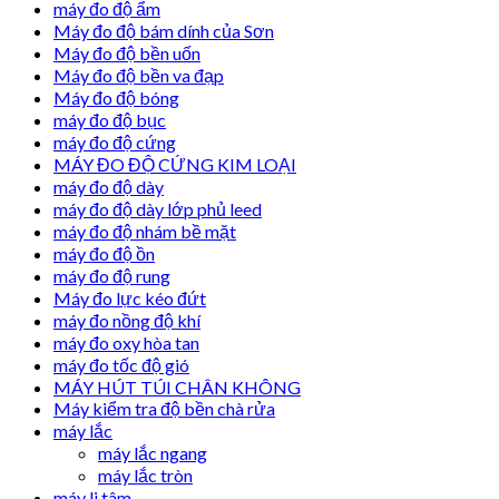
máy đo độ ẩm
Máy đo độ bám dính của Sơn
Máy đo độ bền uốn
Máy đo độ bền va đạp
Máy đo độ bóng
máy đo độ bục
máy đo độ cứng
MÁY ĐO ĐỘ CỨNG KIM LOẠI
máy đo độ dày
máy đo độ dày lớp phủ leed
máy đo độ nhám bề mặt
máy đo độ ồn
máy đo độ rung
Máy đo lực kéo đứt
máy đo nồng độ khí
máy đo oxy hòa tan
máy đo tốc độ gió
MÁY HÚT TÚI CHÂN KHÔNG
Máy kiểm tra độ bền chà rửa
máy lắc
máy lắc ngang
máy lắc tròn
máy li tâm