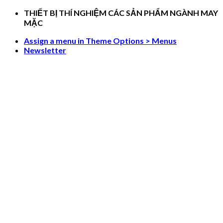
Skip
THIẾT BỊ THÍ NGHIỆM CÁC SẢN PHẨM NGÀNH MAY
to
MẶC
content
Assign a menu in Theme Options > Menus
Newsletter