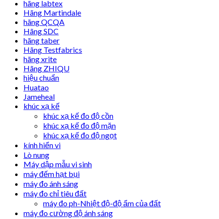
hãng labtex
Hãng Martindale
hãng QCQA
Hãng SDC
hãng taber
Hãng Testfabrics
hãng xrite
Hãng ZHIQU
hiệu chuẩn
Huatao
Jameheal
khúc xạ kế
khúc xạ kế đo độ cồn
khúc xạ kế đo độ mặn
khúc xạ kế đo độ ngọt
kính hiển vi
Lò nung
Máy dập mẫu vi sinh
máy đếm hạt bụi
máy đo ánh sáng
máy đo chỉ tiêu đất
máy đo ph-Nhiệt độ-độ ẩm của đất
máy đo cường độ ánh sáng