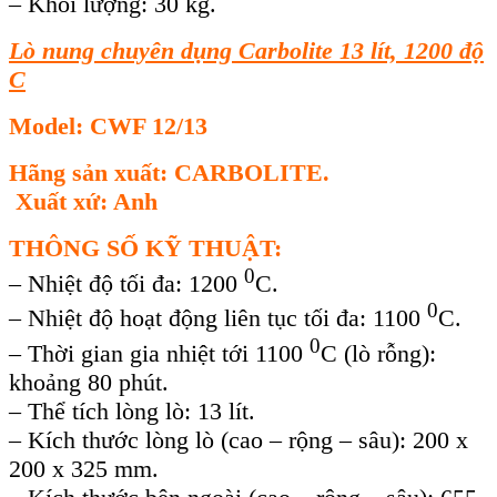
– Khối lượng: 30 kg.
Lò nung chuyên dụng Carbolite 13 lít, 1200 độ
C
Model: CWF 12/13
Hãng sản xuất: CARBOLITE.
Xuất xứ: Anh
THÔNG SỐ KỸ THUẬT:
0
– Nhiệt độ tối đa: 1200
C.
0
– Nhiệt độ hoạt động liên tục tối đa: 1100
C.
0
– Thời gian gia nhiệt tới 1100
C (lò rỗng):
khoảng 80 phút.
– Thể tích lòng lò: 13 lít.
– Kích thước lòng lò (cao – rộng – sâu): 200 x
200 x 325 mm.