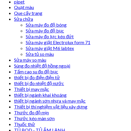
pipet
Quạt màu
Que cấy trang
Sửa chữa
Sửa máy đo độ bóng
Sửa máy đo độ bục
Sửa máy đo lực kéo đứt
Sửa máy giặt Electrolux form 71
Sửa máy giặt M6 labtex
Sửa tủ so màu
Sửa máy so màu
Súng đo nhiệt độ hồng ngoại
Tấm cao su đo độ bục
thiết bị đo điện điện tử
thiết bị đo nhiệt độ nước
Thiết bị may mặc
thiết bị ngành khai khoáng
thiết bị ngành sơn nhựa và may mặc
Thiết bị thí nghiệm vật liệu xây dựng
Thước đo độ mịn
Thước kéo màn sơn
Thuốc thử
TỦ BOD - TỦ ẤM LẠNH