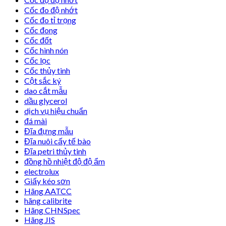
Cốc đo độ nhớt
Cốc đo tỉ trọng
Cốc đong
Cốc đốt
Cốc hình nón
Cốc lọc
Cốc thủy tinh
Cột sắc ký
dao cắt mẫu
dầu glycerol
dịch vụ hiệu chuẩn
đá mài
Đĩa đựng mẫu
Đĩa nuôi cấy tế bào
Đĩa petri thủy tinh
đồng hồ nhiệt độ độ ẩm
electrolux
Giấy kéo sơn
Hãng AATCC
hãng calibrite
Hãng CHNSpec
Hãng JIS