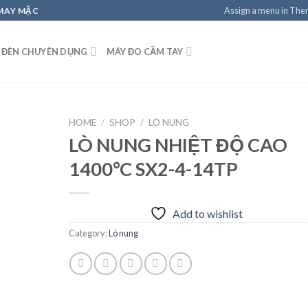
Assign a menu in Th
 MAY MẶC
 ĐÈN CHUYÊN DỤNG
MÁY ĐO CẦM TAY
HOME
/
SHOP
/
LÒ NUNG
LÒ NUNG NHIỆT ĐỘ CAO
1400°C SX2-4-14TP
Add to
wishlist
Add to wishlist
Category:
Lò nung