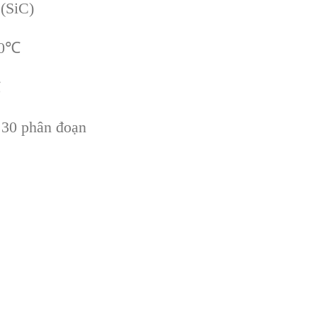
 (SiC)
350℃
℃
: 30 phân đoạn