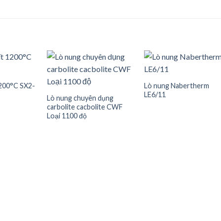
1200°C SX2-
Lò nung Nabertherm
LE6/11
Add to
Add to
Add t
Lò nung chuyên dụng
wishlist
wishlist
wishli
carbolite cacbolite CWF
Loại 1100 độ