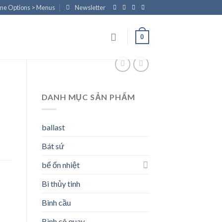
eme Options > Menus
Newsletter
0
DANH MỤC SẢN PHẨM
ballast
Bát sứ
bể ổn nhiệt
Bi thủy tinh
Bình cầu
Bình cô quay