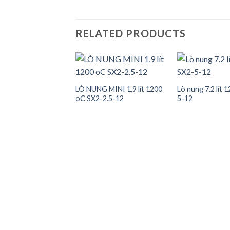
RELATED PRODUCTS
 Nabertherm 14 lít
LÒ NUNG MINI 1,9 lít 1200
Lò nung 7.2 lít 
oC SX2-2.5-12
5-12
Add to
Add to
wishlist
wishlist