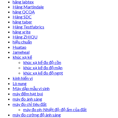
hãng labtex
Hãng Martindale
hãng QCQA
Hãng SDC
hãng taber
Hãng Testfabrics
hãng xrite
Hãng ZHIQU
hiệu chuẩn
Huatao
Jameheal
khúc xạ kế
khúc xạ kế đo độ cồn
khúc xạ kế đo độ mặn
khúc xạ kế đo độ ngọt
kính hiển vi
Lò nung
Máy dập mẫu vi sinh
máy đếm hạt bụi
máy đo ánh sáng
máy đo chỉ tiêu đất
máy đo ph-Nhiệt độ-độ ẩm của đất
máy đo cường độ ánh sáng