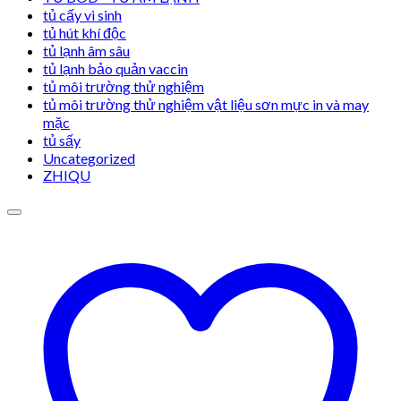
tủ cấy vi sinh
tủ hút khí độc
tủ lạnh âm sâu
tủ lạnh bảo quản vaccin
tủ môi trường thử nghiệm
tủ môi trường thử nghiệm vật liệu sơn mực in và may
mặc
tủ sấy
Uncategorized
ZHIQU