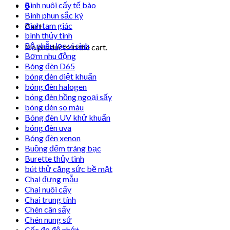
Bình nuôi cấy tế bào
0
Bình phun sắc ký
Bình tam giác
Cart
bình thủy tinh
Bộ phễu lọc vi sinh
No products in the cart.
Bơm nhu động
Bóng đèn D65
bóng đèn diệt khuẩn
bóng đèn halogen
bóng đèn hồng ngoại sấy
bóng đèn so màu
Bóng đèn UV khử khuẩn
bóng đèn uva
Bóng đèn xenon
Buồng đếm tráng bạc
Burette thủy tinh
bút thử căng sức bề mặt
Chai đựng mẫu
Chai nuôi cấy
Chai trung tính
Chén cân sấy
Chén nung sứ
Cốc đọ độ nhớt