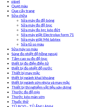
pipet
Quạt màu
Que cấy trang
Sửa chữa
Sửa máy đo độ bóng
Sửa máy đo độ bục
Sửa máy đo lực kéo đứt
Sửa máy giặt Electrolux form 71
Sửa máy giặt M6 labtex
Sửa tủ so màu
Sửa máy so màu
Súng đo nhiệt độ hồng ngoại
Tấm cao su đo độ bục
thiết bị đo điện điện tử
thiết bị đo nhiệt độ nước
Thiết bị may mặc
thiết bị ngành khai khoáng
thiết bị ngành sơn nhựa và may mặc
Thiết bị thí nghiệm vật liệu xây dựng
Thước đo độ mịn
Thước kéo màn sơn
Thuốc thử
TỦ BOD - TỦ ẤM LẠNH