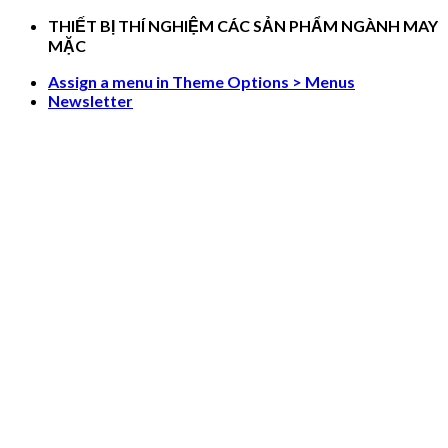
Skip
THIẾT BỊ THÍ NGHIỆM CÁC SẢN PHẨM NGÀNH MAY
to
MẶC
content
Assign a menu in Theme Options > Menus
Newsletter