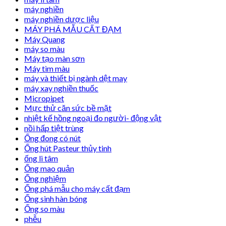
máy nghiền
máy nghiền dược liệu
MÁY PHÁ MẪU CẤT ĐẠM
Máy Quang
máy so màu
Máy tạo màn sơn
Máy tìm màu
máy và thiết bị ngành dệt may
máy xay nghiền thuốc
Micropipet
Mực thử căn sức bề mặt
nhiệt kế hồng ngoại đo người- động vật
nồi hấp tiệt trùng
Ống đong có nút
Ống hút Pasteur thủy tinh
ống li tâm
Ống mao quản
Ống nghiệm
Ống phá mẫu cho máy cất đạm
Ống sinh hàn bóng
Ống so màu
phễu