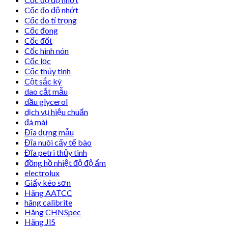
Cốc đo độ nhớt
Cốc đo tỉ trọng
Cốc đong
Cốc đốt
Cốc hình nón
Cốc lọc
Cốc thủy tinh
Cột sắc ký
dao cắt mẫu
dầu glycerol
dịch vụ hiệu chuẩn
đá mài
Đĩa đựng mẫu
Đĩa nuôi cấy tế bào
Đĩa petri thủy tinh
đồng hồ nhiệt độ độ ẩm
electrolux
Giấy kéo sơn
Hãng AATCC
hãng calibrite
Hãng CHNSpec
Hãng JIS