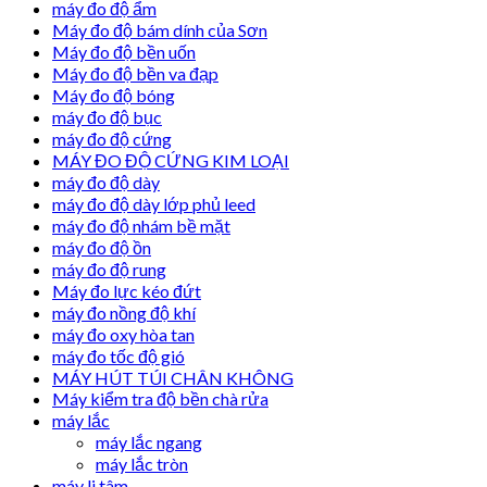
máy đo độ ẩm
Máy đo độ bám dính của Sơn
Máy đo độ bền uốn
Máy đo độ bền va đạp
Máy đo độ bóng
máy đo độ bục
máy đo độ cứng
MÁY ĐO ĐỘ CỨNG KIM LOẠI
máy đo độ dày
máy đo độ dày lớp phủ leed
máy đo độ nhám bề mặt
máy đo độ ồn
máy đo độ rung
Máy đo lực kéo đứt
máy đo nồng độ khí
máy đo oxy hòa tan
máy đo tốc độ gió
MÁY HÚT TÚI CHÂN KHÔNG
Máy kiểm tra độ bền chà rửa
máy lắc
máy lắc ngang
máy lắc tròn
máy li tâm