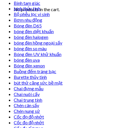
Bình tam giác
bình thủy tinh
No products in the cart.
Bộ phễu lọc vi sinh
Bơm nhu động
Bóng đèn D65
bóng đèn diệt khuẩn
bóng đèn halogen
bóng đèn hồng ngoại sấy
bóng đèn so màu
Bóng đèn UV khử khuẩn
bóng đèn uva
Bóng đèn xenon
Buồng đếm tráng bạc
Burette thủy tinh
bút thử căng sức bề mặt
Chai đựng mẫu
Chai nuôi cấy
Chai trung tính
Chén cân sấy
Chén nung sứ
Cốc đọ độ nhớt
Cốc đo độ nhớt