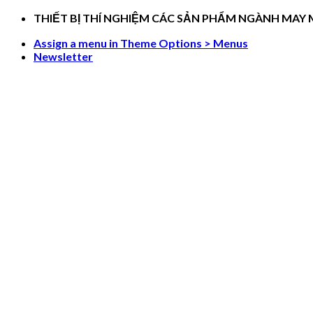
Skip
THIẾT BỊ THÍ NGHIỆM CÁC SẢN PHẨM NGÀNH MAY
to
Assign a menu in Theme Options > Menus
content
Newsletter