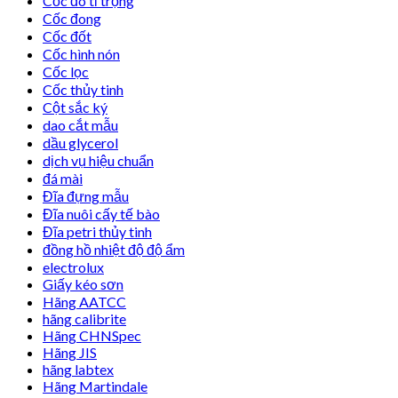
Cốc đo tỉ trọng
Cốc đong
Cốc đốt
Cốc hình nón
Cốc lọc
Cốc thủy tinh
Cột sắc ký
dao cắt mẫu
dầu glycerol
dịch vụ hiệu chuẩn
đá mài
Đĩa đựng mẫu
Đĩa nuôi cấy tế bào
Đĩa petri thủy tinh
đồng hồ nhiệt độ độ ẩm
electrolux
Giấy kéo sơn
Hãng AATCC
hãng calibrite
Hãng CHNSpec
Hãng JIS
hãng labtex
Hãng Martindale