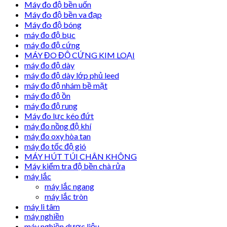
Máy đo độ bền uốn
Máy đo độ bền va đạp
Máy đo độ bóng
máy đo độ bục
máy đo độ cứng
MÁY ĐO ĐỘ CỨNG KIM LOẠI
máy đo độ dày
máy đo độ dày lớp phủ leed
máy đo độ nhám bề mặt
máy đo độ ồn
máy đo độ rung
Máy đo lực kéo đứt
máy đo nồng độ khí
máy đo oxy hòa tan
máy đo tốc độ gió
MÁY HÚT TÚI CHÂN KHÔNG
Máy kiểm tra độ bền chà rửa
máy lắc
máy lắc ngang
máy lắc tròn
máy li tâm
máy nghiền
máy nghiền dược liệu