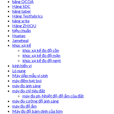
hãng QCQA
Hãng SDC
hãng taber
Hãng Testfabrics
hãng xrite
Hãng ZHIQU
hiệu chuẩn
Huatao
Jameheal
khúc xạ kế
khúc xạ kế đo độ cồn
khúc xạ kế đo độ mặn
khúc xạ kế đo độ ngọt
kính hiển vi
Lò nung
Máy dập mẫu vi sinh
máy đếm hạt bụi
máy đo ánh sáng
máy đo chỉ tiêu đất
máy đo ph-Nhiệt độ-độ ẩm của đất
máy đo cường độ ánh sáng
máy đo độ ẩm
Máy đo độ bám dính của Sơn