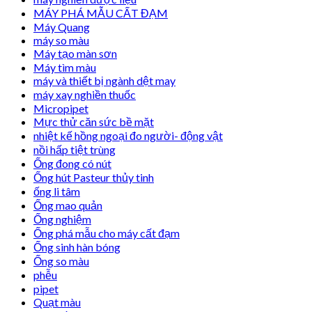
MÁY PHÁ MẪU CẤT ĐẠM
Máy Quang
máy so màu
Máy tạo màn sơn
Máy tìm màu
máy và thiết bị ngành dệt may
máy xay nghiền thuốc
Micropipet
Mực thử căn sức bề mặt
nhiệt kế hồng ngoại đo người- động vật
nồi hấp tiệt trùng
Ống đong có nút
Ống hút Pasteur thủy tinh
ống li tâm
Ống mao quản
Ống nghiệm
Ống phá mẫu cho máy cất đạm
Ống sinh hàn bóng
Ống so màu
phễu
pipet
Quạt màu