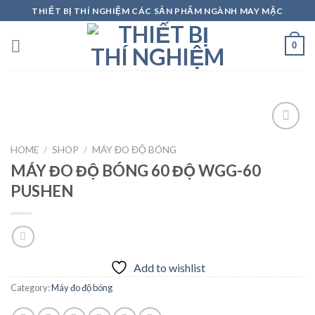
Skip
THIẾT BỊ THÍ NGHIỆM CÁC SẢN PHẨM NGÀNH MAY MẶC
to
content
0
HOME
/
SHOP
/
MÁY ĐO ĐỘ BÓNG
MÁY ĐO ĐỘ BÓNG 60 ĐỘ WGG-60
Add to
wishlist
PUSHEN
Add to wishlist
Category:
Máy đo độ bóng