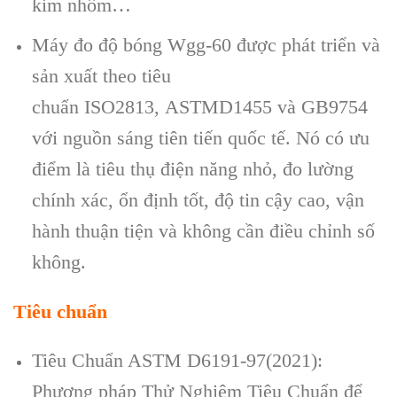
kim nhôm…
Máy đo đ
ộ b
óng Wgg-60
được ph
át tri
ển v
à
s
ản xuất theo ti
êu
chu
ẩn
ISO
2813,
ASTMD
1455 v
à GB9754
v
ới nguồn s
áng tiên ti
ến quốc tế. N
ó có ưu
đi
ểm l
à tiêu th
ụ điện năng nhỏ, đo lường
ch
ính xác,
ổn định tốt, độ tin cậy cao, vận
h
ành thu
ận tiện v
à không c
ần điều chỉnh số
kh
ông.
Tiêu chuẩn
Tiêu Chuẩn ASTM D6191-97(2021):
Phương pháp Thử Nghiệm Tiêu Chuẩn để