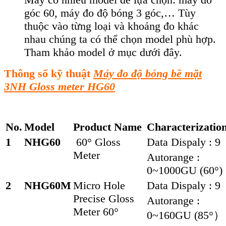
góc 60, máy đo độ bóng 3 góc,… Tùy
thuộc vào từng loại và khoảng đo khác
nhau chúng ta có thể chọn model phù hợp.
Tham khảo model ở mục dưới đây.
Thông số kỹ thuật
Máy đo độ bóng bề mặt
3NH Gloss meter HG60
No.
Model
Product Name
Characterizatio
1
NHG60
60° Gloss
Data Dispaly : 9
Meter
Autorange :
0~1000GU (60°)
2
NHG60M
Micro Hole
Data Dispaly : 9
Precise Gloss
Autorange :
Meter 60°
0~160GU (85°）