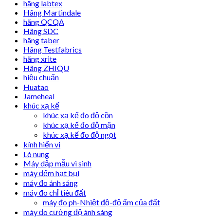
hãng labtex
Hãng Martindale
hãng QCQA
Hãng SDC
hãng taber
Hãng Testfabrics
hãng xrite
Hãng ZHIQU
hiệu chuẩn
Huatao
Jameheal
khúc xạ kế
khúc xạ kế đo độ cồn
khúc xạ kế đo độ mặn
khúc xạ kế đo độ ngọt
kính hiển vi
Lò nung
Máy dập mẫu vi sinh
máy đếm hạt bụi
máy đo ánh sáng
máy đo chỉ tiêu đất
máy đo ph-Nhiệt độ-độ ẩm của đất
máy đo cường độ ánh sáng