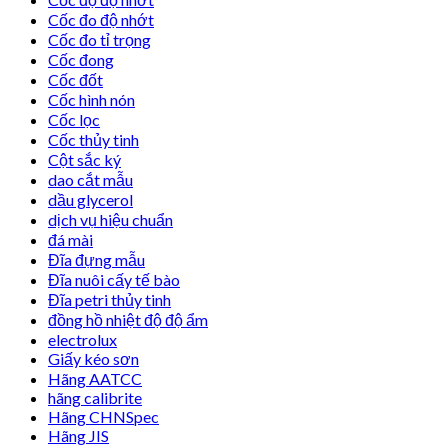
Cốc đo độ nhớt
Cốc đo tỉ trọng
Cốc đong
Cốc đốt
Cốc hình nón
Cốc lọc
Cốc thủy tinh
Cột sắc ký
dao cắt mẫu
dầu glycerol
dịch vụ hiệu chuẩn
đá mài
Đĩa đựng mẫu
Đĩa nuôi cấy tế bào
Đĩa petri thủy tinh
đồng hồ nhiệt độ độ ẩm
electrolux
Giấy kéo sơn
Hãng AATCC
hãng calibrite
Hãng CHNSpec
Hãng JIS