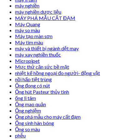
máy nghiền
máy nghiền dược liệu
MÁY PHÁ MẪU CẤT ĐẠM
Máy Quang
máy so màu
Máy tạo màn sơn
Máy tìm màu
máy và thiết bị ngành dệt may
máy xay nghiền thuốc
Micropipet
Mực thử căn sức bề mặt
nhiệt kế hồng ngoại đo người- động vật
nồi hấp tiệt trùng
Ống đong có nút
Ống hút Pasteur thủy tinh
ống li tâm
Ống mao quản
Ống nghiệm
Ống phá mẫu cho máy cất đạm
Ống sinh hàn bóng
Ống so màu
phễu