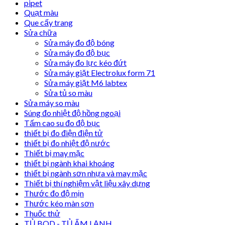
pipet
Quạt màu
Que cấy trang
Sửa chữa
Sửa máy đo độ bóng
Sửa máy đo độ bục
Sửa máy đo lực kéo đứt
Sửa máy giặt Electrolux form 71
Sửa máy giặt M6 labtex
Sửa tủ so màu
Sửa máy so màu
Súng đo nhiệt độ hồng ngoại
Tấm cao su đo độ bục
thiết bị đo điện điện tử
thiết bị đo nhiệt độ nước
Thiết bị may mặc
thiết bị ngành khai khoáng
thiết bị ngành sơn nhựa và may mặc
Thiết bị thí nghiệm vật liệu xây dựng
Thước đo độ mịn
Thước kéo màn sơn
Thuốc thử
TỦ BOD - TỦ ẤM LẠNH