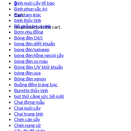
Bình nuôi cấy tế bào
0
Bình phun sắc ký
Bình tam giác
Cart
bình thủy tinh
Bộ phễu lọc vi sinh
No products in the cart.
Bơm nhu động
Bóng đèn D65
bóng đèn diệt khuẩn
bóng đèn halogen
bóng đèn hồng ngoại sấy
bóng đèn so màu
Bóng đèn UV khử khuẩn
bóng đèn uva
Bóng đèn xenon
Buồng đếm tráng bạc
Burette thủy tinh
bút thử căng sức bề mặt
Chai đựng mẫu
Chai nuôi cấy
Chai trung tính
Chén cân sấy
Chén nung sứ
Cốc đọ độ nhớt