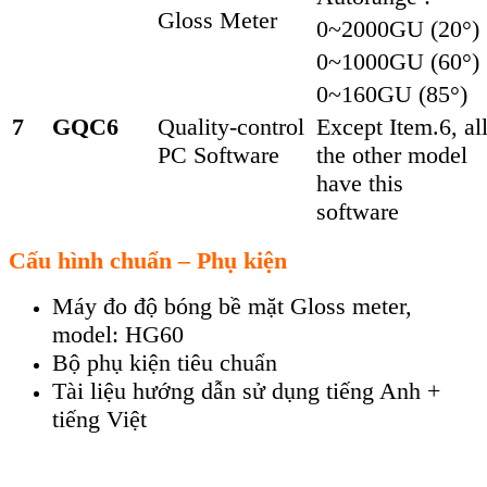
Gloss Meter
0~2000GU (20°)
0~1000GU (60°)
0~160GU (85°)
7
GQC6
Quality-control
Except Item.6, al
PC Software
the other model
have this
software
Cấu h
ình chuẩn – Phụ kiện
Máy đo độ bóng bề mặt Gloss meter,
model: HG60
Bộ phụ kiện tiêu chuẩn
Tài liệu h
ướng dẫn sử dụng tiếng Anh +
tiếng Việt