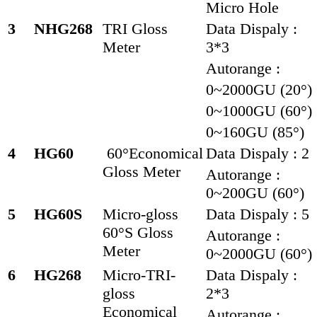
Micro Hole
3
NHG268
TRI Gloss
Data Dispaly :
Meter
3*3
Autorange :
0~2000GU (20°)
0~1000GU (60°)
0~160GU (85°)
4
HG60
60°Economical
Data Dispaly : 2
Gloss Meter
Autorange :
0~200GU (60°)
5
HG60S
Micro-gloss
Data Dispaly : 5
60°S Gloss
Autorange :
Meter
0~2000GU (60°)
6
HG268
Micro-TRI-
Data Dispaly :
gloss
2*3
Economical
Autorange :