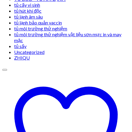
tủ cấy vi sinh
tủ hút khí độc
tủ lạnh âm sâu
tủ lạnh bảo quản vaccin
tủ môi trường thử nghiệm
tủ môi trường thử nghiệm vật liệu sơn mực in và may
mặc
tủ sấy
Uncategorized
ZHIQU