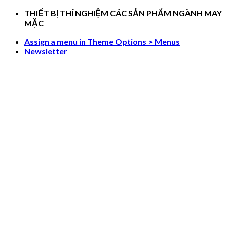
Skip
THIẾT BỊ THÍ NGHIỆM CÁC SẢN PHẨM NGÀNH MAY
to
MẶC
content
Assign a menu in Theme Options > Menus
Newsletter