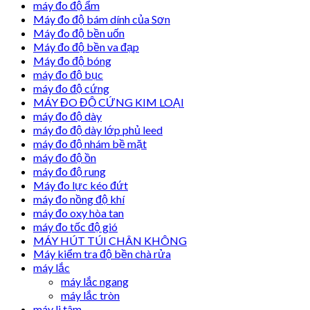
máy đo độ ẩm
Máy đo độ bám dính của Sơn
Máy đo độ bền uốn
Máy đo độ bền va đạp
Máy đo độ bóng
máy đo độ bục
máy đo độ cứng
MÁY ĐO ĐỘ CỨNG KIM LOẠI
máy đo độ dày
máy đo độ dày lớp phủ leed
máy đo độ nhám bề mặt
máy đo độ ồn
máy đo độ rung
Máy đo lực kéo đứt
máy đo nồng độ khí
máy đo oxy hòa tan
máy đo tốc độ gió
MÁY HÚT TÚI CHÂN KHÔNG
Máy kiểm tra độ bền chà rửa
máy lắc
máy lắc ngang
máy lắc tròn
máy li tâm