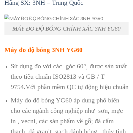
Hãng SX: 3NH – Trung Quốc
MÁY ĐO ĐỘ BÓNG CHÍNH XÁC 3NH YG60
M
áy đo đ
ộ b
óng 3NH YG60
Sử dụng đo với c
ác góc 60°, đư
ợc sản xuất
theo ti
êu chu
ẩn ISO2813 v
à GB / T
9754.V
ới phần mềm QC tự động hiệu chuẩn
M
áy đo đ
ộ b
óng YG60 áp d
ụng phổ biến
cho c
ác ngành công nghi
ệp như sơn, mực
in , vecni, c
ác s
ản phẩm về gỗ; đ
á c
ẩm
thạch, đ
á granit, g
ạch đ
ánh bóng , th
ủy tinh,