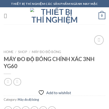
Skip
THIẾT BỊ THÍ NGHIỆM CÁC SẢN PHẨM NGÀNH MAY MẶC
to
content
0
HOME
/
SHOP
/
MÁY ĐO ĐỘ BÓNG
MÁY ĐO ĐỘ BÓNG CHÍNH XÁC 3NH
Add to
wishlist
YG60
Add to wishlist
Category:
Máy đo độ bóng