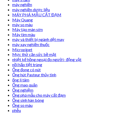
máy nghiền
máy nghiền dược liệu
MÁY PHÁ MẪU CẤT ĐẠM
Máy Quang
máy so màu
Máy tạo màn sơn
Máy tìm màu
máy và thiết bị ngành dệt may
máy xay nghiền thuốc
Micropipet
Mực thử căn sức bề mặt
nhiệt kế hồng ngoại đo người- động vật
nồi hấp tiệt trùng
Ống đong có nút
Ống hút Pasteur thủy tinh
ống li tâm
Ống mao quản
Ống nghiệm
Ống phá mẫu cho máy cất đạm
Ống sinh hàn bóng
Ống so màu
phễu