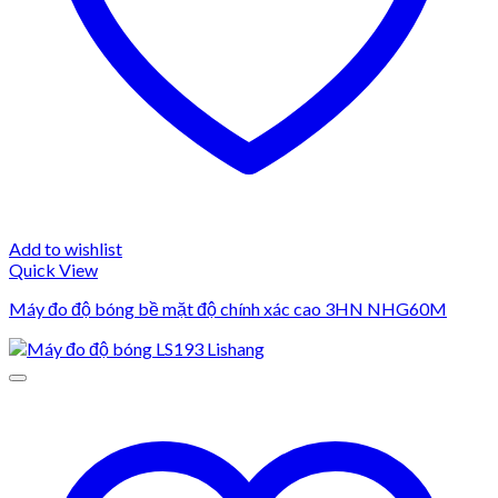
Add to wishlist
Quick View
Máy đo độ bóng bề mặt độ chính xác cao 3HN NHG60M