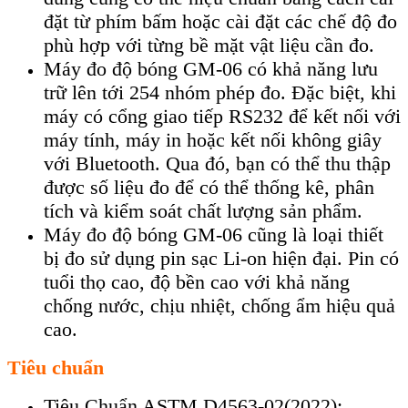
đ
ặt từ ph
ím b
ấm hoặc c
ài đ
ặt c
ác ch
ế độ đo
ph
ù h
ợp với từng bề mặt vật liệu cần đo.
Máy đo độ bóng
GM-06 c
ó kh
ả năng lưu
trữ l
ên t
ới 254 nh
óm phép đo. Đ
ặc biệt, khi
m
áy có c
ổng giao tiếp RS232 để kết nối với
m
áy tính, máy in ho
ặc kết nối kh
ông giây
v
ới Bluetooth. Qua đ
ó, b
ạn c
ó th
ể thu thập
được số liệu đo để c
ó th
ể thống k
ê, phân
tích và ki
ểm so
át ch
ất lượng sản phẩm.
M
áy đo đ
ộ b
óng GM-06 cũng là lo
ại thiết
bị đo sử dụng pin sạc Li-on hiện đại. Pin c
ó
tu
ổi thọ cao, độ bền cao với khả năng
chống nước, chịu nhiệt, chống ẩm hiệu quả
cao.
Tiêu chuẩn
Tiêu Chuẩn ASTM D4563-02(2022):