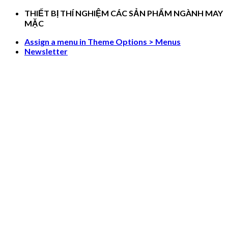
Skip
THIẾT BỊ THÍ NGHIỆM CÁC SẢN PHẨM NGÀNH MAY
to
MẶC
content
Assign a menu in Theme Options > Menus
Newsletter