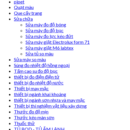
pipet
Quạt màu
Que cấy trang
Sửa chữa
Sửa máy đo độ bóng
Sửa máy đo độ bục
Sửa máy đo lực kéo đứt
Sửa máy giặt Electrolux form 71
Sửa máy giặt M6 labtex
Sửa tủ so màu
Sửa máy so màu
Súng đo nhiệt độ hồng ngoại
Tấm cao su đo độ bục
thiết bị đo điện điện tử
thiết bị đo nhiệt độ nước
Thiết bị may mặc
thiết bị ngành khai khoáng
thiết bị ngành sơn nhựa và may mặc
Thiết bị thí nghiệm vật liệu xây dựng
Thước đo độ mịn
Thước kéo màn sơn
Thuốc thử
TỦ BOD - TỦ ẤM LẠNH