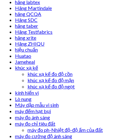
hãng labtex
Hãng Martindale
hãng QCQA
Hãng SDC
hãng taber
Hãng Testfabrics
hãng xrite
Hãng ZHIQU
hiệu chuẩn
Huatao
Jameheal
khúc xạ kế
khúc xạ kế đo độ cồn
khúc xạ kế đo độ mặn
khúc xạ kế đo độ ngọt
kính hiển vi
Lò nung
Máy dập mẫu vi sinh
máy đếm hạt bụi
máy đo ánh sáng
máy đo chỉ tiêu đất
máy đo ph-Nhiệt độ-độ ẩm của đất
máy đo cường độ ánh sáng