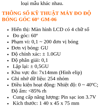
loại mẫu khác nhau.
TH
ÔNG S
Ố KỸ THUẬT
MÁY ĐO ĐỘ
BÓNG GÓC 60° GM-06
Hiển thị: Màn hình LCD có 4 chữ số
Đo góc: 60º
Phạm vi: 0,1 ~ 200 đơn vị bóng
Đơn vị bóng: GU
Độ chính xác: ± 1.0GU
Độ phân giải: 0,1
Lặp lại: ± 0,5GU
Khu vực đo: 7x14mm (Hình elip)
Ghi nhớ dữ liệu: 254 nhóm
Điều kiện hoạt động: Nhiệt độ: 0 ~ 40ºC;
Độ ẩm: <85% rh
Cung cấp năng lượng: Pin sạc ion 3.7V
Kích thước: 1 40 x 45 x 75 mm