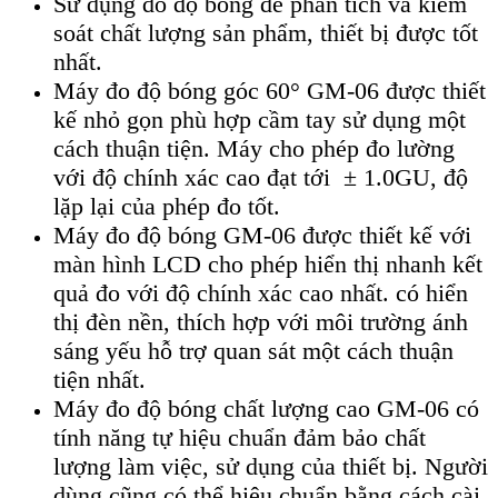
Sử dụng
đo đ
ộ b
óng đ
ể ph
ân tích và ki
ểm
so
át ch
ất lượng sản phẩm, thiết bị được tốt
nhất.
Máy đo độ bóng góc 60° GM-06 đư
ợc thiết
kế nhỏ gọn ph
ù h
ợp cầm tay sử dụng một
c
ách thu
ận tiện. M
áy cho phép đo lư
ờng
với độ ch
ính xác cao đ
ạt tới
± 1.0GU, đ
ộ
lặp lại của ph
ép đo t
ốt.
M
áy đo đ
ộ b
óng GM-06 đư
ợc thiết kế với
m
àn hình LCD cho phép hi
ển thị nhanh kết
quả đo với độ ch
ính xác cao nh
ất. c
ó hi
ển
thị đ
èn n
ền, th
ích h
ợp với m
ôi trư
ờng
ánh
sáng y
ếu hỗ trợ quan s
át m
ột c
ách thu
ận
tiện nhất.
Máy đo độ bóng chất lượng cao GM-06
c
ó
tính năng t
ự hiệu chuẩn đảm bảo chất
lượng l
àm vi
ệc, sử dụng của thiết bị. Người
d
ùng cũng có th
ể hiệu chuẩn bằng c
ách cài