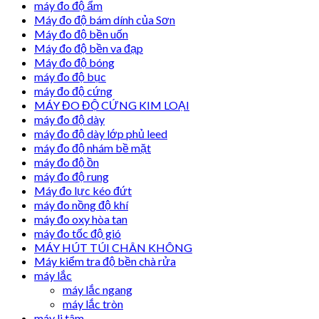
máy đo độ ẩm
Máy đo độ bám dính của Sơn
Máy đo độ bền uốn
Máy đo độ bền va đạp
Máy đo độ bóng
máy đo độ bục
máy đo độ cứng
MÁY ĐO ĐỘ CỨNG KIM LOẠI
máy đo độ dày
máy đo độ dày lớp phủ leed
máy đo độ nhám bề mặt
máy đo độ ồn
máy đo độ rung
Máy đo lực kéo đứt
máy đo nồng độ khí
máy đo oxy hòa tan
máy đo tốc độ gió
MÁY HÚT TÚI CHÂN KHÔNG
Máy kiểm tra độ bền chà rửa
máy lắc
máy lắc ngang
máy lắc tròn
máy li tâm