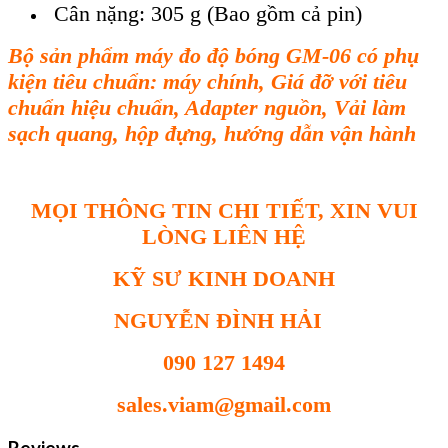
Cân nặng: 305 g (Bao gồm cả pin)
B
ộ sản phẩm m
áy đo đ
ộ b
óng GM-06 có ph
ụ
kiện ti
êu chu
ẩn
: máy
ch
ính, Giá đ
ỡ với ti
êu
chu
ẩn hiệu chuẩn
, Adapter nguồn,
Vải l
àm
s
ạch quang
, hộp đựng, h
ướng dẫn vận h
ành
MỌI THÔNG TIN CHI TIẾT, XIN VUI
LÒNG LIÊN HỆ
KỸ SƯ KINH DOANH
NGUYỄN ĐÌNH HẢI
090 127 1494
sales.viam@gmail.com