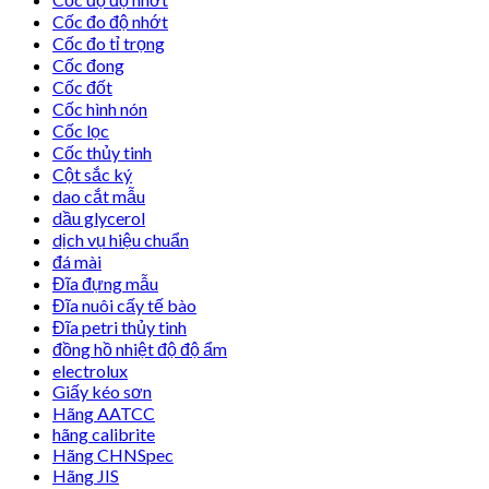
Cốc đo độ nhớt
Cốc đo tỉ trọng
Cốc đong
Cốc đốt
Cốc hình nón
Cốc lọc
Cốc thủy tinh
Cột sắc ký
dao cắt mẫu
dầu glycerol
dịch vụ hiệu chuẩn
đá mài
Đĩa đựng mẫu
Đĩa nuôi cấy tế bào
Đĩa petri thủy tinh
đồng hồ nhiệt độ độ ẩm
electrolux
Giấy kéo sơn
Hãng AATCC
hãng calibrite
Hãng CHNSpec
Hãng JIS