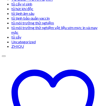
tủ cấy vi sinh
tủ hút khí độc
tủ lạnh âm sâu
tủ lạnh bảo quản vaccin
tủ môi trường thử nghiệm
tủ môi trường thử nghiệm vật liệu sơn mực in và may
mặc
tủ sấy
Uncategorized
ZHIQU