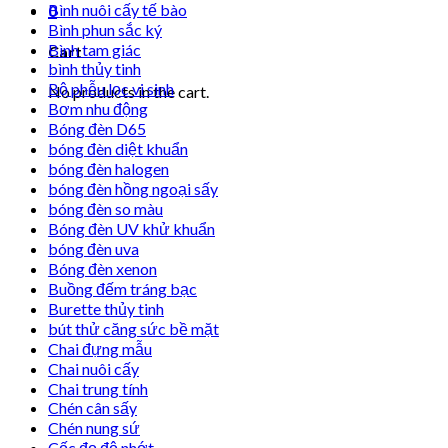
Bình nuôi cấy tế bào
0
Bình phun sắc ký
Bình tam giác
Cart
bình thủy tinh
Bộ phễu lọc vi sinh
No products in the cart.
Bơm nhu động
Bóng đèn D65
bóng đèn diệt khuẩn
bóng đèn halogen
bóng đèn hồng ngoại sấy
bóng đèn so màu
Bóng đèn UV khử khuẩn
bóng đèn uva
Bóng đèn xenon
Buồng đếm tráng bạc
Burette thủy tinh
bút thử căng sức bề mặt
Chai đựng mẫu
Chai nuôi cấy
Chai trung tính
Chén cân sấy
Chén nung sứ
Cốc đọ độ nhớt