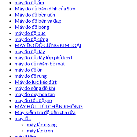
máy đo độ ẩm
Máy đo độ bám dính của Sơn
Máy đo độ bền uốn
Máy đo độ bền va đạp
Máy đo độ bóng
máy đo độ bục
máy đo độ cứng
MÁY ĐO ĐỘ CỨNG KIM LOẠI
máy đo độ dày
máy đo độ dày lớp phủ leed
máy đo độ nhám bề mặt
máy đo độ ồn
máy đo độ rung
Máy đo lực kéo đứt
máy đo nồng độ khí
máy đo oxy hòa tan
máy đo tốc độ gió
MÁY HÚT TÚI CHÂN KHÔNG
Máy kiểm tra độ bền chà rửa
máy lắc
máy lắc ngang
máy lắc tròn
máy li tâm