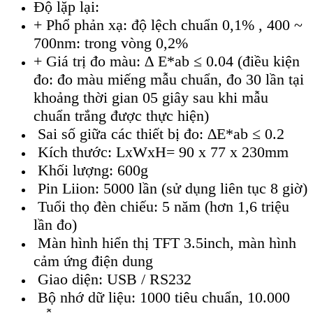
Độ lặp lại:
+ Phổ phản xạ: độ lệch chuẩn 0,1% , 400 ~
700nm: trong vòng 0,2%
+ Giá trị đo màu: ∆ E*ab ≤ 0.04 (điều kiện
đo: đo màu miếng mẫu chuẩn, đo 30 lần tại
khoảng thời gian 05 giây sau khi mẫu
chuẩn trắng được thực hiện)
Sai số giữa các thiết bị đo: ∆E*ab ≤ 0.2
Kích thước: LxWxH= 90 x 77 x 230mm
Khối lượng: 600g
Pin Liion: 5000 lần (sử dụng liên tục 8 giờ)
Tuổi thọ đèn chiếu: 5 năm (hơn 1,6 triệu
lần đo)
Màn hình hiển thị TFT 3.5inch, màn hình
cảm ứng điện dung
Giao diện: USB / RS232
Bộ nhớ dữ liệu: 1000 tiêu chuẩn, 10.000