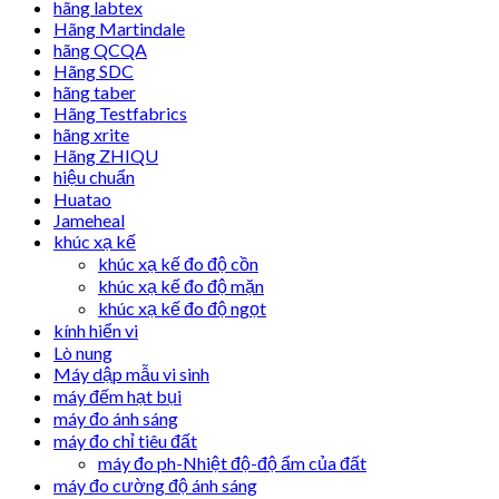
hãng labtex
Hãng Martindale
hãng QCQA
Hãng SDC
hãng taber
Hãng Testfabrics
hãng xrite
Hãng ZHIQU
hiệu chuẩn
Huatao
Jameheal
khúc xạ kế
khúc xạ kế đo độ cồn
khúc xạ kế đo độ mặn
khúc xạ kế đo độ ngọt
kính hiển vi
Lò nung
Máy dập mẫu vi sinh
máy đếm hạt bụi
máy đo ánh sáng
máy đo chỉ tiêu đất
máy đo ph-Nhiệt độ-độ ẩm của đất
máy đo cường độ ánh sáng