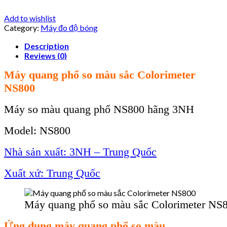
Add to wishlist
Category:
Máy đo độ bóng
Description
Reviews (0)
Máy quang ph
ổ so m
àu sắc Colorimeter
NS800
Máy so màu quang phổ NS800
hãng
3NH
Model: NS800
Nh
à s
ản xuất: 3NH – Trung Quốc
Xuất xứ: Trung Quốc
Máy quang phổ so màu sắc Colorimeter NS
Ứng dụng m
áy quang ph
ổ so m
àu