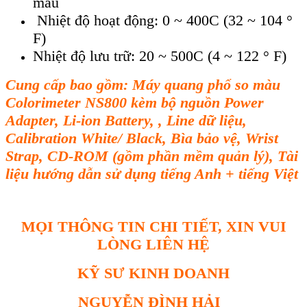
mẫu
Nhiệt độ hoạt động: 0 ~ 400C (32 ~ 104 °
F)
Nhiệt độ lưu trữ: 20 ~ 500C (4 ~ 122 ° F)
Cung c
ấp bao gồm: M
áy quang ph
ổ so m
àu
Colorimeter NS800 kèm b
ộ nguồn Power
Adapter, Li-ion Battery, , Line dữ liệu,
Calibration White/ Black, B
ìa b
ảo vệ, Wrist
Strap, CD-ROM (gồm phần mềm quản l
ý), Tài
li
ệu hướng dẫn sử dụng tiếng Anh + tiếng Việt
MỌI THÔNG TIN CHI TIẾT, XIN VUI
LÒNG LIÊN HỆ
KỸ SƯ KINH DOANH
NGUYỄN ĐÌNH HẢI