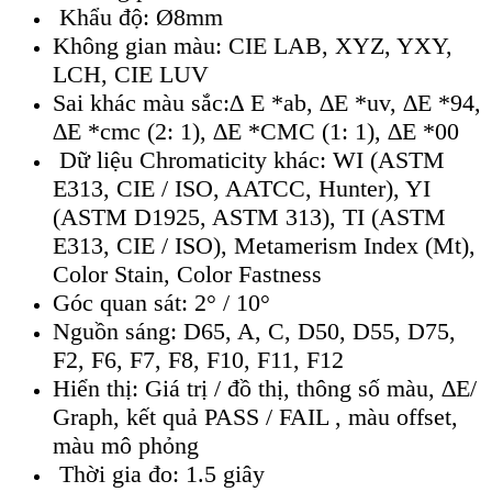
Khẩu độ: Ø8mm
Không gian màu: CIE LAB, XYZ, YXY,
LCH, CIE LUV
Sai khác màu sắc:∆ E *ab, ∆E *uv, ∆E *94,
∆E *cmc (2: 1), ∆E *CMC (1: 1), ∆E *00
Dữ liệu Chromaticity khác: WI (ASTM
E313, CIE / ISO, AATCC, Hunter), YI
(ASTM D1925, ASTM 313), TI (ASTM
E313, CIE / ISO), Metamerism Index (Mt),
Color Stain, Color Fastness
Góc quan sát: 2° / 10°
Nguồn sáng: D65, A, C, D50, D55, D75,
F2, F6, F7, F8, F10, F11, F12
Hiển thị: Giá trị / đồ thị, thông số màu, ∆E/
Graph, kết quả PASS / FAIL , màu offset,
màu mô phỏng
Thời gia đo: 1.5 giây