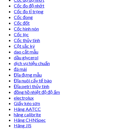
Cốc đo độ nhớt
Cốc đo tỉ trọng
Cốc đong
Cốc đốt
Cốc hình nón
Cốc lọc
Cốc thủy tinh
Cột sắc ký
dao cắt mẫu
dầu glycerol
dịch vụ hiệu chuẩn
đá mài
Đĩa đựng mẫu
Đĩa nuôi cấy tế bào
Đĩa petri thủy tinh
đồng hồ nhiệt độ độ ẩm
electrolux
Giấy kéo sơn
Hãng AATCC
hãng calibrite
Hãng CHNSpec
Hãng JIS