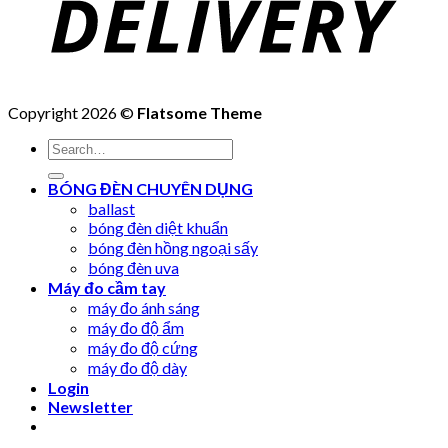
Copyright 2026 ©
Flatsome Theme
Search
for:
BÓNG ĐÈN CHUYÊN DỤNG
ballast
bóng đèn diệt khuẩn
bóng đèn hồng ngoại sấy
bóng đèn uva
Máy đo cầm tay
máy đo ánh sáng
máy đo độ ẩm
máy đo độ cứng
máy đo độ dày
Login
Newsletter