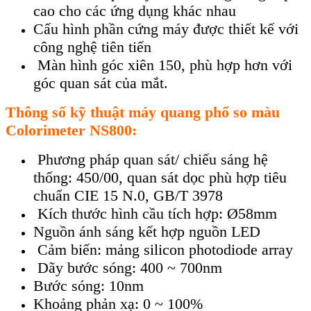
cao cho các ứng dụng khác nhau
Cấu hình phần cứng máy được thiết kế với
công nghệ tiên tiến
Màn hình góc xiên 150, phù hợp hơn với
góc quan sát của mắt.
Th
ông s
ố kỹ thuật
m
áy quang ph
ổ so m
àu
Colorimeter NS800
:
Phương pháp quan sát/ chiếu sáng hệ
thống: 450/00, quan sát dọc phù hợp tiêu
chuẩn CIE 15 N.0, GB/T 3978
Kích thước hình cầu tích hợp: Ø58mm
Nguồn ánh sáng kết hợp nguồn LED
Cảm biến: mảng silicon photodiode array
Dãy bước sóng: 400 ~ 700nm
Bước sóng: 10nm
Khoảng phản xạ: 0 ~ 100%