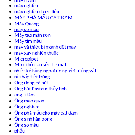
máy nghiền
máy nghiền dược liệu
MÁY PHÁ MẪU CẤT ĐẠM
Máy Quang
máy so màu
Máy tạo màn sơn
Máy tìm màu
máy và thiết bị ngành dệt may
máy xay nghiền thuốc
Micropipet
Mực thử căn sức bề mặt
nhiệt kế hồng ngoại đo người- động vật
nồi hấp tiệt trùng
Ống đong có nút
Ống hút Pasteur thủy tinh
ống li tâm
Ống mao quản
Ống nghiệm
Ống phá mẫu cho máy cất đạm
Ống sinh hàn bóng
Ống so màu
phễu