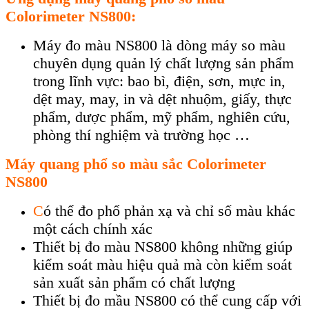
Colorimeter NS800:
Máy đo màu NS800 là dòng máy so màu
chuyên d
ụng quản l
ý ch
ất lượng sản phẩm
trong lĩnh vực: bao b
ì, đi
ện, sơn, mực in,
dệt may, may, in v
à d
ệt nhuộm, giấy, thực
phẩm, dược phẩm, mỹ phẩm, nghi
ên c
ứu,
ph
òng thí nghi
ệm v
à trư
ờng học …
Máy quang ph
ổ so m
àu sắc Colorimeter
NS800
C
ó th
ể đo phổ phản xạ v
à ch
ỉ số m
àu khác
m
ột c
ách chính xác
Thi
ết bị đo m
àu NS800 không nh
ững gi
úp
ki
ểm so
át màu hi
ệu quả m
à còn ki
ểm so
át
s
ản xuất sản phẩm c
ó ch
ất lượng
Thiết bị
đo mầu
NS800 c
ó th
ể cung cấp với