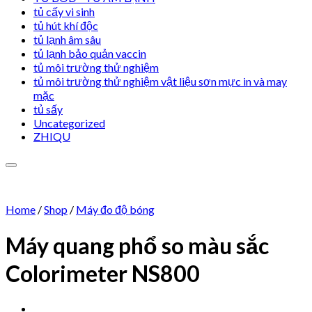
tủ cấy vi sinh
tủ hút khí độc
tủ lạnh âm sâu
tủ lạnh bảo quản vaccin
tủ môi trường thử nghiệm
tủ môi trường thử nghiệm vật liệu sơn mực in và may
mặc
tủ sấy
Uncategorized
ZHIQU
Home
/
Shop
/
Máy đo độ bóng
Máy quang phổ so màu sắc
Add to wishlist
Colorimeter NS800