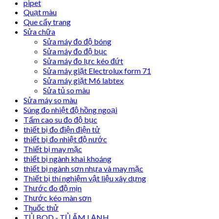
pipet
Quạt màu
Que cấy trang
Sửa chữa
Sửa máy đo độ bóng
Sửa máy đo độ bục
Sửa máy đo lực kéo đứt
Sửa máy giặt Electrolux form 71
Sửa máy giặt M6 labtex
Sửa tủ so màu
Sửa máy so màu
Súng đo nhiệt độ hồng ngoại
Tấm cao su đo độ bục
thiết bị đo điện điện tử
thiết bị đo nhiệt độ nước
Thiết bị may mặc
thiết bị ngành khai khoáng
thiết bị ngành sơn nhựa và may mặc
Thiết bị thí nghiệm vật liệu xây dựng
Thước đo độ mịn
Thước kéo màn sơn
Thuốc thử
TỦ BOD - TỦ ẤM LẠNH