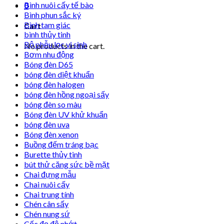
Bình nuôi cấy tế bào
0
Bình phun sắc ký
Bình tam giác
Cart
bình thủy tinh
Bộ phễu lọc vi sinh
No products in the cart.
Bơm nhu động
Bóng đèn D65
bóng đèn diệt khuẩn
bóng đèn halogen
bóng đèn hồng ngoại sấy
bóng đèn so màu
Bóng đèn UV khử khuẩn
bóng đèn uva
Bóng đèn xenon
Buồng đếm tráng bạc
Burette thủy tinh
bút thử căng sức bề mặt
Chai đựng mẫu
Chai nuôi cấy
Chai trung tính
Chén cân sấy
Chén nung sứ
Cốc đọ độ nhớt