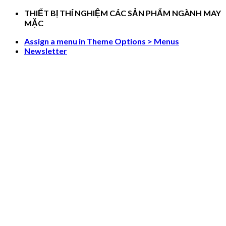
Skip
THIẾT BỊ THÍ NGHIỆM CÁC SẢN PHẨM NGÀNH MAY
to
MẶC
content
Assign a menu in Theme Options > Menus
Newsletter