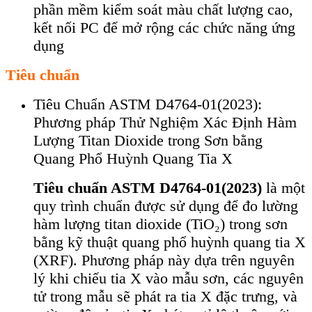
phần mềm kiểm so
át màu ch
ất lượng cao,
kết nối PC để mở rộng c
ác ch
ức năng ứng
dụng
Tiêu chuẩn
Tiêu Chuẩn ASTM D4764-01(2023):
Phương pháp Thử Nghiệm Xác Định Hàm
Lượng Titan Dioxide trong Sơn bằng
Quang Phổ Huỳnh Quang Tia X
Tiêu chuẩn ASTM D4764-01(2023)
là một
quy trình chuẩn được sử dụng để đo lường
hàm lượng titan dioxide (TiO₂) trong sơn
bằng kỹ thuật quang phổ huỳnh quang tia X
(XRF). Phương pháp này dựa trên nguyên
lý khi chiếu tia X vào mẫu sơn, các nguyên
tử trong mẫu sẽ phát ra tia X đặc trưng, và