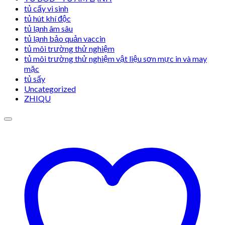
tủ cấy vi sinh
tủ hút khí độc
tủ lạnh âm sâu
tủ lạnh bảo quản vaccin
tủ môi trường thử nghiệm
tủ môi trường thử nghiệm vật liệu sơn mực in và may
mặc
tủ sấy
Uncategorized
ZHIQU