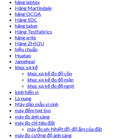
hãng labtex
Hãng Martindale
hãng QCQA
Hãng SDC
hãng taber
Hãng Testfabrics
hãng xrite
Hãng ZHIQU
hiệu chuẩn
Huatao
Jameheal
khúc xạ kế
khúc xạ kế đo độ cồn
khúc xạ kế đo độ mặn
khúc xạ kế đo độ ngọt
kính hiển vi
Lò nung
Máy dập mẫu vi sinh
máy đếm hạt bụi
máy đo ánh sáng
máy đo chỉ tiêu đất
máy đo ph-Nhiệt độ-độ ẩm của đất
máy đo cường độ ánh sáng