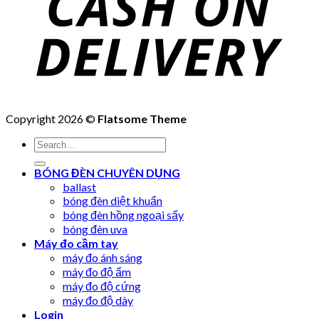
Copyright 2026 ©
Flatsome Theme
Search
for:
BÓNG ĐÈN CHUYÊN DỤNG
ballast
bóng đèn diệt khuẩn
bóng đèn hồng ngoại sấy
bóng đèn uva
Máy đo cầm tay
máy đo ánh sáng
máy đo độ ẩm
máy đo độ cứng
máy đo độ dày
Login