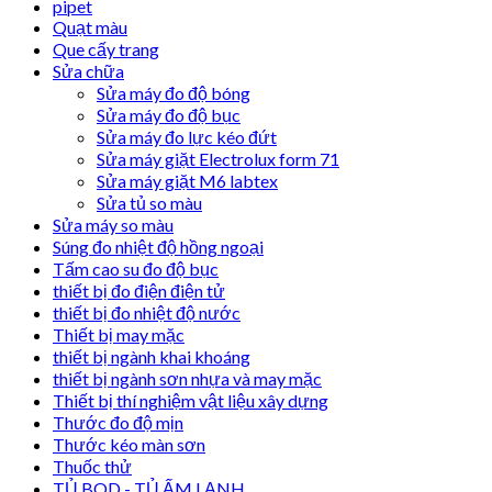
pipet
Quạt màu
Que cấy trang
Sửa chữa
Sửa máy đo độ bóng
Sửa máy đo độ bục
Sửa máy đo lực kéo đứt
Sửa máy giặt Electrolux form 71
Sửa máy giặt M6 labtex
Sửa tủ so màu
Sửa máy so màu
Súng đo nhiệt độ hồng ngoại
Tấm cao su đo độ bục
thiết bị đo điện điện tử
thiết bị đo nhiệt độ nước
Thiết bị may mặc
thiết bị ngành khai khoáng
thiết bị ngành sơn nhựa và may mặc
Thiết bị thí nghiệm vật liệu xây dựng
Thước đo độ mịn
Thước kéo màn sơn
Thuốc thử
TỦ BOD - TỦ ẤM LẠNH