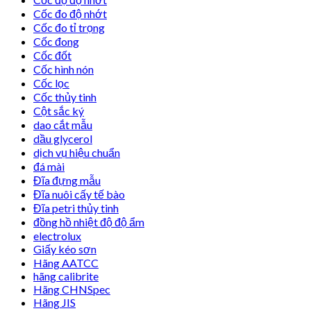
Cốc đo độ nhớt
Cốc đo tỉ trọng
Cốc đong
Cốc đốt
Cốc hình nón
Cốc lọc
Cốc thủy tinh
Cột sắc ký
dao cắt mẫu
dầu glycerol
dịch vụ hiệu chuẩn
đá mài
Đĩa đựng mẫu
Đĩa nuôi cấy tế bào
Đĩa petri thủy tinh
đồng hồ nhiệt độ độ ẩm
electrolux
Giấy kéo sơn
Hãng AATCC
hãng calibrite
Hãng CHNSpec
Hãng JIS