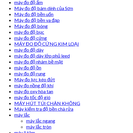
máy đo độ ẩm
Máy đo độ bám dính của Sơn
Máy đo độ bền uốn
Máy đo độ bền va đạp
Máy đo độ bóng
máy đo độ bục
máy đo độ cứng
MÁY ĐO ĐỘ CỨNG KIM LOẠI
máy đo độ dày
máy đo độ dày lớp phủ leed
máy đo độ nhám bề mặt
máy đo độ ồn
máy đo độ rung
Máy đo lực kéo đứt
máy đo nồng độ khí
máy đo oxy hòa tan
máy đo tốc độ gió
MÁY HÚT TÚI CHÂN KHÔNG
Máy kiểm tra độ bền chà rửa
máy lắc
máy lắc ngang
máy lắc tròn
máy li tâm