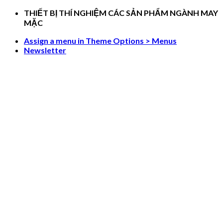
Skip
THIẾT BỊ THÍ NGHIỆM CÁC SẢN PHẨM NGÀNH MAY
to
MẶC
content
Assign a menu in Theme Options > Menus
Newsletter