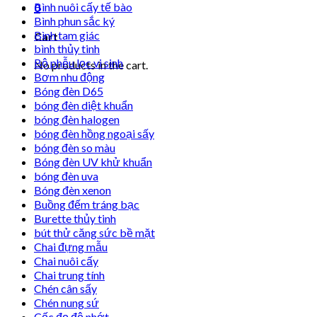
Bình nuôi cấy tế bào
0
Bình phun sắc ký
Bình tam giác
Cart
bình thủy tinh
Bộ phễu lọc vi sinh
No products in the cart.
Bơm nhu động
Bóng đèn D65
bóng đèn diệt khuẩn
bóng đèn halogen
bóng đèn hồng ngoại sấy
bóng đèn so màu
Bóng đèn UV khử khuẩn
bóng đèn uva
Bóng đèn xenon
Buồng đếm tráng bạc
Burette thủy tinh
bút thử căng sức bề mặt
Chai đựng mẫu
Chai nuôi cấy
Chai trung tính
Chén cân sấy
Chén nung sứ
Cốc đọ độ nhớt