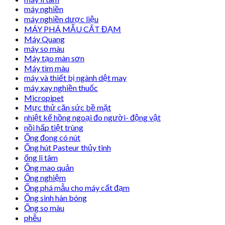
máy nghiền
máy nghiền dược liệu
MÁY PHÁ MẪU CẤT ĐẠM
Máy Quang
máy so màu
Máy tạo màn sơn
Máy tìm màu
máy và thiết bị ngành dệt may
máy xay nghiền thuốc
Micropipet
Mực thử căn sức bề mặt
nhiệt kế hồng ngoại đo người- động vật
nồi hấp tiệt trùng
Ống đong có nút
Ống hút Pasteur thủy tinh
ống li tâm
Ống mao quản
Ống nghiệm
Ống phá mẫu cho máy cất đạm
Ống sinh hàn bóng
Ống so màu
phễu