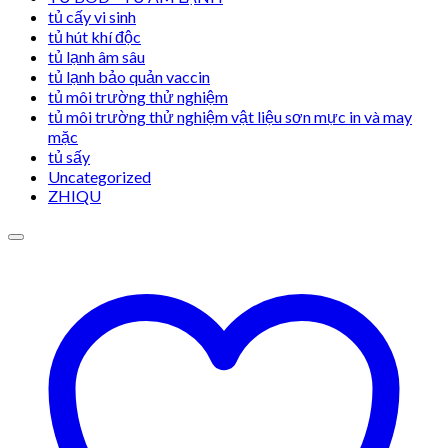
tủ cấy vi sinh
tủ hút khí độc
tủ lạnh âm sâu
tủ lạnh bảo quản vaccin
tủ môi trường thử nghiệm
tủ môi trường thử nghiệm vật liệu sơn mực in và may
mặc
tủ sấy
Uncategorized
ZHIQU