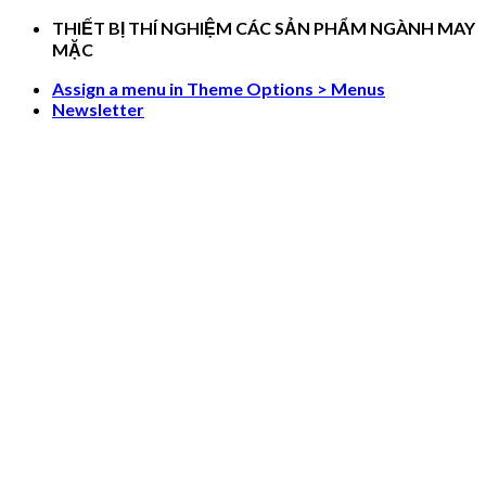
Skip
THIẾT BỊ THÍ NGHIỆM CÁC SẢN PHẨM NGÀNH MAY
to
MẶC
content
Assign a menu in Theme Options > Menus
Newsletter