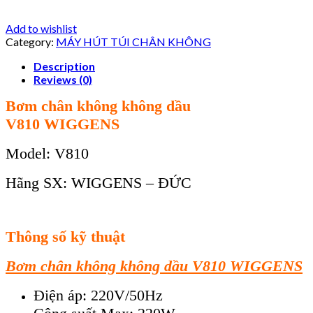
Add to wishlist
Category:
MÁY HÚT TÚI CHÂN KHÔNG
Description
Reviews (0)
B
ơm chân không không dầu
V
81
0
WIGGENS
Model:
V
81
0
Hãng SX: WIGGENS – ĐỨC
Thông số kỹ thuật
B
ơm chân không không dầu V8
1
0
WIGGENS
Điện áp: 220V/50Hz