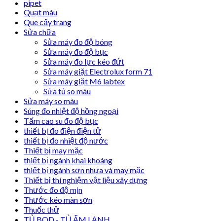
pipet
Quạt màu
Que cấy trang
Sửa chữa
Sửa máy đo độ bóng
Sửa máy đo độ bục
Sửa máy đo lực kéo đứt
Sửa máy giặt Electrolux form 71
Sửa máy giặt M6 labtex
Sửa tủ so màu
Sửa máy so màu
Súng đo nhiệt độ hồng ngoại
Tấm cao su đo độ bục
thiết bị đo điện điện tử
thiết bị đo nhiệt độ nước
Thiết bị may mặc
thiết bị ngành khai khoáng
thiết bị ngành sơn nhựa và may mặc
Thiết bị thí nghiệm vật liệu xây dựng
Thước đo độ mịn
Thước kéo màn sơn
Thuốc thử
TỦ BOD - TỦ ẤM LẠNH