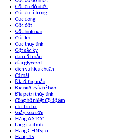
Cốc đo độ nhớt
Cốc đo tỉ trọng
Cốc đong
Cốc đốt
Cốc hình nón
Cốc lọc
Cốc thủy tinh
Cột sắc ký
dao cắt mẫu
dầu glycerol
dịch vụ hiệu chuẩn
đá mài
Đĩa đựng mẫu
Đĩa nuôi cấy tế bào
Đĩa petri thủy tinh
đồng hồ nhiệt độ độ ẩm
electrolux
Giấy kéo sơn
Hãng AATCC
hãng calibrite
Hãng CHNSpec
Hãng JIS