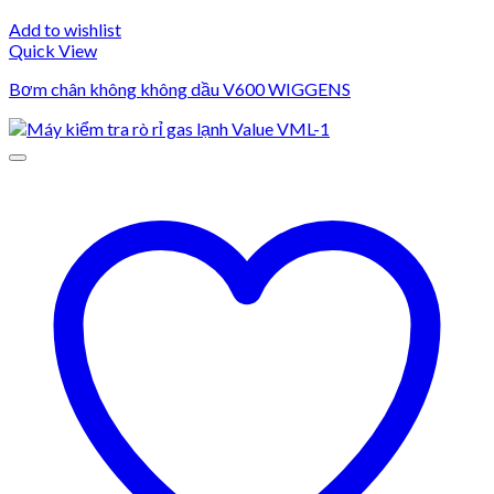
Add to wishlist
Quick View
Bơm chân không không dầu V600 WIGGENS