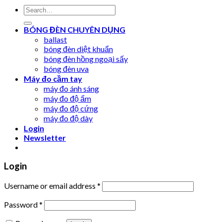
Search
for:
BÓNG ĐÈN CHUYÊN DỤNG
ballast
bóng đèn diệt khuẩn
bóng đèn hồng ngoại sấy
bóng đèn uva
Máy đo cầm tay
máy đo ánh sáng
máy đo độ ẩm
máy đo độ cứng
máy đo độ dày
Login
Newsletter
Login
Username or email address
*
Password
*