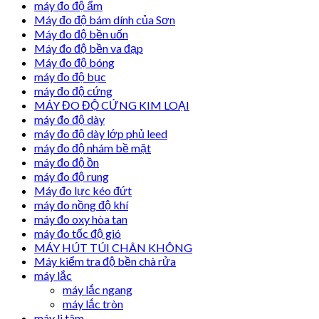
máy đo độ ẩm
Máy đo độ bám dính của Sơn
Máy đo độ bền uốn
Máy đo độ bền va đạp
Máy đo độ bóng
máy đo độ bục
máy đo độ cứng
MÁY ĐO ĐỘ CỨNG KIM LOẠI
máy đo độ dày
máy đo độ dày lớp phủ leed
máy đo độ nhám bề mặt
máy đo độ ồn
máy đo độ rung
Máy đo lực kéo đứt
máy đo nồng độ khí
máy đo oxy hòa tan
máy đo tốc độ gió
MÁY HÚT TÚI CHÂN KHÔNG
Máy kiểm tra độ bền chà rửa
máy lắc
máy lắc ngang
máy lắc tròn
máy li tâm