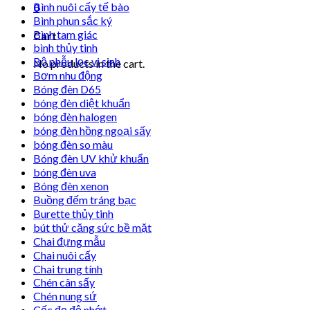
Bình nuôi cấy tế bào
0
Bình phun sắc ký
Bình tam giác
Cart
bình thủy tinh
Bộ phễu lọc vi sinh
No products in the cart.
Bơm nhu động
Bóng đèn D65
bóng đèn diệt khuẩn
bóng đèn halogen
bóng đèn hồng ngoại sấy
bóng đèn so màu
Bóng đèn UV khử khuẩn
bóng đèn uva
Bóng đèn xenon
Buồng đếm tráng bạc
Burette thủy tinh
bút thử căng sức bề mặt
Chai đựng mẫu
Chai nuôi cấy
Chai trung tính
Chén cân sấy
Chén nung sứ
Cốc đọ độ nhớt