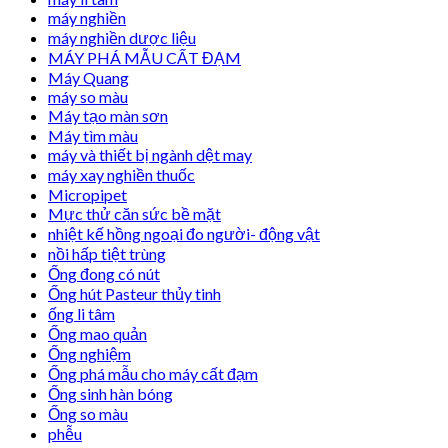
máy nghiền
máy nghiền dược liệu
MÁY PHÁ MẪU CẤT ĐẠM
Máy Quang
máy so màu
Máy tạo màn sơn
Máy tìm màu
máy và thiết bị ngành dệt may
máy xay nghiền thuốc
Micropipet
Mực thử căn sức bề mặt
nhiệt kế hồng ngoại đo người- động vật
nồi hấp tiệt trùng
Ống đong có nút
Ống hút Pasteur thủy tinh
ống li tâm
Ống mao quản
Ống nghiệm
Ống phá mẫu cho máy cất đạm
Ống sinh hàn bóng
Ống so màu
phễu