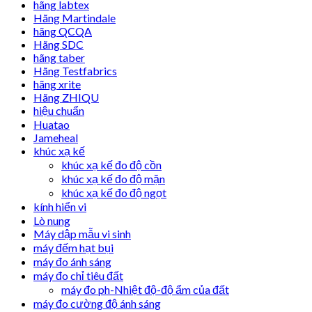
hãng labtex
Hãng Martindale
hãng QCQA
Hãng SDC
hãng taber
Hãng Testfabrics
hãng xrite
Hãng ZHIQU
hiệu chuẩn
Huatao
Jameheal
khúc xạ kế
khúc xạ kế đo độ cồn
khúc xạ kế đo độ mặn
khúc xạ kế đo độ ngọt
kính hiển vi
Lò nung
Máy dập mẫu vi sinh
máy đếm hạt bụi
máy đo ánh sáng
máy đo chỉ tiêu đất
máy đo ph-Nhiệt độ-độ ẩm của đất
máy đo cường độ ánh sáng