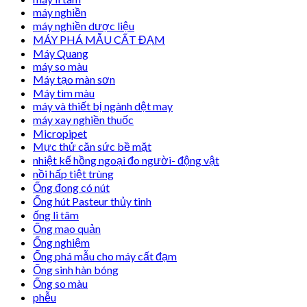
máy nghiền
máy nghiền dược liệu
MÁY PHÁ MẪU CẤT ĐẠM
Máy Quang
máy so màu
Máy tạo màn sơn
Máy tìm màu
máy và thiết bị ngành dệt may
máy xay nghiền thuốc
Micropipet
Mực thử căn sức bề mặt
nhiệt kế hồng ngoại đo người- động vật
nồi hấp tiệt trùng
Ống đong có nút
Ống hút Pasteur thủy tinh
ống li tâm
Ống mao quản
Ống nghiệm
Ống phá mẫu cho máy cất đạm
Ống sinh hàn bóng
Ống so màu
phễu