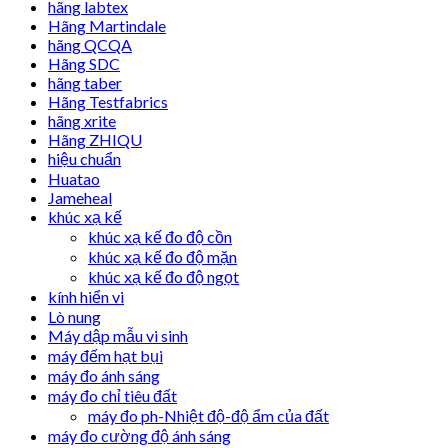
hãng labtex
Hãng Martindale
hãng QCQA
Hãng SDC
hãng taber
Hãng Testfabrics
hãng xrite
Hãng ZHIQU
hiệu chuẩn
Huatao
Jameheal
khúc xạ kế
khúc xạ kế đo độ cồn
khúc xạ kế đo độ mặn
khúc xạ kế đo độ ngọt
kính hiển vi
Lò nung
Máy dập mẫu vi sinh
máy đếm hạt bụi
máy đo ánh sáng
máy đo chỉ tiêu đất
máy đo ph-Nhiệt độ-độ ẩm của đất
máy đo cường độ ánh sáng