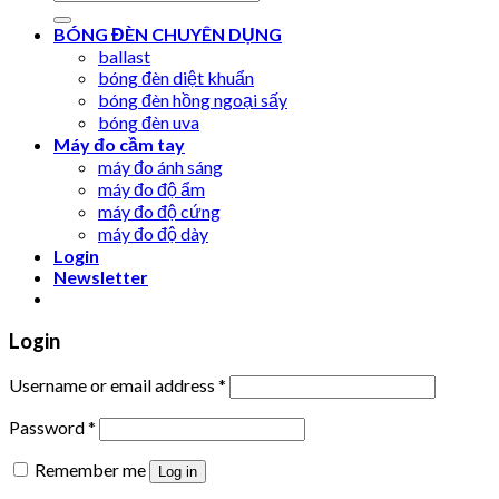
for:
BÓNG ĐÈN CHUYÊN DỤNG
ballast
bóng đèn diệt khuẩn
bóng đèn hồng ngoại sấy
bóng đèn uva
Máy đo cầm tay
máy đo ánh sáng
máy đo độ ẩm
máy đo độ cứng
máy đo độ dày
Login
Newsletter
Login
Username or email address
*
Password
*
Remember me
Log in