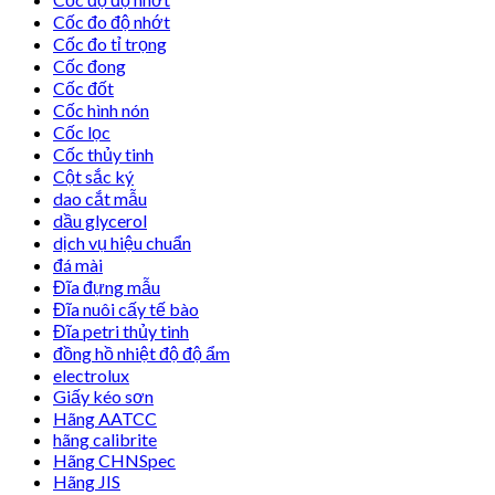
Cốc đo độ nhớt
Cốc đo tỉ trọng
Cốc đong
Cốc đốt
Cốc hình nón
Cốc lọc
Cốc thủy tinh
Cột sắc ký
dao cắt mẫu
dầu glycerol
dịch vụ hiệu chuẩn
đá mài
Đĩa đựng mẫu
Đĩa nuôi cấy tế bào
Đĩa petri thủy tinh
đồng hồ nhiệt độ độ ẩm
electrolux
Giấy kéo sơn
Hãng AATCC
hãng calibrite
Hãng CHNSpec
Hãng JIS