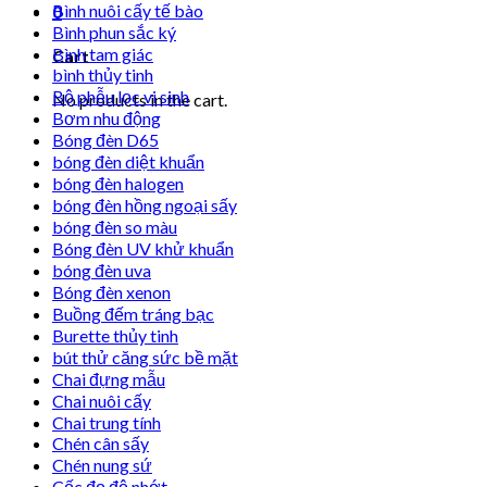
Bình nuôi cấy tế bào
0
Bình phun sắc ký
Bình tam giác
Cart
bình thủy tinh
Bộ phễu lọc vi sinh
No products in the cart.
Bơm nhu động
Bóng đèn D65
bóng đèn diệt khuẩn
bóng đèn halogen
bóng đèn hồng ngoại sấy
bóng đèn so màu
Bóng đèn UV khử khuẩn
bóng đèn uva
Bóng đèn xenon
Buồng đếm tráng bạc
Burette thủy tinh
bút thử căng sức bề mặt
Chai đựng mẫu
Chai nuôi cấy
Chai trung tính
Chén cân sấy
Chén nung sứ
Cốc đọ độ nhớt