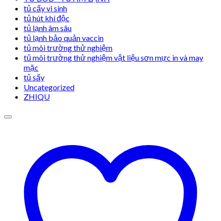
tủ cấy vi sinh
tủ hút khí độc
tủ lạnh âm sâu
tủ lạnh bảo quản vaccin
tủ môi trường thử nghiệm
tủ môi trường thử nghiệm vật liệu sơn mực in và may
mặc
tủ sấy
Uncategorized
ZHIQU