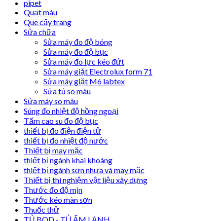
pipet
Quạt màu
Que cấy trang
Sửa chữa
Sửa máy đo độ bóng
Sửa máy đo độ bục
Sửa máy đo lực kéo đứt
Sửa máy giặt Electrolux form 71
Sửa máy giặt M6 labtex
Sửa tủ so màu
Sửa máy so màu
Súng đo nhiệt độ hồng ngoại
Tấm cao su đo độ bục
thiết bị đo điện điện tử
thiết bị đo nhiệt độ nước
Thiết bị may mặc
thiết bị ngành khai khoáng
thiết bị ngành sơn nhựa và may mặc
Thiết bị thí nghiệm vật liệu xây dựng
Thước đo độ mịn
Thước kéo màn sơn
Thuốc thử
TỦ BOD - TỦ ẤM LẠNH