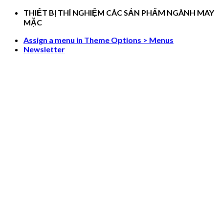
Skip
THIẾT BỊ THÍ NGHIỆM CÁC SẢN PHẨM NGÀNH MAY
to
MẶC
content
Assign a menu in Theme Options > Menus
Newsletter