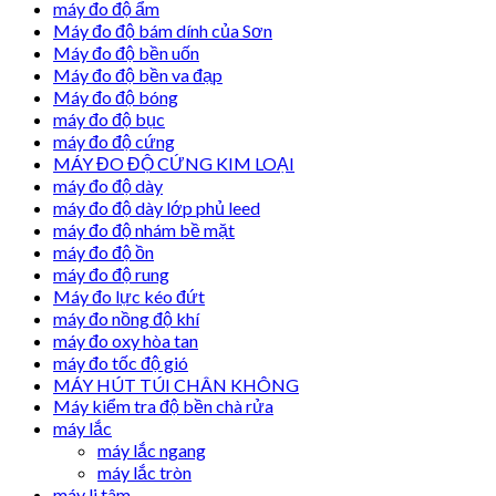
máy đo độ ẩm
Máy đo độ bám dính của Sơn
Máy đo độ bền uốn
Máy đo độ bền va đạp
Máy đo độ bóng
máy đo độ bục
máy đo độ cứng
MÁY ĐO ĐỘ CỨNG KIM LOẠI
máy đo độ dày
máy đo độ dày lớp phủ leed
máy đo độ nhám bề mặt
máy đo độ ồn
máy đo độ rung
Máy đo lực kéo đứt
máy đo nồng độ khí
máy đo oxy hòa tan
máy đo tốc độ gió
MÁY HÚT TÚI CHÂN KHÔNG
Máy kiểm tra độ bền chà rửa
máy lắc
máy lắc ngang
máy lắc tròn
máy li tâm