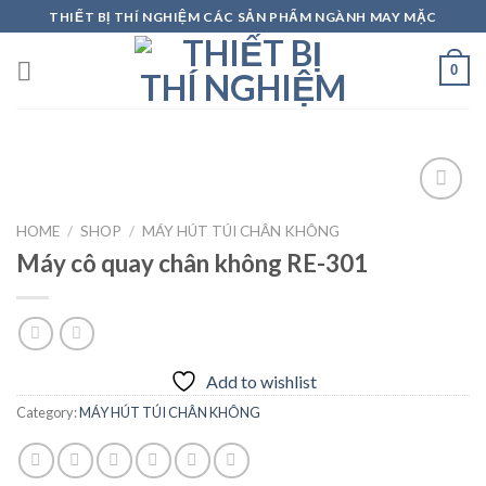
Skip
THIẾT BỊ THÍ NGHIỆM CÁC SẢN PHẨM NGÀNH MAY MẶC
to
content
0
HOME
/
SHOP
/
MÁY HÚT TÚI CHÂN KHÔNG
Máy cô quay chân không RE-301
Add to
wishlist
Add to wishlist
Category:
MÁY HÚT TÚI CHÂN KHÔNG