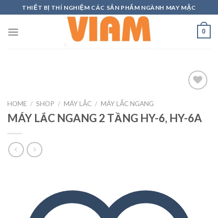
Skip
THIẾT BỊ THÍ NGHIỆM CÁC SẢN PHẨM NGÀNH MAY MẶC
to
content
0
HOME
/
SHOP
/
MÁY LẮC
/
MÁY LẮC NGANG
MÁY LẮC NGANG 2 TẦNG HY-6, HY-6A
Add to
wishlist