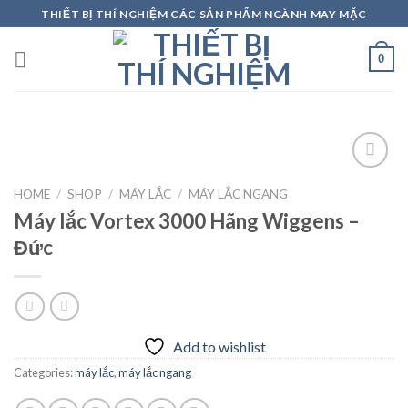
Skip
THIẾT BỊ THÍ NGHIỆM CÁC SẢN PHẨM NGÀNH MAY MẶC
to
content
0
HOME
/
SHOP
/
MÁY LẮC
/
MÁY LẮC NGANG
Máy lắc Vortex 3000 Hãng Wiggens –
Add to
wishlist
Đức
Add to wishlist
Categories:
máy lắc
,
máy lắc ngang