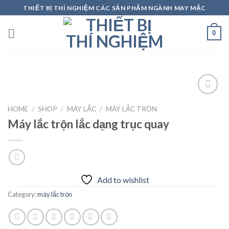
Skip
THIẾT BỊ THÍ NGHIỆM CÁC SẢN PHẨM NGÀNH MAY MẶC
to
content
0
HOME
/
SHOP
/
MÁY LẮC
/
MÁY LẮC TRÒN
Máy lắc trộn lắc dạng trục quay
Add to
wishlist
Add to wishlist
Category:
máy lắc tròn