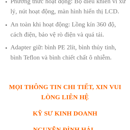
Phương thức hoạt động: Bộ điều khiển vi xử
lý, nút hoạt động, màn hình hiển thị LCD.
An toàn khi hoạt động: Lồng kín 360 độ,
cách điện, bảo vệ rò điện và quá tải.
Adapter giữ: bình PE 2lít, bình thủy tinh,
bình Teflon và bình chiết chất ô nhiễm.
MỌI THÔNG TIN CHI TIẾT, XIN VUI
LÒNG LIÊN HỆ
KỸ SƯ KINH DOANH
NGUYỄN ĐÌNH HẢI