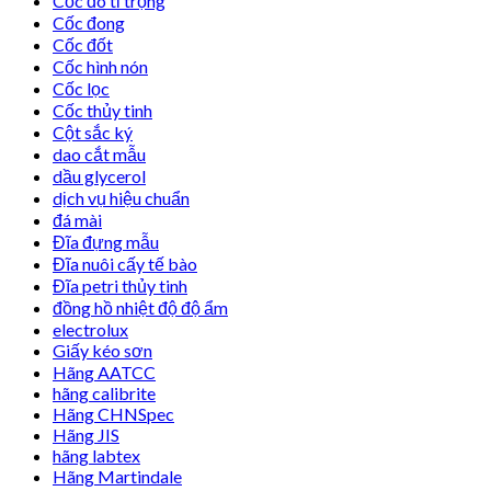
Cốc đo tỉ trọng
Cốc đong
Cốc đốt
Cốc hình nón
Cốc lọc
Cốc thủy tinh
Cột sắc ký
dao cắt mẫu
dầu glycerol
dịch vụ hiệu chuẩn
đá mài
Đĩa đựng mẫu
Đĩa nuôi cấy tế bào
Đĩa petri thủy tinh
đồng hồ nhiệt độ độ ẩm
electrolux
Giấy kéo sơn
Hãng AATCC
hãng calibrite
Hãng CHNSpec
Hãng JIS
hãng labtex
Hãng Martindale