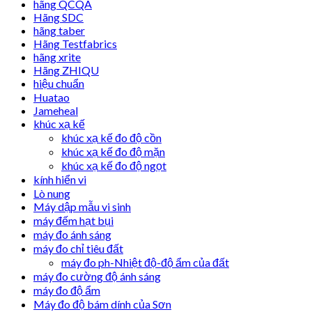
hãng QCQA
Hãng SDC
hãng taber
Hãng Testfabrics
hãng xrite
Hãng ZHIQU
hiệu chuẩn
Huatao
Jameheal
khúc xạ kế
khúc xạ kế đo độ cồn
khúc xạ kế đo độ mặn
khúc xạ kế đo độ ngọt
kính hiển vi
Lò nung
Máy dập mẫu vi sinh
máy đếm hạt bụi
máy đo ánh sáng
máy đo chỉ tiêu đất
máy đo ph-Nhiệt độ-độ ẩm của đất
máy đo cường độ ánh sáng
máy đo độ ẩm
Máy đo độ bám dính của Sơn