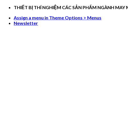
Skip
THIẾT BỊ THÍ NGHIỆM CÁC SẢN PHẨM NGÀNH MAY
to
Assign a menu in Theme Options > Menus
content
Newsletter