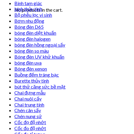
Bình tam giác
bình thủy tinh
No products in the cart.
Bộ phễu lọc vi sinh
Bơm nhu động
Bóng đèn D65
bóng đèn diệt khuẩn
bóng đèn halogen
bóng đèn hồng ngoại sấy
bóng đèn so màu
Bóng đèn UV khử khuẩn
bóng đèn uva
Bóng đèn xenon
Buồng đếm tráng bạc
Burette thủy tinh
bút thử căng sức bề mặt
Chai đựng mẫu
Chai nuôi cấy
Chai trung tính
Chén cân sấy
Chén nung sứ
Cốc đọ độ nhớt
Cốc đo độ nhớt