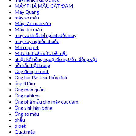
MÁY PHÁ MẪU CẤT ĐẠM
Máy Quang
máy so màu
Máy tạo màn sơn
Máy tìm màu
máy và thiết bị ngành dệt may
máy xay nghiền thuốc
Micropipet
Mực thử căn sức bề mặt
nhiệt kế hồng ngoại đo người- động vật
nồi hấp tiệt trùng
Ống đong có nút
Ống hút Pasteur thủy tinh
ống li tâm
Ống mao quản
Ống nghiệm
Ống phá mẫu cho máy cất đạm
Ống sinh hàn bóng
Ống so màu
phễu
pipet
Quạt màu