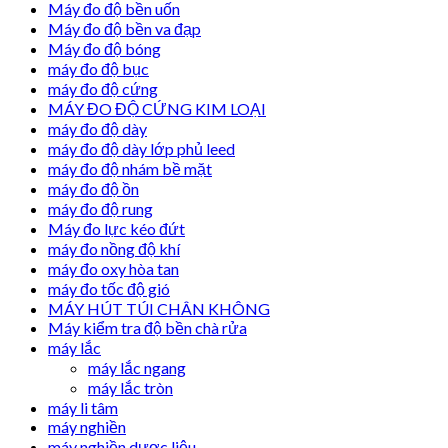
Máy đo độ bền uốn
Máy đo độ bền va đạp
Máy đo độ bóng
máy đo độ bục
máy đo độ cứng
MÁY ĐO ĐỘ CỨNG KIM LOẠI
máy đo độ dày
máy đo độ dày lớp phủ leed
máy đo độ nhám bề mặt
máy đo độ ồn
máy đo độ rung
Máy đo lực kéo đứt
máy đo nồng độ khí
máy đo oxy hòa tan
máy đo tốc độ gió
MÁY HÚT TÚI CHÂN KHÔNG
Máy kiểm tra độ bền chà rửa
máy lắc
máy lắc ngang
máy lắc tròn
máy li tâm
máy nghiền
máy nghiền dược liệu