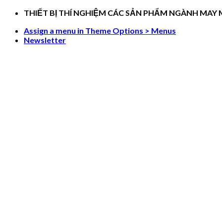
Skip
THIẾT BỊ THÍ NGHIỆM CÁC SẢN PHẨM NGÀNH MAY
to
Assign a menu in Theme Options > Menus
content
Newsletter