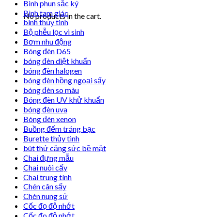
Bình phun sắc ký
Bình tam giác
No products in the cart.
bình thủy tinh
Bộ phễu lọc vi sinh
Bơm nhu động
Bóng đèn D65
bóng đèn diệt khuẩn
bóng đèn halogen
bóng đèn hồng ngoại sấy
bóng đèn so màu
Bóng đèn UV khử khuẩn
bóng đèn uva
Bóng đèn xenon
Buồng đếm tráng bạc
Burette thủy tinh
bút thử căng sức bề mặt
Chai đựng mẫu
Chai nuôi cấy
Chai trung tính
Chén cân sấy
Chén nung sứ
Cốc đọ độ nhớt
Cốc đo độ nhớt