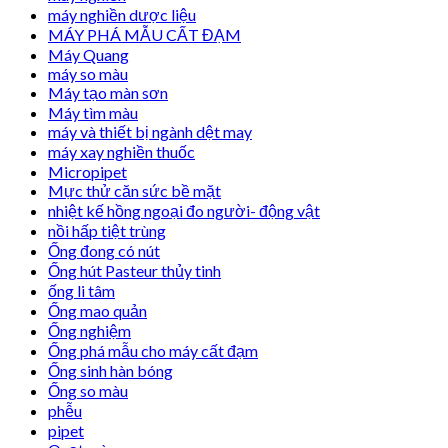
máy nghiền dược liệu
MÁY PHÁ MẪU CẤT ĐẠM
Máy Quang
máy so màu
Máy tạo màn sơn
Máy tìm màu
máy và thiết bị ngành dệt may
máy xay nghiền thuốc
Micropipet
Mực thử căn sức bề mặt
nhiệt kế hồng ngoại đo người- động vật
nồi hấp tiệt trùng
Ống đong có nút
Ống hút Pasteur thủy tinh
ống li tâm
Ống mao quản
Ống nghiệm
Ống phá mẫu cho máy cất đạm
Ống sinh hàn bóng
Ống so màu
phễu
pipet