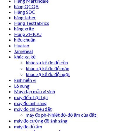
Hãng Martindale
hãng QCQA
Hãng SDC
hãng taber
Hãng Testfabrics
hãng xrite
Hãng ZHIQU
hiệu chuẩn
Huatao
Jameheal
khúc xạ kế
khúc xạ kế đo độ cồn
khúc xạ kế đo độ mặn
khúc xạ kế đo độ ngọt
kính hiển vi
Lò nung
Máy dập mẫu vi sinh
máy đếm hạt bụi
máy đo ánh sáng
máy đo chỉ tiêu đất
máy đo ph-Nhiệt độ-độ ẩm của đất
máy đo cường độ ánh sáng
máy đo độ ẩm