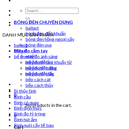
Search
for:
BÓNG ĐÈN CHUYÊN DỤNG
ballast
bóng đèn diệt khuẩn
DANH MỤC SẢN PHẨM
bóng đèn hồng ngoại sấy
bóng đèn uva
ballast
Máy đo cầm tay
Bát sứ
bể ổn nhiệt
máy đo ánh sáng
máy đo độ ẩm
bể ổn nhiệt có khuấy từ
máy đo độ cứng
bể ổn nhiệt dầu
máy đo độ dày
bể ổn nhiệt lắc
bếp cách cát
bếp cách thủy
Bi thủy tinh
0
Bình cầu
Bình cô quay
No products in the cart.
Bình định mức
Bình đo tỷ trọng
0
Bình hút ẩm
Bình nuôi cấy tế bào
Cart