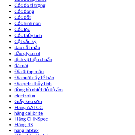
Cốc đo tỉ trọng
Cốc đong
Cốc đốt
Cốc hình nón
Cốc lọc
Cốc thủy tinh
Cột sắc ký
dao cắt mẫu
dầu glycerol
dịch vụ hiệu chuẩn
đá mài
Đĩa đựng mẫu
Đĩa nuôi cấy tế bào
Đĩa petri thủy tinh
đồng hồ nhiệt độ độ ẩm
electrolux
Giấy kéo sơn
Hãng AATCC
hãng calibrite
Hãng CHNSpec
Hãng JIS
hãng labtex