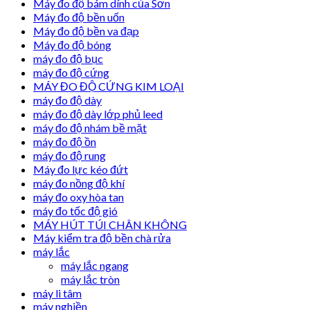
Máy đo độ bám dính của Sơn
Máy đo độ bền uốn
Máy đo độ bền va đạp
Máy đo độ bóng
máy đo độ bục
máy đo độ cứng
MÁY ĐO ĐỘ CỨNG KIM LOẠI
máy đo độ dày
máy đo độ dày lớp phủ leed
máy đo độ nhám bề mặt
máy đo độ ồn
máy đo độ rung
Máy đo lực kéo đứt
máy đo nồng độ khí
máy đo oxy hòa tan
máy đo tốc độ gió
MÁY HÚT TÚI CHÂN KHÔNG
Máy kiểm tra độ bền chà rửa
máy lắc
máy lắc ngang
máy lắc tròn
máy li tâm
máy nghiền