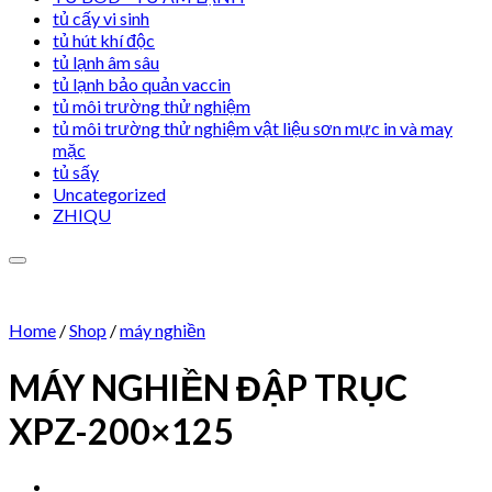
tủ cấy vi sinh
tủ hút khí độc
tủ lạnh âm sâu
tủ lạnh bảo quản vaccin
tủ môi trường thử nghiệm
tủ môi trường thử nghiệm vật liệu sơn mực in và may
mặc
tủ sấy
Uncategorized
ZHIQU
Home
/
Shop
/
máy nghiền
MÁY NGHIỀN ĐẬP TRỤC
Add to wishlist
XPZ-200×125