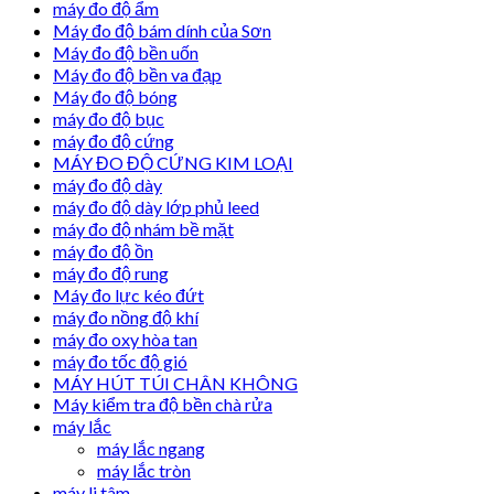
máy đo độ ẩm
Máy đo độ bám dính của Sơn
Máy đo độ bền uốn
Máy đo độ bền va đạp
Máy đo độ bóng
máy đo độ bục
máy đo độ cứng
MÁY ĐO ĐỘ CỨNG KIM LOẠI
máy đo độ dày
máy đo độ dày lớp phủ leed
máy đo độ nhám bề mặt
máy đo độ ồn
máy đo độ rung
Máy đo lực kéo đứt
máy đo nồng độ khí
máy đo oxy hòa tan
máy đo tốc độ gió
MÁY HÚT TÚI CHÂN KHÔNG
Máy kiểm tra độ bền chà rửa
máy lắc
máy lắc ngang
máy lắc tròn
máy li tâm