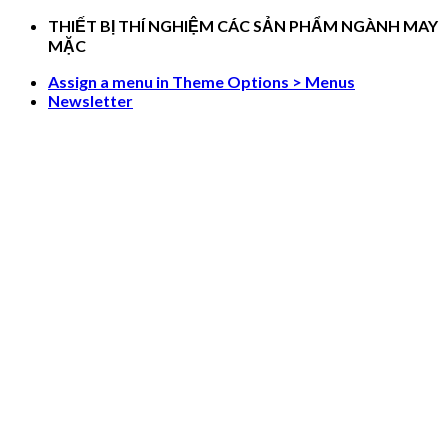
Skip
THIẾT BỊ THÍ NGHIỆM CÁC SẢN PHẨM NGÀNH MAY
to
MẶC
content
Assign a menu in Theme Options > Menus
Newsletter