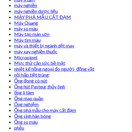
máy nghiền
máy nghiền dược liệu
MÁY PHÁ MẪU CẤT ĐẠM
Máy Quang
máy so màu
Máy tạo màn sơn
Máy tìm màu
máy và thiết bị ngành dệt may
máy xay nghiền thuốc
Micropipet
Mực thử căn sức bề mặt
nhiệt kế hồng ngoại đo người- động vật
nồi hấp tiệt trùng
Ống đong có nút
Ống hút Pasteur thủy tinh
ống li tâm
Ống mao quản
Ống nghiệm
Ống phá mẫu cho máy cất đạm
Ống sinh hàn bóng
Ống so màu
phễu