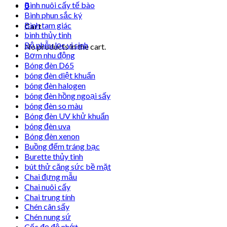
Bình nuôi cấy tế bào
0
Bình phun sắc ký
Bình tam giác
Cart
bình thủy tinh
Bộ phễu lọc vi sinh
No products in the cart.
Bơm nhu động
Bóng đèn D65
bóng đèn diệt khuẩn
bóng đèn halogen
bóng đèn hồng ngoại sấy
bóng đèn so màu
Bóng đèn UV khử khuẩn
bóng đèn uva
Bóng đèn xenon
Buồng đếm tráng bạc
Burette thủy tinh
bút thử căng sức bề mặt
Chai đựng mẫu
Chai nuôi cấy
Chai trung tính
Chén cân sấy
Chén nung sứ
Cốc đọ độ nhớt