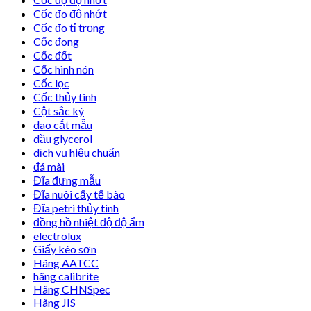
Cốc đo độ nhớt
Cốc đo tỉ trọng
Cốc đong
Cốc đốt
Cốc hình nón
Cốc lọc
Cốc thủy tinh
Cột sắc ký
dao cắt mẫu
dầu glycerol
dịch vụ hiệu chuẩn
đá mài
Đĩa đựng mẫu
Đĩa nuôi cấy tế bào
Đĩa petri thủy tinh
đồng hồ nhiệt độ độ ẩm
electrolux
Giấy kéo sơn
Hãng AATCC
hãng calibrite
Hãng CHNSpec
Hãng JIS