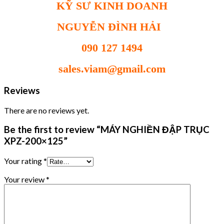
KỸ SƯ KINH DOANH
NGUYỄN ĐÌNH HẢI
090 127 1494
sales.viam@gmail.com
Reviews
There are no reviews yet.
Be the first to review “MÁY NGHIỀN ĐẬP TRỤC
XPZ-200×125”
Your rating
*
Your review
*