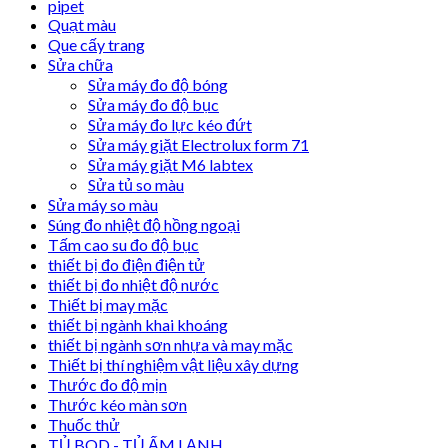
pipet
Quạt màu
Que cấy trang
Sửa chữa
Sửa máy đo độ bóng
Sửa máy đo độ bục
Sửa máy đo lực kéo đứt
Sửa máy giặt Electrolux form 71
Sửa máy giặt M6 labtex
Sửa tủ so màu
Sửa máy so màu
Súng đo nhiệt độ hồng ngoại
Tấm cao su đo độ bục
thiết bị đo điện điện tử
thiết bị đo nhiệt độ nước
Thiết bị may mặc
thiết bị ngành khai khoáng
thiết bị ngành sơn nhựa và may mặc
Thiết bị thí nghiệm vật liệu xây dựng
Thước đo độ mịn
Thước kéo màn sơn
Thuốc thử
TỦ BOD - TỦ ẤM LẠNH