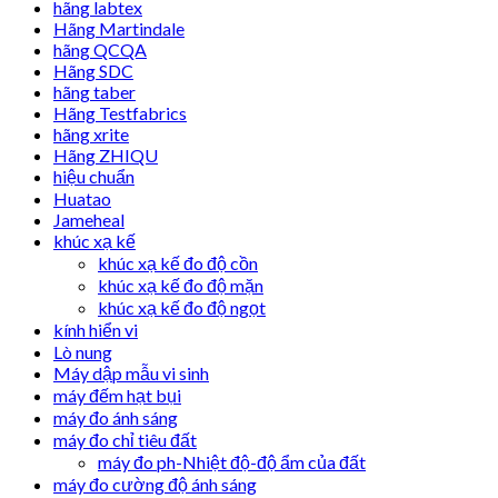
hãng labtex
Hãng Martindale
hãng QCQA
Hãng SDC
hãng taber
Hãng Testfabrics
hãng xrite
Hãng ZHIQU
hiệu chuẩn
Huatao
Jameheal
khúc xạ kế
khúc xạ kế đo độ cồn
khúc xạ kế đo độ mặn
khúc xạ kế đo độ ngọt
kính hiển vi
Lò nung
Máy dập mẫu vi sinh
máy đếm hạt bụi
máy đo ánh sáng
máy đo chỉ tiêu đất
máy đo ph-Nhiệt độ-độ ẩm của đất
máy đo cường độ ánh sáng