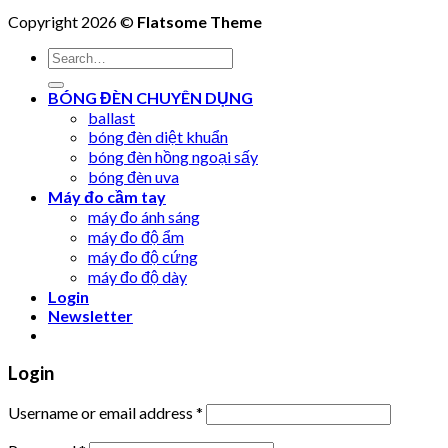
Copyright 2026 ©
Flatsome Theme
Search
for:
BÓNG ĐÈN CHUYÊN DỤNG
ballast
bóng đèn diệt khuẩn
bóng đèn hồng ngoại sấy
bóng đèn uva
Máy đo cầm tay
máy đo ánh sáng
máy đo độ ẩm
máy đo độ cứng
máy đo độ dày
Login
Newsletter
Login
Username or email address
*