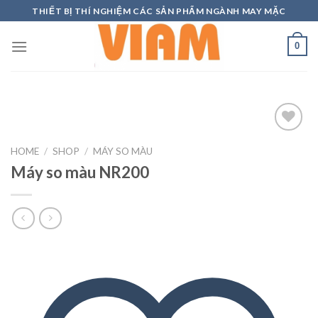
Skip
THIẾT BỊ THÍ NGHIỆM CÁC SẢN PHẨM NGÀNH MAY MẶC
to
content
0
HOME
/
SHOP
/
MÁY SO MÀU
Máy so màu NR200
Add to
wishlist