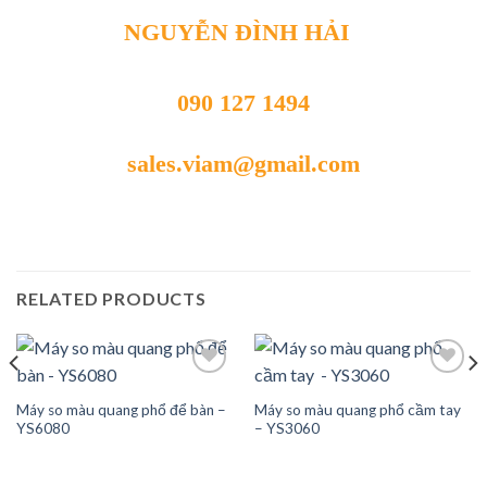
NGUYỄN ĐÌNH HẢI
090 127 1494
sales.viam@gmail.com
RELATED PRODUCTS
Máy so màu quang phổ để bàn –
Máy so màu quang phổ cầm tay
YS6080
– YS3060
Add to
Add to
wishlist
wishlist