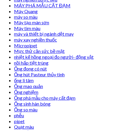
MÁY PHÁ MẪU CẤT ĐẠM
Máy Quang
máy so màu
Máy tạo màn sơn
Máy tìm màu
máy và thiết bị ngành dệt may
máy xay nghiền thuốc
Micropipet
Mực thử căn sức bề mặt
nhiệt kế hồng ngoại đo người- động vật
nồi hấp tiệt trùng
Ống đong có nút
Ống hút Pasteur thủy tinh
ống li tâm
Ống mao quản
Ống nghiệm
Ống phá mẫu cho máy cất đạm
Ống sinh hàn bóng
Ống so màu
phễu
pipet
Quạt màu