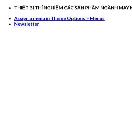
Skip
THIẾT BỊ THÍ NGHIỆM CÁC SẢN PHẨM NGÀNH MAY
to
Assign a menu in Theme Options > Menus
content
Newsletter