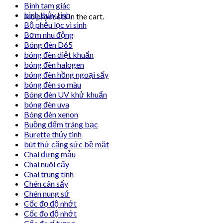
Bình tam giác
bình thủy tinh
No products in the cart.
Bộ phễu lọc vi sinh
Bơm nhu động
Bóng đèn D65
bóng đèn diệt khuẩn
bóng đèn halogen
bóng đèn hồng ngoại sấy
bóng đèn so màu
Bóng đèn UV khử khuẩn
bóng đèn uva
Bóng đèn xenon
Buồng đếm tráng bạc
Burette thủy tinh
bút thử căng sức bề mặt
Chai đựng mẫu
Chai nuôi cấy
Chai trung tính
Chén cân sấy
Chén nung sứ
Cốc đọ độ nhớt
Cốc đo độ nhớt