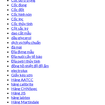
Cốc đo tỉ trọng
Cốc đong
Cốc đốt
Cốc hình nón
Cốc lọc
Cốc thủy tinh
Cột sắc ký
dao cắt mẫu
dầu glycerol
dịch vụ hiệu chuẩn
đá mài
Đĩa đựng mẫu
Đĩa nuôi cấy tế bào
Đĩa petri thủy tinh
đồng hồ nhiệt độ độ ẩm
electrolux
Giấy kéo sơn
Hãng AATCC
hãng calibrite
Hãng CHNSpec
Hãng JIS
hãng labtex
Hãng Martindale