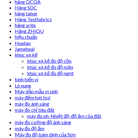
hãng QCQA
Hãng SDC
hãng taber
Hãng Testfabrics
hãng xrite
Hãng ZHIQU
hiệu chuẩn
Huatao
Jameheal
khúc xạ kế
khúc xạ kế đo độ cồn
khúc xạ kế đo độ mặn
khúc xạ kế đo độ ngọt
kính hiển vi
Lò nung
Máy dập mẫu vi sinh
máy đếm hạt bụi
máy đo ánh sáng
máy đo chỉ tiêu đất
máy đo ph-Nhiệt độ-độ ẩm của đất
máy đo cường độ ánh sáng
máy đo độ ẩm
Máy đo độ bám dính của Sơn