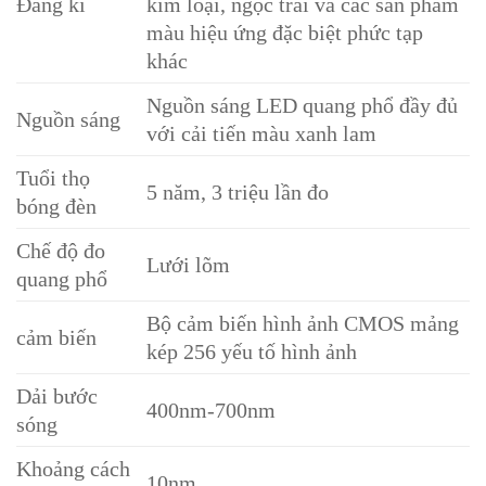
Đăng kí
kim loại, ngọc trai và các sản phẩm
màu hiệu ứng đặc biệt phức tạp
khác
Nguồn sáng LED quang phổ đầy đủ
Nguồn sáng
với cải tiến màu xanh lam
Tuổi thọ
5 năm, 3 triệu lần đo
bóng đèn
Chế độ đo
Lưới lõm
quang phổ
Bộ cảm biến hình ảnh CMOS mảng
cảm biến
kép 256 yếu tố hình ảnh
Dải bước
400nm-700nm
sóng
Khoảng cách
10nm