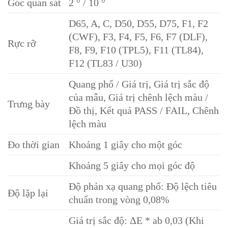
Góc quan sát
2 ° / 10 °
D65, A, C, D50, D55, D75, F1, F2
(CWF), F3, F4, F5, F6, F7 (DLF),
Rực rỡ
F8, F9, F10 (TPL5), F11 (TL84),
F12 (TL83 / U30)
Quang phổ / Giá trị, Giá trị sắc độ
của mẫu, Giá trị chênh lệch màu /
Trưng bày
Đồ thị, Kết quả PASS / FAIL, Chênh
lệch màu
Đo thời gian
Khoảng 1 giây cho một góc
Khoảng 5 giây cho mọi góc độ
Độ phản xạ quang phổ: Độ lệch tiêu
Độ lặp lại
chuẩn trong vòng 0,08%
Giá trị sắc độ: ΔE * ab 0,03 (Khi