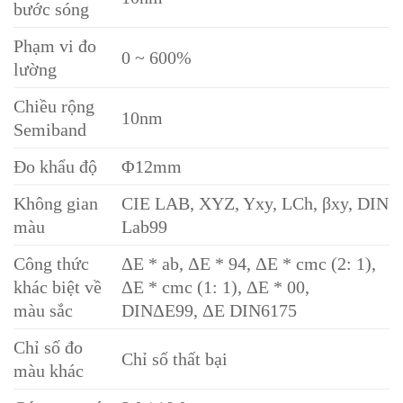
bước sóng
Phạm vi đo
0 ~ 600%
lường
Chiều rộng
10nm
Semiband
Đo khẩu độ
Φ12mm
Không gian
CIE LAB, XYZ, Yxy, LCh, βxy, DIN
màu
Lab99
Công thức
ΔE * ab, ΔE * 94, ΔE * cmc (2: 1),
khác biệt về
ΔE * cmc (1: 1), ΔE * 00,
màu sắc
DINΔE99, ΔE DIN6175
Chỉ số đo
Chỉ số thất bại
màu khác