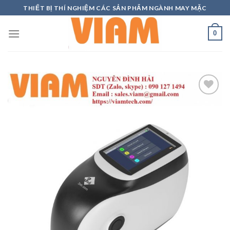
Skip
THIẾT BỊ THÍ NGHIỆM CÁC SẢN PHẨM NGÀNH MAY MẶC
to
content
0
Add to
wishlist