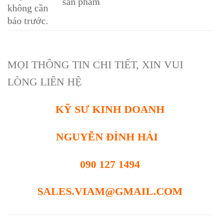
sản phẩm
không cần
báo trước.
MỌI THÔNG TIN CHI TIẾT, XIN VUI
LÒNG LIÊN HỆ
KỸ SƯ KINH DOANH
NGUYỄN ĐÌNH HẢI
090 127 1494
SALES.VIAM@GMAIL.COM