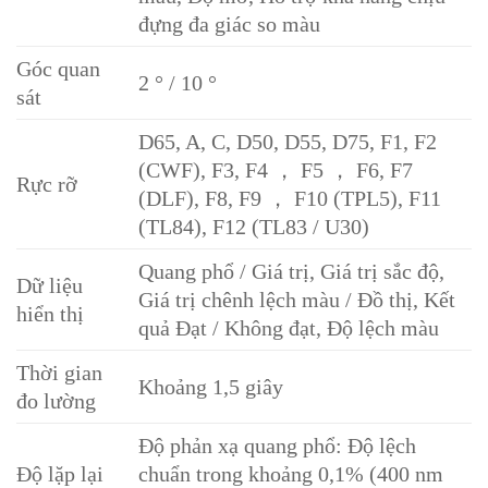
đựng đa giác so màu
Góc quan
2 ° / 10 °
sát
D65, A, C, D50, D55, D75, F1, F2
(CWF), F3, F4 ， F5 ， F6, F7
Rực rỡ
(DLF), F8, F9 ， F10 (TPL5), F11
(TL84), F12 (TL83 / U30)
Quang phổ / Giá trị, Giá trị sắc độ,
Dữ liệu
Giá trị chênh lệch màu / Đồ thị, Kết
hiển thị
quả Đạt / Không đạt, Độ lệch màu
Thời gian
Khoảng 1,5 giây
đo lường
Độ phản xạ quang phổ: Độ lệch
Độ lặp lại
chuẩn trong khoảng 0,1% (400 nm