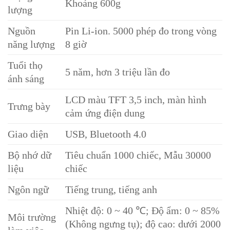
Khoảng 600g
lượng
Nguồn
Pin Li-ion. 5000 phép đo trong vòng
năng lượng
8 giờ
Tuổi thọ
5 năm, hơn 3 triệu lần đo
ánh sáng
LCD màu TFT 3,5 inch, màn hình
Trưng bày
cảm ứng điện dung
Giao diện
USB, Bluetooth 4.0
Bộ nhớ dữ
Tiêu chuẩn 1000 chiếc, Mẫu 30000
liệu
chiếc
Ngôn ngữ
Tiếng trung, tiếng anh
Nhiệt độ: 0 ~ 40 ℃; Độ ẩm: 0 ~ 85%
Môi trường
(Không ngưng tụ); độ cao: dưới 2000