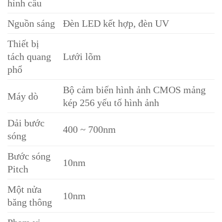
hình cầu
Nguồn sáng
Đèn LED kết hợp, đèn UV
Thiết bị
tách quang
Lưới lõm
phổ
Bộ cảm biến hình ảnh CMOS mảng
Máy dò
kép 256 yếu tố hình ảnh
Dải bước
400 ~ 700nm
sóng
Bước sóng
10nm
Pitch
Một nửa
10nm
băng thông