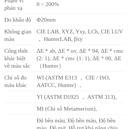
Phạm vi
0 ~ 200%
phản xạ
Đo khẩu độ
Φ20mm
Không gian
CIE LAB, XYZ, Yxy, LCh, CIE LUV
màu
， HunterLAB, βxy
Công thức
ΔE * ab, ΔE * uv, ΔE * 94, ΔE * cmc
khác biệt
(2: 1), ΔE * cmc (1: 1), ΔE * 00, ΔE
về màu sắc
（Hunter）
Chỉ số đo
WI (ASTM E313 ， CIE / ISO,
màu khác
AATCC, Hunter) ，
YI (ASTM D1925 ， ASTM 313),
MI (Chỉ số Metamerism),
Độ bền màu, Độ bền màu, Độ bền
màu, Độ mờ, Hỗ trợ khả năng chịu