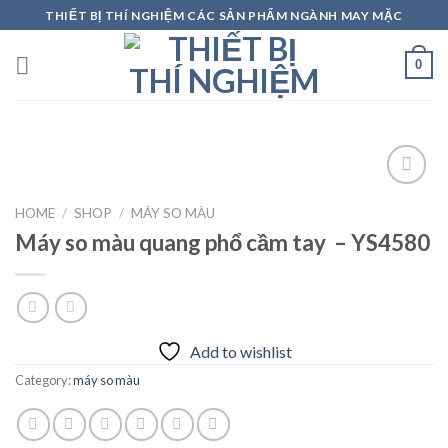
Skip
THIẾT BỊ THÍ NGHIỆM CÁC SẢN PHẨM NGÀNH MAY MẶC
to
content
0
HOME
/
SHOP
/
MÁY SO MÀU
Máy so màu quang phổ cầm tay – YS4580
Add to
wishlist
Add to wishlist
Category:
máy so màu