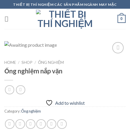
Skip
THIẾT BỊ THÍ NGHIỆM CÁC SẢN PHẨM NGÀNH MAY MẶC
to
content
0
HOME
/
SHOP
/
ỐNG NGHIỆM
Add to
Ống nghiệm nắp vặn
wishlist
Add to wishlist
Category:
Ống nghiệm