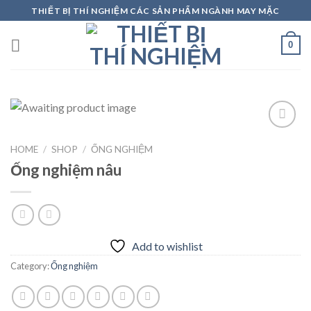
Skip
THIẾT BỊ THÍ NGHIỆM CÁC SẢN PHẨM NGÀNH MAY MẶC
to
content
0
HOME
/
SHOP
/
ỐNG NGHIỆM
Add to
Ống nghiệm nâu
wishlist
Add to wishlist
Category:
Ống nghiệm