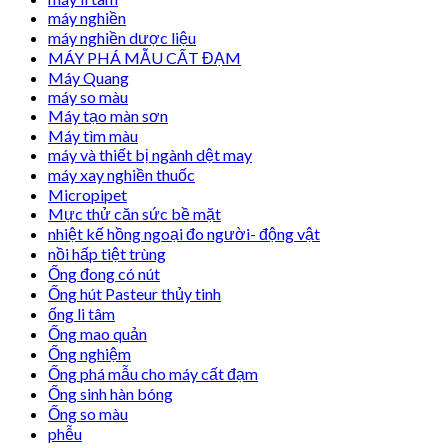
máy nghiền
máy nghiền dược liệu
MÁY PHÁ MẪU CẤT ĐẠM
Máy Quang
máy so màu
Máy tạo màn sơn
Máy tìm màu
máy và thiết bị ngành dệt may
máy xay nghiền thuốc
Micropipet
Mực thử căn sức bề mặt
nhiệt kế hồng ngoại đo người- động vật
nồi hấp tiệt trùng
Ống đong có nút
Ống hút Pasteur thủy tinh
ống li tâm
Ống mao quản
Ống nghiệm
Ống phá mẫu cho máy cất đạm
Ống sinh hàn bóng
Ống so màu
phễu