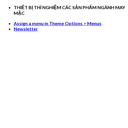
Skip
THIẾT BỊ THÍ NGHIỆM CÁC SẢN PHẨM NGÀNH MAY
to
MẶC
content
Assign a menu in Theme Options > Menus
Newsletter