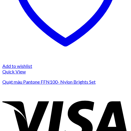
Add to wishlist
Quick View
Quạt màu Pantone FFN100- Nylon Brights Set