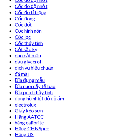
Cốc đo độ nhớt
Cốc đo tỉ trọng
Cốc đong
Cốc đốt
Cốc hình nón
Cốc lọc
Cốc thủy tinh
Cột sắc ký
dao cắt mẫu
dầu glycerol
dịch vụ hiệu chuẩn
đá mài
Đĩa đựng mẫu
Đĩa nuôi cấy tế bào
Đĩa petri thủy tinh
đồng hồ nhiệt độ độ ẩm
electrolux
Giấy kéo sơn
Hãng AATCC
hãng calibrite
Hãng CHNSpec
Hãng JIS