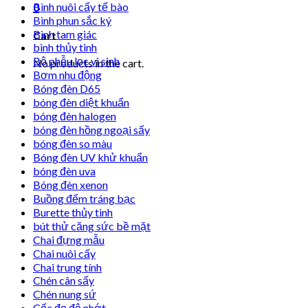
Bình nuôi cấy tế bào
0
Bình phun sắc ký
Bình tam giác
Cart
bình thủy tinh
Bộ phễu lọc vi sinh
No products in the cart.
Bơm nhu động
Bóng đèn D65
bóng đèn diệt khuẩn
bóng đèn halogen
bóng đèn hồng ngoại sấy
bóng đèn so màu
Bóng đèn UV khử khuẩn
bóng đèn uva
Bóng đèn xenon
Buồng đếm tráng bạc
Burette thủy tinh
bút thử căng sức bề mặt
Chai đựng mẫu
Chai nuôi cấy
Chai trung tính
Chén cân sấy
Chén nung sứ
Cốc đọ độ nhớt