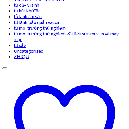
tủ cấy vi sinh
tủ hút khí độc
tủ lạnh âm sâu
tủ lạnh bảo quản vaccin
tủ môi trường thử nghiệm
tủ môi trường thử nghiệm vật liệu sơn mực in và may
mặc
tủ sấy
Uncategorized
ZHIQU