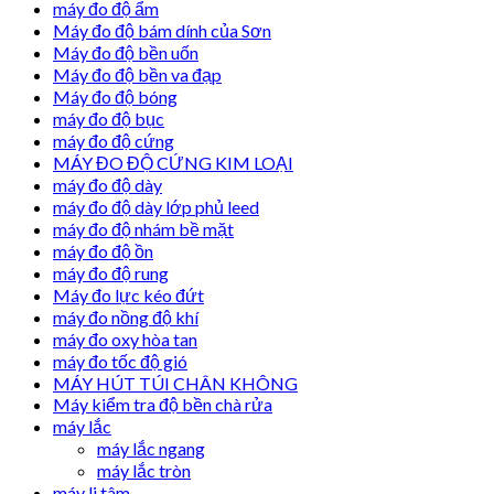
máy đo độ ẩm
Máy đo độ bám dính của Sơn
Máy đo độ bền uốn
Máy đo độ bền va đạp
Máy đo độ bóng
máy đo độ bục
máy đo độ cứng
MÁY ĐO ĐỘ CỨNG KIM LOẠI
máy đo độ dày
máy đo độ dày lớp phủ leed
máy đo độ nhám bề mặt
máy đo độ ồn
máy đo độ rung
Máy đo lực kéo đứt
máy đo nồng độ khí
máy đo oxy hòa tan
máy đo tốc độ gió
MÁY HÚT TÚI CHÂN KHÔNG
Máy kiểm tra độ bền chà rửa
máy lắc
máy lắc ngang
máy lắc tròn
máy li tâm