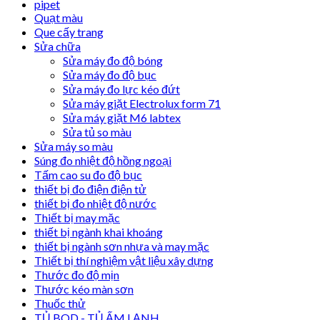
pipet
Quạt màu
Que cấy trang
Sửa chữa
Sửa máy đo độ bóng
Sửa máy đo độ bục
Sửa máy đo lực kéo đứt
Sửa máy giặt Electrolux form 71
Sửa máy giặt M6 labtex
Sửa tủ so màu
Sửa máy so màu
Súng đo nhiệt độ hồng ngoại
Tấm cao su đo độ bục
thiết bị đo điện điện tử
thiết bị đo nhiệt độ nước
Thiết bị may mặc
thiết bị ngành khai khoáng
thiết bị ngành sơn nhựa và may mặc
Thiết bị thí nghiệm vật liệu xây dựng
Thước đo độ mịn
Thước kéo màn sơn
Thuốc thử
TỦ BOD - TỦ ẤM LẠNH