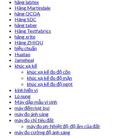
hãng labtex
Hãng Martindale
hãng QCQA
Hãng SDC
hãng taber
Hãng Testfabrics
hãng xrite
Hãng ZHIQU
hiệu chuẩn
Huatao
Jameheal
khúc xạ kế
khúc xạ kế đo độ cồn
khúc xạ kế đo độ mặn
khúc xạ kế đo độ ngọt
kính hiển vi
Lò nung
Máy dập mẫu vi sinh
máy đếm hạt bụi
máy đo ánh sáng
máy đo chỉ tiêu đất
máy đo ph-Nhiệt độ-độ ẩm của đất
máy đo cường độ ánh sáng