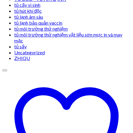
tủ cấy vi sinh
tủ hút khí độc
tủ lạnh âm sâu
tủ lạnh bảo quản vaccin
tủ môi trường thử nghiệm
tủ môi trường thử nghiệm vật liệu sơn mực in và may
mặc
tủ sấy
Uncategorized
ZHIQU