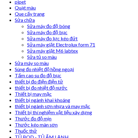
pipet
Quạt màu
Que cấy trang
Sửa chữa
Sửa máy đo độ bóng
Sửa máy đo độ bục
Sửa máy đo lực kéo đứt
Sửa máy giặt Electrolux form 71
Sửa máy giặt M6 labtex
Sửa tủ so màu
Sửa máy so màu
Súng đo nhiệt độ hồng ngoại
Tấm cao su đo độ bục
thiết bị đo điện điện tử
thiết bị đo nhiệt độ nước
Thiết bị may mặc
thiết bị ngành khai khoáng
thiết bị ngành sơn nhựa và may mặc
Thiết bị thí nghiệm vật liệu xây dựng
Thước đo độ mịn
Thước kéo màn sơn
Thuốc thử
TỦ BOD - TỦ ẤM LẠNH