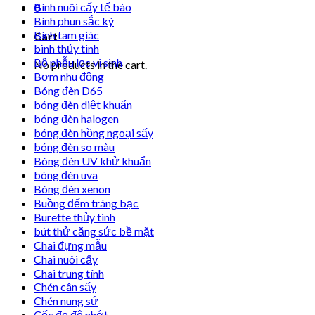
Bình nuôi cấy tế bào
0
Bình phun sắc ký
Bình tam giác
Cart
bình thủy tinh
Bộ phễu lọc vi sinh
No products in the cart.
Bơm nhu động
Bóng đèn D65
bóng đèn diệt khuẩn
bóng đèn halogen
bóng đèn hồng ngoại sấy
bóng đèn so màu
Bóng đèn UV khử khuẩn
bóng đèn uva
Bóng đèn xenon
Buồng đếm tráng bạc
Burette thủy tinh
bút thử căng sức bề mặt
Chai đựng mẫu
Chai nuôi cấy
Chai trung tính
Chén cân sấy
Chén nung sứ
Cốc đọ độ nhớt