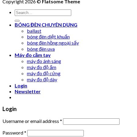
Copyright 2026 ©
Flatsome Theme
Search
for:
BÓNG ĐÈN CHUYÊN DỤNG
ballast
bóng đèn diệt khuẩn
bóng đèn hồng ngoại sấy
bóng đèn uva
Máy đo cầm tay
máy đo ánh sáng
máy đo độ ẩm
máy đo độ cứng
máy đo độ dày
Login
Newsletter
Login
Username or email address
*
Password
*