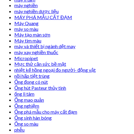
máy nghiền
máy nghiền dược liệu
MÁY PHÁ MẪU CẤT ĐẠM
Máy Quang
máy so màu
Máy tạo màn sơn
Máy tìm màu
máy và thiết bị ngành dệt may
máy xay nghiền thuốc
Micropipet
Mực thử căn sức bề mặt
nhiệt kế hồng ngoại đo người- động vật
nồi hấp tiệt trùng
Ống đong có nút
Ống hút Pasteur thủy tinh
ống li tâm
Ống mao quản
Ống nghiệm
Ống phá mẫu cho máy cất đạm
Ống sinh hàn bóng
Ống so màu
phễu