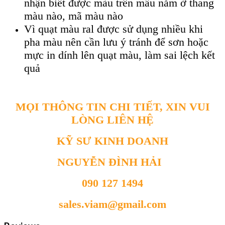
nhận biết được màu trên mẫu nằm ở thang
màu nào, mã màu nào
Vì quạt màu ral được sử dụng nhiều khi
pha màu nên cần lưu ý tránh để sơn hoặc
mực in dính lên quạt màu, làm sai lệch kết
quả
MỌI THÔNG TIN CHI TIẾT, XIN VUI
LÒNG LIÊN HỆ
KỸ SƯ KINH DOANH
NGUYỄN ĐÌNH HẢI
090 127 1494
sales.viam@gmail.com