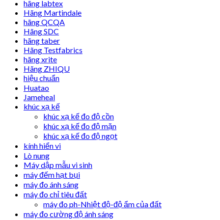
hãng labtex
Hãng Martindale
hãng QCQA
Hãng SDC
hãng taber
Hãng Testfabrics
hãng xrite
Hãng ZHIQU
hiệu chuẩn
Huatao
Jameheal
khúc xạ kế
khúc xạ kế đo độ cồn
khúc xạ kế đo độ mặn
khúc xạ kế đo độ ngọt
kính hiển vi
Lò nung
Máy dập mẫu vi sinh
máy đếm hạt bụi
máy đo ánh sáng
máy đo chỉ tiêu đất
máy đo ph-Nhiệt độ-độ ẩm của đất
máy đo cường độ ánh sáng