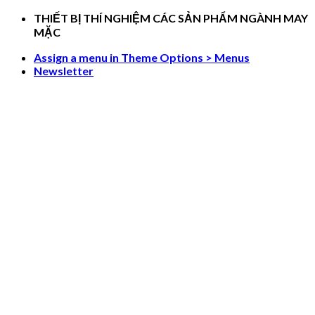
Skip
THIẾT BỊ THÍ NGHIỆM CÁC SẢN PHẨM NGÀNH MAY
to
MẶC
content
Assign a menu in Theme Options > Menus
Newsletter