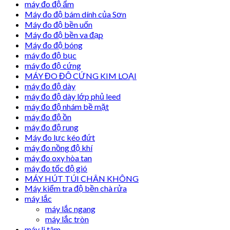
máy đo độ ẩm
Máy đo độ bám dính của Sơn
Máy đo độ bền uốn
Máy đo độ bền va đạp
Máy đo độ bóng
máy đo độ bục
máy đo độ cứng
MÁY ĐO ĐỘ CỨNG KIM LOẠI
máy đo độ dày
máy đo độ dày lớp phủ leed
máy đo độ nhám bề mặt
máy đo độ ồn
máy đo độ rung
Máy đo lực kéo đứt
máy đo nồng độ khí
máy đo oxy hòa tan
máy đo tốc độ gió
MÁY HÚT TÚI CHÂN KHÔNG
Máy kiểm tra độ bền chà rửa
máy lắc
máy lắc ngang
máy lắc tròn
máy li tâm