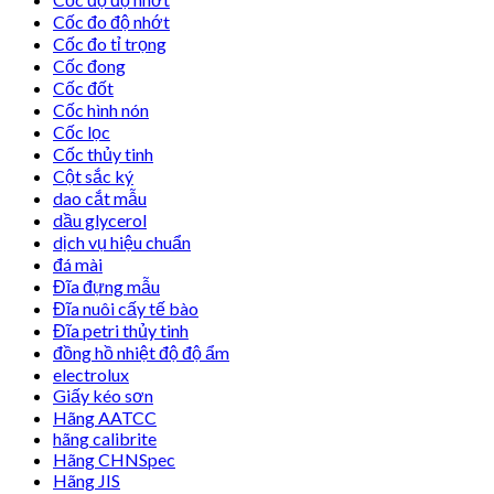
Cốc đo độ nhớt
Cốc đo tỉ trọng
Cốc đong
Cốc đốt
Cốc hình nón
Cốc lọc
Cốc thủy tinh
Cột sắc ký
dao cắt mẫu
dầu glycerol
dịch vụ hiệu chuẩn
đá mài
Đĩa đựng mẫu
Đĩa nuôi cấy tế bào
Đĩa petri thủy tinh
đồng hồ nhiệt độ độ ẩm
electrolux
Giấy kéo sơn
Hãng AATCC
hãng calibrite
Hãng CHNSpec
Hãng JIS