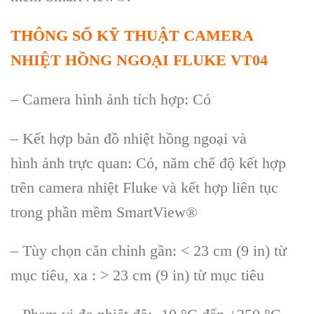
THÔNG S
Ố KỸ THUẬT
CAMERA
NHIỆT
HỒNG NGOẠI
FLUKE VT04
–
Camera h
ình
ảnh t
ích h
ợp: C
ó
– K
ết hợp bản đồ nhiệt hồng ngoại v
à
hình
ảnh trực quan: C
ó, năm ch
ế độ kết hợp
tr
ên camera nhi
ệt Fluke v
à k
ết hợp li
ên t
ục
trong phần mềm SmartView
®
– Tùy ch
ọn căn chỉnh gần: < 23 cm (9 in) từ
mục ti
êu, xa : > 23 cm (9 in) t
ừ mục ti
êu