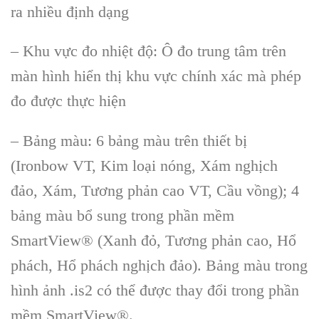
ra nhiều định dạng
–
Khu vực đo nhiệt độ:
Ô đo trung tâm trên
màn hình hi
ển thị khu vực ch
ính xác mà phép
đo đư
ợc thực hiện
–
Bảng m
àu: 6 b
ảng m
àu trên thi
ết bị
(Ironbow VT, Kim loại n
óng, Xám ngh
ịch
đảo, X
ám, Tương ph
ản cao VT, Cầu vồng); 4
bảng m
àu b
ổ sung trong phần mềm
SmartView
® (Xanh đ
ỏ, Tương phản cao, Hổ
ph
ách, H
ổ ph
ách ngh
ịch đảo). Bảng m
àu trong
hình
ảnh .is2 c
ó th
ể được thay đổi trong phần
mềm SmartView
®.