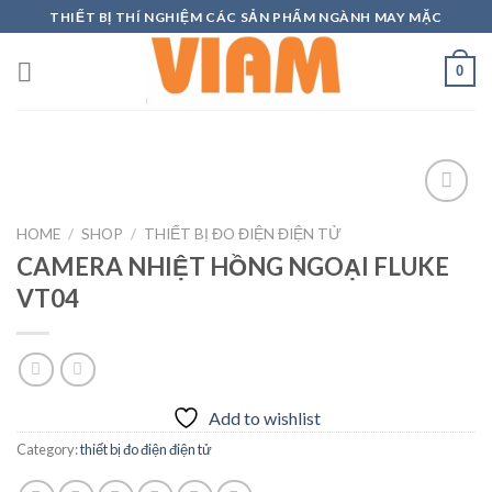
Skip
THIẾT BỊ THÍ NGHIỆM CÁC SẢN PHẨM NGÀNH MAY MẶC
to
content
0
HOME
/
SHOP
/
THIẾT BỊ ĐO ĐIỆN ĐIỆN TỬ
CAMERA NHIỆT HỒNG NGOẠI FLUKE
Add to
wishlist
VT04
Add to wishlist
Category:
thiết bị đo điện điện tử