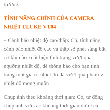
trường.
T
ÍNH NĂNG CHÍNH C
ỦA CAMERA
NHIỆT FLUKE VT04
–
Cảnh b
áo nhi
ệt độ cao/thấp: C
ó, tính năng
c
ảnh b
áo nhi
ệt độ cao v
à th
ấp sẽ ph
át sáng b
ất
cứ khi n
ào xu
ất hiện t
ình tr
ạng vượt qua
ngưỡng nhiệt độ, để th
ông báo cho b
ạn t
ình
tr
ạng một gi
á tr
ị nhiệt độ đ
ã vư
ợt qua phạm vi
nhiệt độ mong muốn
Chụp ảnh theo khoảng thời gian: C
ó, t
ự động
chụp ảnh với c
ác kho
ảng thời gian được c
ài