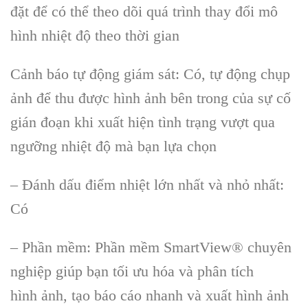
đ
ặt để c
ó th
ể theo d
õi quá trình thay đ
ổi m
ô
hình nhi
ệt độ theo thời gian
Cảnh b
áo t
ự động gi
ám sát: Có, t
ự động chụp
ảnh để thu được h
ình
ảnh b
ên trong c
ủa sự cố
gi
án đo
ạn khi xuất hiện t
ình tr
ạng vượt qua
ngưỡng nhiệt độ m
à b
ạn lựa chọn
–
Đ
ánh d
ấu điểm nhiệt lớn nhất v
à nh
ỏ nhất:
C
ó
– Ph
ần mềm: Phần mềm SmartView
® chuyên
nghi
ệp gi
úp b
ạn tối ưu h
óa và phân tích
hình
ảnh, tạo b
áo cáo nhanh và xu
ất h
ình
ảnh