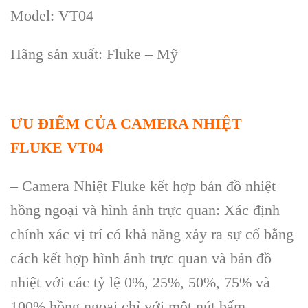
Model: VT04
Hãng sản xuất: Fluke – Mỹ
ƯU ĐIỂM CỦA CAMERA NHIỆT
FLUKE VT04
–
Camera Nhiệt Fluke kết hợp bản đồ nhiệt
hồng ngoại v
à hình
ảnh trực quan: X
ác đ
ịnh
ch
ính xác v
ị tr
í có kh
ả năng xảy ra sự cố bằng
c
ách k
ết hợp h
ình
ảnh trực quan v
à b
ản đồ
nhiệt với c
ác t
ỷ lệ 0%, 25%, 50%, 75% v
à
100% h
ồng ngoại chỉ với một n
út b
ấm