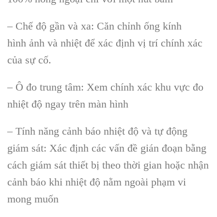
–
Chế độ gần v
à xa: Căn ch
ỉnh ống k
ính
hình
ảnh v
à nhi
ệt để x
ác đ
ịnh vị tr
í chính xác
c
ủa sự cố.
– Ô đo trung tâm: Xem chính xác khu v
ực đo
nhiệt độ ngay tr
ên màn hình
– Tính năng c
ảnh b
áo nhi
ệt độ v
à t
ự động
gi
ám sát: Xác đ
ịnh c
ác v
ấn đề gi
án đo
ạn bằng
c
ách giám sát thi
ết bị theo thời gian hoặc nhận
cảnh b
áo khi nhi
ệt độ nằm ngo
ài ph
ạm vi
mong muốn