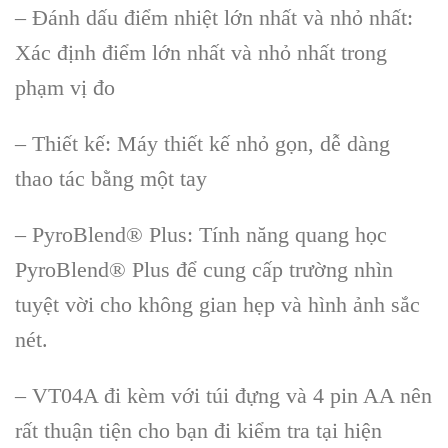
–
Đ
ánh d
ấu điểm nhiệt lớn nhất v
à nh
ỏ nhất:
X
ác đ
ịnh điểm lớn nhất v
à nh
ỏ nhất trong
phạm vị đo
–
Thiết kế: M
áy thi
ết kế nhỏ gọn, dễ d
àng
thao tác b
ằng một tay
–
PyroBlend
® Plus: Tính năng quang h
ọc
PyroBlend
® Plus đ
ể cung cấp trường nh
ìn
tuy
ệt vời cho kh
ông gian h
ẹp v
à hình
ảnh sắc
n
ét.
– VT04A đi kèm v
ới t
úi đ
ựng v
à 4 pin AA nên
r
ất thuận tiện cho bạn đi kiểm tra tại hiện