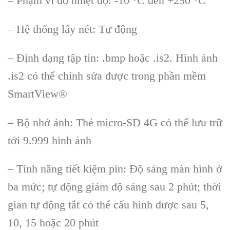
– Ph
ạm vi đo nhiệt độ: -10
°C đ
ến +250
°C
– Hệ th
ống lấy n
ét: T
ự động
–
Định dạng tập tin: .bmp hoặc .is2. H
ình
ảnh
.is2 c
ó th
ể chỉnh sửa được trong phần mềm
SmartView
®
– B
ộ nhớ ảnh: Thẻ micro-SD 4G c
ó th
ể lưu trữ
tới 9.999 h
ình
ảnh
–
T
ính năng ti
ết kiệm pin: Độ s
áng màn hình
ở
ba mức; tự động giảm độ s
áng sau 2 phút; th
ời
gian tự động tắt c
ó th
ể cấu h
ình đư
ợc sau 5,
10, 15 hoặc 20 ph
út