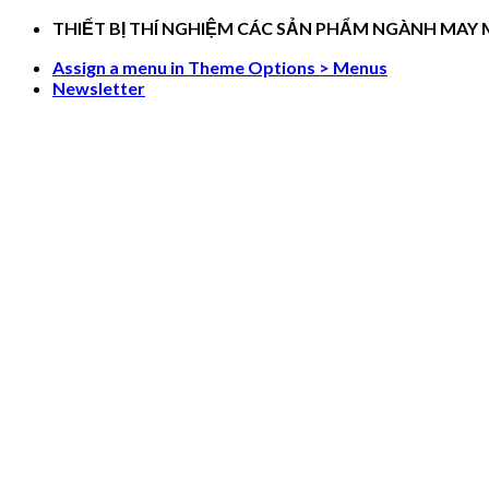
Skip
THIẾT BỊ THÍ NGHIỆM CÁC SẢN PHẨM NGÀNH MAY
to
Assign a menu in Theme Options > Menus
content
Newsletter