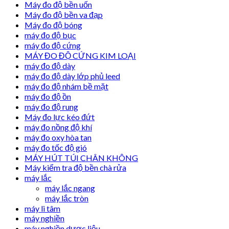
Máy đo độ bền uốn
Máy đo độ bền va đạp
Máy đo độ bóng
máy đo độ bục
máy đo độ cứng
MÁY ĐO ĐỘ CỨNG KIM LOẠI
máy đo độ dày
máy đo độ dày lớp phủ leed
máy đo độ nhám bề mặt
máy đo độ ồn
máy đo độ rung
Máy đo lực kéo đứt
máy đo nồng độ khí
máy đo oxy hòa tan
máy đo tốc độ gió
MÁY HÚT TÚI CHÂN KHÔNG
Máy kiểm tra độ bền chà rửa
máy lắc
máy lắc ngang
máy lắc tròn
máy li tâm
máy nghiền
máy nghiền dược liệu