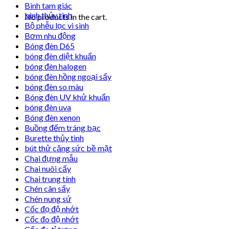
Bình tam giác
bình thủy tinh
No products in the cart.
Bộ phễu lọc vi sinh
Bơm nhu động
Bóng đèn D65
bóng đèn diệt khuẩn
bóng đèn halogen
bóng đèn hồng ngoại sấy
bóng đèn so màu
Bóng đèn UV khử khuẩn
bóng đèn uva
Bóng đèn xenon
Buồng đếm tráng bạc
Burette thủy tinh
bút thử căng sức bề mặt
Chai đựng mẫu
Chai nuôi cấy
Chai trung tính
Chén cân sấy
Chén nung sứ
Cốc đọ độ nhớt
Cốc đo độ nhớt