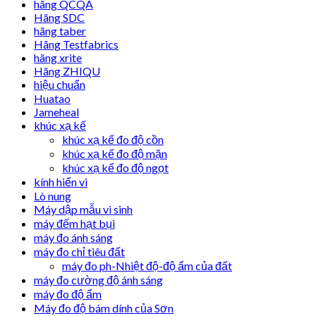
hãng QCQA
Hãng SDC
hãng taber
Hãng Testfabrics
hãng xrite
Hãng ZHIQU
hiệu chuẩn
Huatao
Jameheal
khúc xạ kế
khúc xạ kế đo độ cồn
khúc xạ kế đo độ mặn
khúc xạ kế đo độ ngọt
kính hiển vi
Lò nung
Máy dập mẫu vi sinh
máy đếm hạt bụi
máy đo ánh sáng
máy đo chỉ tiêu đất
máy đo ph-Nhiệt độ-độ ẩm của đất
máy đo cường độ ánh sáng
máy đo độ ẩm
Máy đo độ bám dính của Sơn