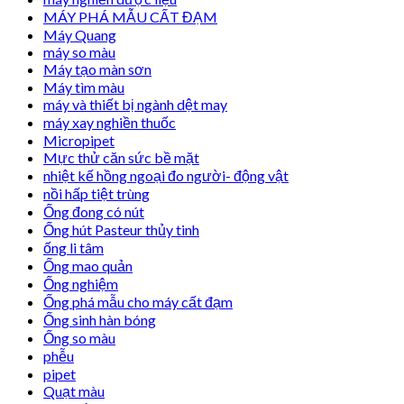
MÁY PHÁ MẪU CẤT ĐẠM
Máy Quang
máy so màu
Máy tạo màn sơn
Máy tìm màu
máy và thiết bị ngành dệt may
máy xay nghiền thuốc
Micropipet
Mực thử căn sức bề mặt
nhiệt kế hồng ngoại đo người- động vật
nồi hấp tiệt trùng
Ống đong có nút
Ống hút Pasteur thủy tinh
ống li tâm
Ống mao quản
Ống nghiệm
Ống phá mẫu cho máy cất đạm
Ống sinh hàn bóng
Ống so màu
phễu
pipet
Quạt màu