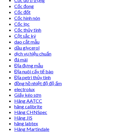
Cốc đo tỉ trọng
Cốc đong
Cốc đốt
Cốc hình nón
Cốc lọc
Cốc thủy tinh
Cột sắc ký
dao cắt mẫu
dầu glycerol
dịch vụ hiệu chuẩn
đá mài
Đĩa đựng mẫu
Đĩa nuôi cấy tế bào
Đĩa petri thủy tinh
đồng hồ nhiệt độ độ ẩm
electrolux
Giấy kéo sơn
Hãng AATCC
hãng calibrite
Hãng CHNSpec
Hãng JIS
hãng labtex
Hãng Martindale