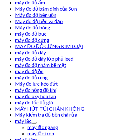
máy đo độ ẩm
Máy đo độ bám dính của Sơn
Máy đo độ bền uốn
Máy đo độ bền va đạp
Máy đo độ bóng
máy đo độ bục
máy đo độ cứng
MÁY ĐO ĐỘ CỨNG KIM LOẠI
máy đo độ dày
máy đo độ dày lớp phủ leed
máy đo độ nhám bề mặt
máy đo độ ồn
máy đo độ rung
Máy đo lực kéo đứt
máy đo nồng độ khí
máy đo oxy hòa tan
máy đo tốc độ gió
MÁY HÚT TÚI CHÂN KHÔNG
Máy kiểm tra độ bền chà rửa
máy lắc
máy lắc ngang
máy lắc tròn
máy li tâm