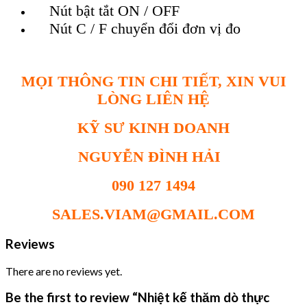
Nút bật tắt ON / OFF
Nút C / F chuyển đổi đơn vị đo
MỌI THÔNG TIN CHI TIẾT, XIN VUI
LÒNG LIÊN HỆ
KỸ SƯ KINH DOANH
NGUYỄN ĐÌNH HẢI
090 127 1494
SALES.VIAM@GMAIL.COM
Reviews
There are no reviews yet.
Be the first to review “Nhiệt kế thăm dò thực