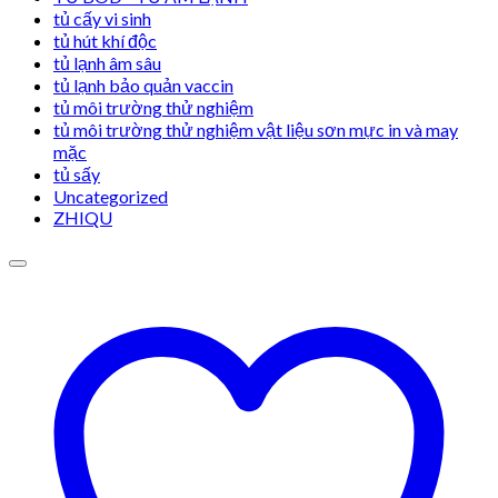
tủ cấy vi sinh
tủ hút khí độc
tủ lạnh âm sâu
tủ lạnh bảo quản vaccin
tủ môi trường thử nghiệm
tủ môi trường thử nghiệm vật liệu sơn mực in và may
mặc
tủ sấy
Uncategorized
ZHIQU