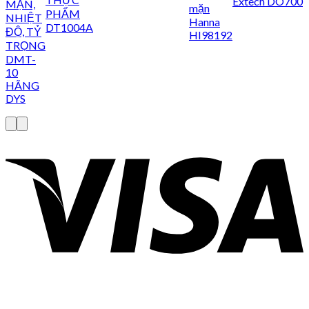
Extech DO700
MẶN,
mặn
PHẨM
NHIỆT
Hanna
DT1004A
ĐỘ, TỶ
HI98192
TRỌNG
DMT-
10
HÃNG
DYS