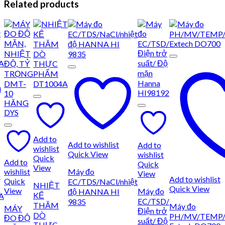
Related products
Add to
Add to wishlist
Add to
wishlist
Quick View
wishlist
Quick
Add to
Quick
View
wishlist
Máy đo
View
ộ
Add to wishlist
Quick
EC/TDS/NaCl/nhiệt
NHIỆT
Quick View
View
Máy đo
độ HANNA HI
KẾ
A
EC/TSD/
9835
THĂM
Máy đo
MÁY
Điện trở
DÒ
PH/MV/TEMP
ĐO ĐỘ
suất/ Độ
THỰC