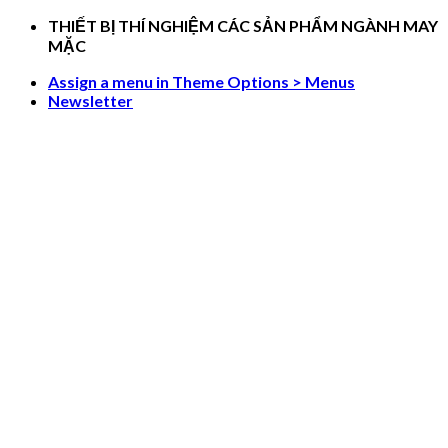
Skip
THIẾT BỊ THÍ NGHIỆM CÁC SẢN PHẨM NGÀNH MAY
to
MẶC
content
Assign a menu in Theme Options > Menus
Newsletter