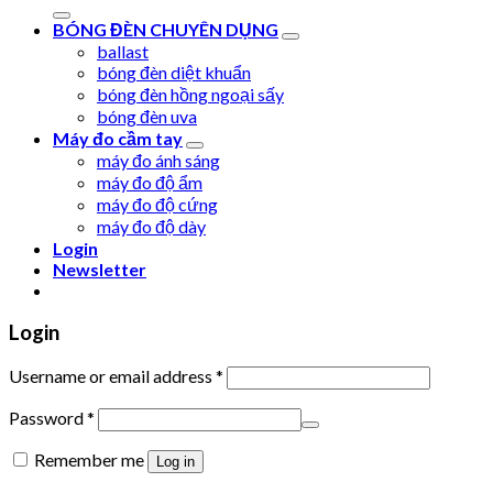
for:
BÓNG ĐÈN CHUYÊN DỤNG
ballast
bóng đèn diệt khuẩn
bóng đèn hồng ngoại sấy
bóng đèn uva
Máy đo cầm tay
máy đo ánh sáng
máy đo độ ẩm
máy đo độ cứng
máy đo độ dày
Login
Newsletter
Login
Username or email address
*
Password
*
Remember me
Log in