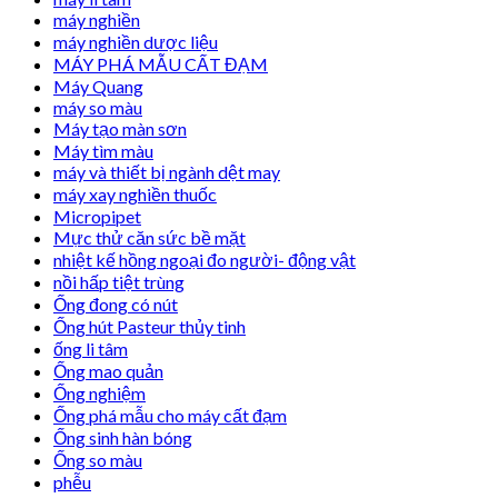
máy nghiền
máy nghiền dược liệu
MÁY PHÁ MẪU CẤT ĐẠM
Máy Quang
máy so màu
Máy tạo màn sơn
Máy tìm màu
máy và thiết bị ngành dệt may
máy xay nghiền thuốc
Micropipet
Mực thử căn sức bề mặt
nhiệt kế hồng ngoại đo người- động vật
nồi hấp tiệt trùng
Ống đong có nút
Ống hút Pasteur thủy tinh
ống li tâm
Ống mao quản
Ống nghiệm
Ống phá mẫu cho máy cất đạm
Ống sinh hàn bóng
Ống so màu
phễu