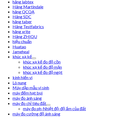
hãng labtex
Hãng Martindale
hãng QCQA
Hãng SDC
hãng taber
Hãng Testfabrics
hãng xrite
Hãng ZHIQU
hiệu chuẩn
Huatao
Jameheal
khúc xạ kế
khúc xạ kế đo độ cồn
khúc xạ kế đo độ mặn
khúc xạ kế đo độ ngọt
kính hiển vi
Lò nung
Máy dập mẫu vi sinh
máy đếm hạt bụi
máy đo ánh sáng
máy đo chỉ tiêu đất
máy đo ph-Nhiệt độ-độ ẩm của đất
máy đo cường độ ánh sáng