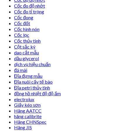
Cốc đo độ nhớt
Cốc đo tỉ trọng
Cốc đong
Cốc đốt
Cốc hình nón
Cốc lọc
Cốc thủy tinh
Cột sắc ký
dao cắt mẫu
dầu glycerol
dịch vụ hiệu chuẩn
đá mài
Đĩa đựng mẫu
Đĩa nuôi cấy tế bào
Đĩa petri thủy tinh
đồng hồ nhiệt độ độ ẩm
electrolux
Giấy kéo sơn
Hãng AATCC
hãng calibrite
Hãng CHNSpec
Hãng JIS