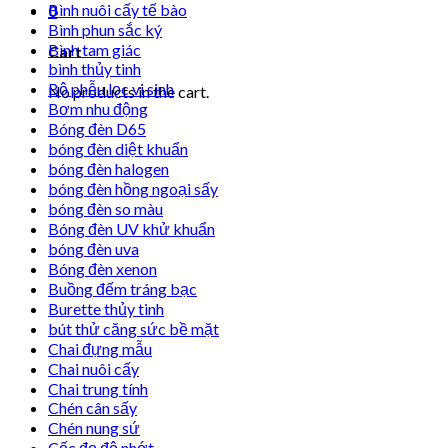
Bình nuôi cấy tế bào
0
Bình phun sắc ký
Bình tam giác
Cart
bình thủy tinh
Bộ phễu lọc vi sinh
No products in the cart.
Bơm nhu động
Bóng đèn D65
bóng đèn diệt khuẩn
bóng đèn halogen
bóng đèn hồng ngoại sấy
bóng đèn so màu
Bóng đèn UV khử khuẩn
bóng đèn uva
Bóng đèn xenon
Buồng đếm tráng bạc
Burette thủy tinh
bút thử căng sức bề mặt
Chai đựng mẫu
Chai nuôi cấy
Chai trung tính
Chén cân sấy
Chén nung sứ
Cốc đọ độ nhớt