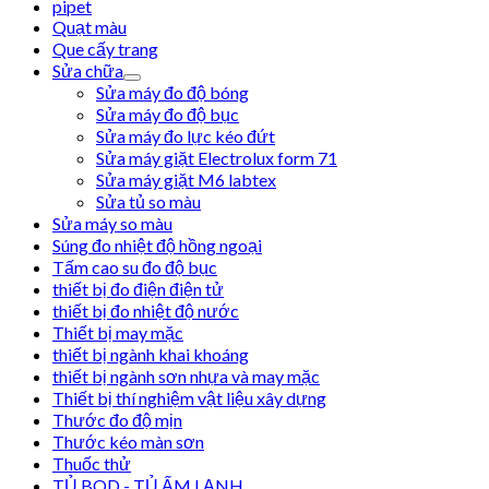
pipet
Quạt màu
Que cấy trang
Sửa chữa
Sửa máy đo độ bóng
Sửa máy đo độ bục
Sửa máy đo lực kéo đứt
Sửa máy giặt Electrolux form 71
Sửa máy giặt M6 labtex
Sửa tủ so màu
Sửa máy so màu
Súng đo nhiệt độ hồng ngoại
Tấm cao su đo độ bục
thiết bị đo điện điện tử
thiết bị đo nhiệt độ nước
Thiết bị may mặc
thiết bị ngành khai khoáng
thiết bị ngành sơn nhựa và may mặc
Thiết bị thí nghiệm vật liệu xây dựng
Thước đo độ mịn
Thước kéo màn sơn
Thuốc thử
TỦ BOD - TỦ ẤM LẠNH