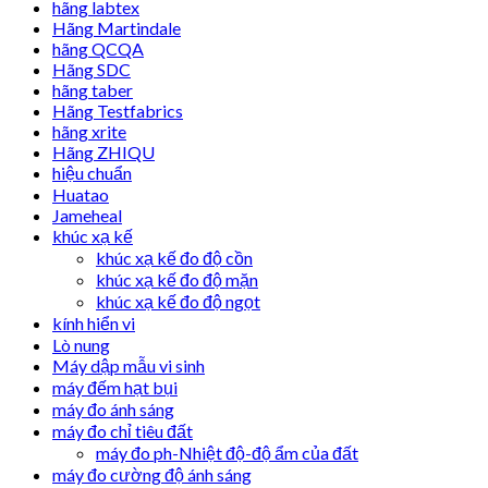
hãng labtex
Hãng Martindale
hãng QCQA
Hãng SDC
hãng taber
Hãng Testfabrics
hãng xrite
Hãng ZHIQU
hiệu chuẩn
Huatao
Jameheal
khúc xạ kế
khúc xạ kế đo độ cồn
khúc xạ kế đo độ mặn
khúc xạ kế đo độ ngọt
kính hiển vi
Lò nung
Máy dập mẫu vi sinh
máy đếm hạt bụi
máy đo ánh sáng
máy đo chỉ tiêu đất
máy đo ph-Nhiệt độ-độ ẩm của đất
máy đo cường độ ánh sáng