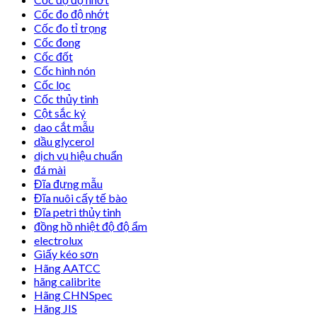
Cốc đo độ nhớt
Cốc đo tỉ trọng
Cốc đong
Cốc đốt
Cốc hình nón
Cốc lọc
Cốc thủy tinh
Cột sắc ký
dao cắt mẫu
dầu glycerol
dịch vụ hiệu chuẩn
đá mài
Đĩa đựng mẫu
Đĩa nuôi cấy tế bào
Đĩa petri thủy tinh
đồng hồ nhiệt độ độ ẩm
electrolux
Giấy kéo sơn
Hãng AATCC
hãng calibrite
Hãng CHNSpec
Hãng JIS