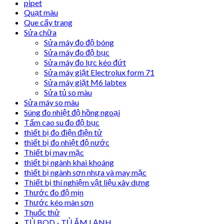
pipet
Quạt màu
Que cấy trang
Sửa chữa
Sửa máy đo độ bóng
Sửa máy đo độ bục
Sửa máy đo lực kéo đứt
Sửa máy giặt Electrolux form 71
Sửa máy giặt M6 labtex
Sửa tủ so màu
Sửa máy so màu
Súng đo nhiệt độ hồng ngoại
Tấm cao su đo độ bục
thiết bị đo điện điện tử
thiết bị đo nhiệt độ nước
Thiết bị may mặc
thiết bị ngành khai khoáng
thiết bị ngành sơn nhựa và may mặc
Thiết bị thí nghiệm vật liệu xây dựng
Thước đo độ mịn
Thước kéo màn sơn
Thuốc thử
TỦ BOD - TỦ ẤM LẠNH