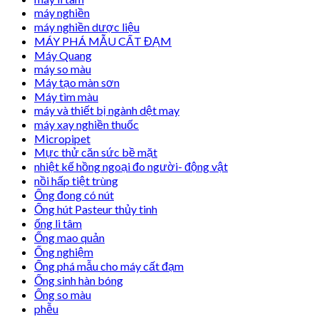
máy nghiền
máy nghiền dược liệu
MÁY PHÁ MẪU CẤT ĐẠM
Máy Quang
máy so màu
Máy tạo màn sơn
Máy tìm màu
máy và thiết bị ngành dệt may
máy xay nghiền thuốc
Micropipet
Mực thử căn sức bề mặt
nhiệt kế hồng ngoại đo người- động vật
nồi hấp tiệt trùng
Ống đong có nút
Ống hút Pasteur thủy tinh
ống li tâm
Ống mao quản
Ống nghiệm
Ống phá mẫu cho máy cất đạm
Ống sinh hàn bóng
Ống so màu
phễu