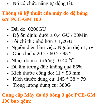
Nó có chức năng tự động tắt.
Th
ông s
ố kỹ thuật của m
áy đo đ
ộ b
óng
sơn
PCE-GM 100
Dải đo: 0200GU
Độ ổn định: dưới ± 0,4 GU / 30Min
Lỗi chỉ thị: nhỏ hơn ± 1,2GU
Nguồn điện làm việc: Nguồn điện 1,5V
Góc chiếu: 20 ° / 60 ° / 85 °
Nhiệt độ môi trường : 0 40 ℃
Độ ẩm tương đối: không quá 85%
Kích thước cổng đo: 11 * 53 mm
Kích thước dụng cụ: 145 * 38 * 79
Trọng lượng dụng cụ: 380G
Cung cấp
Máy đo độ bóng
3 góc
PCE-GM
100
bao gồm: