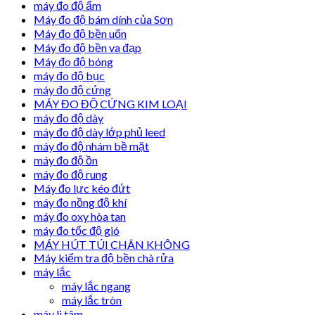
máy đo độ ẩm
Máy đo độ bám dính của Sơn
Máy đo độ bền uốn
Máy đo độ bền va đạp
Máy đo độ bóng
máy đo độ bục
máy đo độ cứng
MÁY ĐO ĐỘ CỨNG KIM LOẠI
máy đo độ dày
máy đo độ dày lớp phủ leed
máy đo độ nhám bề mặt
máy đo độ ồn
máy đo độ rung
Máy đo lực kéo đứt
máy đo nồng độ khí
máy đo oxy hòa tan
máy đo tốc độ gió
MÁY HÚT TÚI CHÂN KHÔNG
Máy kiểm tra độ bền chà rửa
máy lắc
máy lắc ngang
máy lắc tròn
máy li tâm