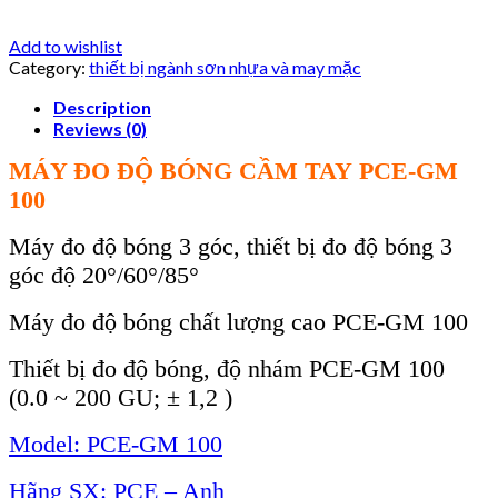
Add to wishlist
Category:
thiết bị ngành sơn nhựa và may mặc
Description
Reviews (0)
MÁY ĐO ĐỘ BÓNG CẦM TAY
PCE-GM
100
Máy đo độ bóng
3 góc
, thiết bị đo độ bóng 3
góc độ 20°/60°/85°
Máy đo độ bóng chất lượng cao
PCE-GM 100
Thiết bị đo độ bóng, độ nhám PCE-GM 100
(0.0 ~ 200 GU; ± 1,2 )
Model: PCE-GM 100
Hãng SX: PCE – Anh