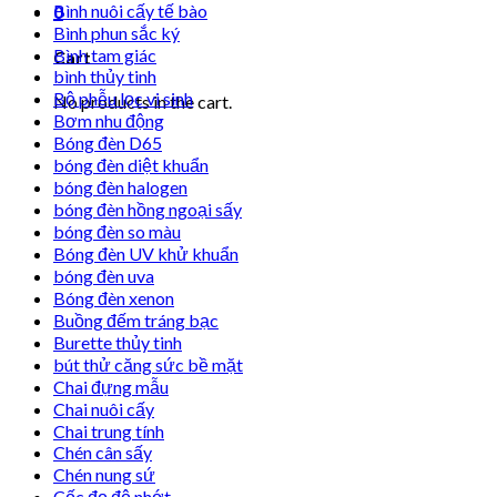
Bình nuôi cấy tế bào
0
Bình phun sắc ký
Bình tam giác
Cart
bình thủy tinh
Bộ phễu lọc vi sinh
No products in the cart.
Bơm nhu động
Bóng đèn D65
bóng đèn diệt khuẩn
bóng đèn halogen
bóng đèn hồng ngoại sấy
bóng đèn so màu
Bóng đèn UV khử khuẩn
bóng đèn uva
Bóng đèn xenon
Buồng đếm tráng bạc
Burette thủy tinh
bút thử căng sức bề mặt
Chai đựng mẫu
Chai nuôi cấy
Chai trung tính
Chén cân sấy
Chén nung sứ
Cốc đọ độ nhớt