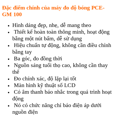
Đ
ặc điểm ch
ính c
ủa m
áy đo đ
ộ b
óng
PCE-
GM 100
Hình dáng đẹp, nhẹ, dễ mang theo
Thiết kế hoàn toàn thông minh, hoạt động
bằng một nút bấm, dễ sử dụng
Hiệu chuẩn tự động, không cần điều chỉnh
bằng tay
Ba góc, đo đồng thời
Nguồn sáng tuổi thọ cao, không cần thay
thế
Đo chính xác, độ lặp lại tốt
Màn hình kỹ thuật số LCD
Có âm thanh báo nhắc trong quá trình hoạt
động
Nó có chức năng chỉ báo điện áp dưới
nguồn điện