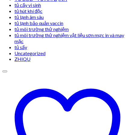
tủ cấy vi sinh
tủ hút khí độc
tủ lạnh âm sâu
tủ lạnh bảo quản vaccin
tủ môi trường thử nghiệm
tủ môi trường thử nghiệm vật liệu sơn mực in và may
mặc
tủ sấy
Uncategorized
ZHIQU