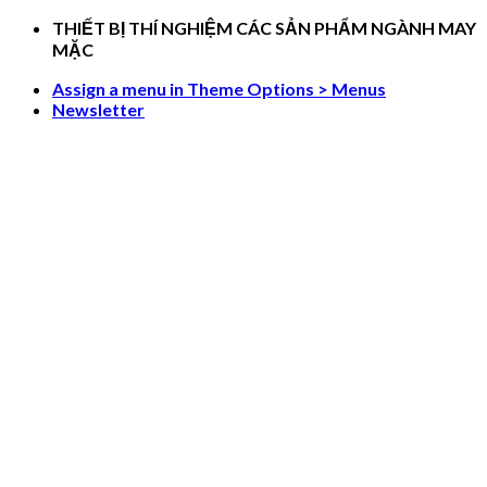
Skip
THIẾT BỊ THÍ NGHIỆM CÁC SẢN PHẨM NGÀNH MAY
to
MẶC
content
Assign a menu in Theme Options > Menus
Newsletter