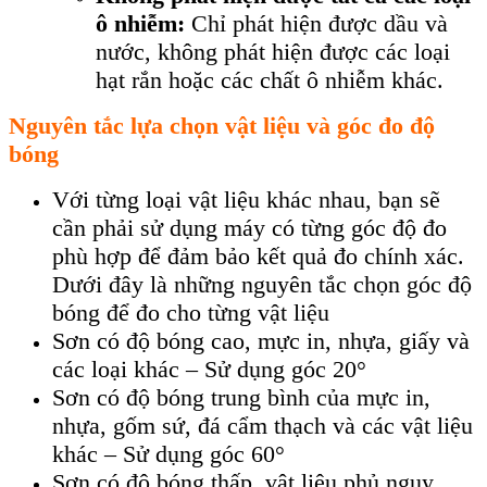
ô nhiễm:
Chỉ phát hiện được dầu và
nước, không phát hiện được các loại
hạt rắn hoặc các chất ô nhiễm khác.
Nguyên t
ắc lựa chọn vật liệu v
à góc đo đ
ộ
b
óng
V
ới từng loại vật liệu kh
ác nhau, b
ạn sẽ
cần phải sử dụng m
áy có t
ừng g
óc đ
ộ đo
ph
ù h
ợp để đảm bảo kết quả đo ch
ính xác.
Dư
ới đ
ây là nh
ững nguy
ên t
ắc chọn g
óc đ
ộ
b
óng đ
ể đo cho từng vật liệu
Sơn c
ó đ
ộ b
óng cao, m
ực in, nhựa, giấy v
à
các lo
ại kh
ác – S
ử dụng g
óc 20°
Sơn có đ
ộ b
óng trung bình c
ủa mực in,
nhựa, gốm sứ, đ
á c
ẩm thạch v
à các v
ật liệu
kh
ác – S
ử dụng g
óc 60°
Sơn có đ
ộ b
óng th
ấp, vật liệu phủ ngụy