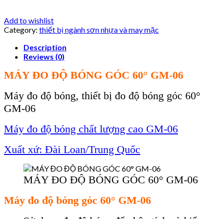
Add to wishlist
Category:
thiết bị ngành sơn nhựa và may mặc
Description
Reviews (0)
MÁY ĐO ĐỘ BÓNG GÓC 60° GM-06
Máy đo độ bóng, thiết bị đo đ
ộ b
óng góc 60°
GM-06
Máy đo độ bóng chất lượng cao GM-06
Xuất xứ: Đài Loan/Trung Quốc
MÁY ĐO ĐỘ BÓNG GÓC 60° GM-06
Máy đo đ
ộ b
óng góc 60° GM-06