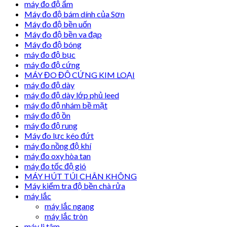
máy đo độ ẩm
Máy đo độ bám dính của Sơn
Máy đo độ bền uốn
Máy đo độ bền va đạp
Máy đo độ bóng
máy đo độ bục
máy đo độ cứng
MÁY ĐO ĐỘ CỨNG KIM LOẠI
máy đo độ dày
máy đo độ dày lớp phủ leed
máy đo độ nhám bề mặt
máy đo độ ồn
máy đo độ rung
Máy đo lực kéo đứt
máy đo nồng độ khí
máy đo oxy hòa tan
máy đo tốc độ gió
MÁY HÚT TÚI CHÂN KHÔNG
Máy kiểm tra độ bền chà rửa
máy lắc
máy lắc ngang
máy lắc tròn
máy li tâm