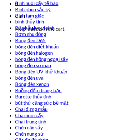
Bình nuôi cấy tế bào
0
Bình phun sắc ký
Bình tam giác
Cart
bình thủy tinh
Bộ phễu lọc vi sinh
No products in the cart.
Bơm nhu động
Bóng đèn D65
bóng đèn diệt khuẩn
bóng đèn halogen
bóng đèn hồng ngoại sấy
bóng đèn so màu
Bóng đèn UV khử khuẩn
bóng đèn uva
Bóng đèn xenon
Buồng đếm tráng bạc
Burette thủy tinh
bút thử căng sức bề mặt
Chai đựng mẫu
Chai nuôi cấy
Chai trung tính
Chén cân sấy
Chén nung sứ
Cốc đọ độ nhớt