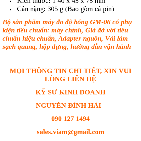
Kích thước: 1 40 x 45 x 75 mm
Cân nặng: 305 g (Bao gồm cả pin)
B
ộ sản phẩm m
áy đo đ
ộ b
óng GM-06 có ph
ụ
kiện ti
êu chu
ẩn
: máy
ch
ính, Giá đ
ỡ với ti
êu
chu
ẩn hiệu chuẩn
, Adapter nguồn,
Vải l
àm
s
ạch quang
, hộp đựng, h
ướng dẫn vận h
ành
MỌI THÔNG TIN CHI TIẾT, XIN VUI
LÒNG LIÊN HỆ
KỸ SƯ KINH DOANH
NGUYỄN ĐÌNH HẢI
090 127 1494
sales.viam@gmail.com