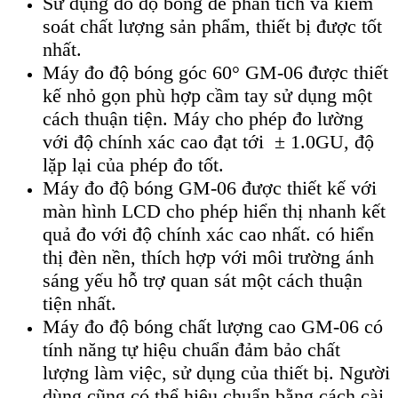
Sử dụng
đo đ
ộ b
óng đ
ể ph
ân tích và ki
ểm
so
át ch
ất lượng sản phẩm, thiết bị được tốt
nhất.
Máy đo độ bóng góc 60° GM-06 đư
ợc thiết
kế nhỏ gọn ph
ù h
ợp cầm tay sử dụng một
c
ách thu
ận tiện. M
áy cho phép đo lư
ờng
với độ ch
ính xác cao đ
ạt tới
± 1.0GU, đ
ộ
lặp lại của ph
ép đo t
ốt.
M
áy đo đ
ộ b
óng GM-06 đư
ợc thiết kế với
m
àn hình LCD cho phép hi
ển thị nhanh kết
quả đo với độ ch
ính xác cao nh
ất. c
ó hi
ển
thị đ
èn n
ền, th
ích h
ợp với m
ôi trư
ờng
ánh
sáng y
ếu hỗ trợ quan s
át m
ột c
ách thu
ận
tiện nhất.
Máy đo độ bóng chất lượng cao GM-06
c
ó
tính năng t
ự hiệu chuẩn đảm bảo chất
lượng l
àm vi
ệc, sử dụng của thiết bị. Người
d
ùng cũng có th
ể hiệu chuẩn bằng c
ách cài