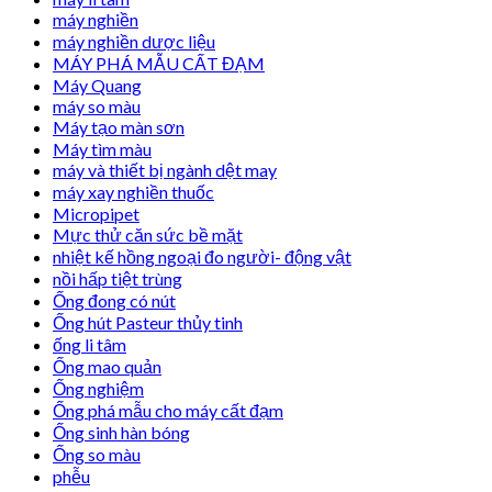
máy nghiền
máy nghiền dược liệu
MÁY PHÁ MẪU CẤT ĐẠM
Máy Quang
máy so màu
Máy tạo màn sơn
Máy tìm màu
máy và thiết bị ngành dệt may
máy xay nghiền thuốc
Micropipet
Mực thử căn sức bề mặt
nhiệt kế hồng ngoại đo người- động vật
nồi hấp tiệt trùng
Ống đong có nút
Ống hút Pasteur thủy tinh
ống li tâm
Ống mao quản
Ống nghiệm
Ống phá mẫu cho máy cất đạm
Ống sinh hàn bóng
Ống so màu
phễu