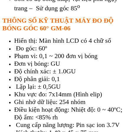
o
trang – Sử dụng g
óc 85
TH
ÔNG S
Ố KỸ THUẬT
MÁY ĐO ĐỘ
BÓNG GÓC 60° GM-06
Hiển thị: Màn hình LCD có 4 chữ số
Đo góc: 60º
Phạm vi: 0,1 ~ 200 đơn vị bóng
Đơn vị bóng: GU
Độ chính xác: ± 1.0GU
Độ phân giải: 0,1
Lặp lại: ± 0,5GU
Khu vực đo: 7x14mm (Hình elip)
Ghi nhớ dữ liệu: 254 nhóm
Điều kiện hoạt động: Nhiệt độ: 0 ~ 40ºC;
Độ ẩm: <85% rh
Cung cấp năng lượng: Pin sạc ion 3.7V