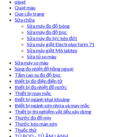
pipet
Quạt màu
Que cấy trang
Sửa chữa
Sửa máy đo độ bóng
Sửa máy đo độ bục
Sửa máy đo lực kéo đứt
Sửa máy giặt Electrolux form 71
Sửa máy giặt M6 labtex
Sửa tủ so màu
Sửa máy so màu
Súng đo nhiệt độ hồng ngoại
Tấm cao su đo độ bục
thiết bị đo điện điện tử
thiết bị đo nhiệt độ nước
Thiết bị may mặc
thiết bị ngành khai khoáng
thiết bị ngành sơn nhựa và may mặc
Thiết bị thí nghiệm vật liệu xây dựng
Thước đo độ mịn
Thước kéo màn sơn
Thuốc thử
TỦ BOD - TỦ ẤM LẠNH