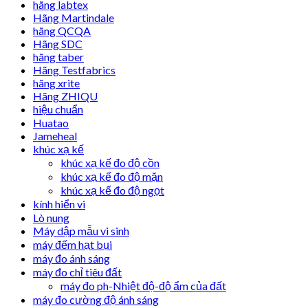
hãng labtex
Hãng Martindale
hãng QCQA
Hãng SDC
hãng taber
Hãng Testfabrics
hãng xrite
Hãng ZHIQU
hiệu chuẩn
Huatao
Jameheal
khúc xạ kế
khúc xạ kế đo độ cồn
khúc xạ kế đo độ mặn
khúc xạ kế đo độ ngọt
kính hiển vi
Lò nung
Máy dập mẫu vi sinh
máy đếm hạt bụi
máy đo ánh sáng
máy đo chỉ tiêu đất
máy đo ph-Nhiệt độ-độ ẩm của đất
máy đo cường độ ánh sáng