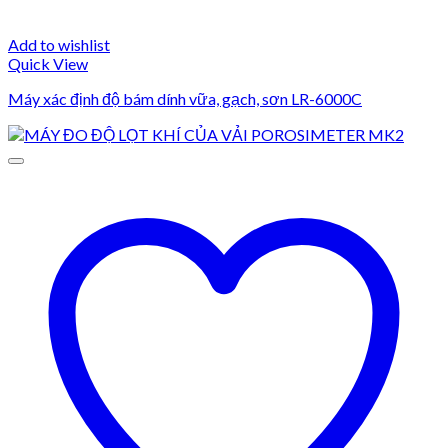
Add to wishlist
Quick View
Máy xác định độ bám dính vữa, gạch, sơn LR-6000C