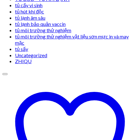
tủ cấy vi sinh
tủ hút khí độc
tủ lạnh âm sâu
tủ lạnh bảo quản vaccin
tủ môi trường thử nghiệm
tủ môi trường thử nghiệm vật liệu sơn mực in và may
mặc
tủ sấy
Uncategorized
ZHIQU