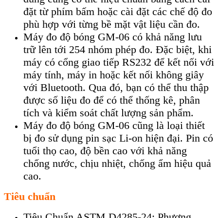
đ
ặt từ ph
ím b
ấm hoặc c
ài đ
ặt c
ác ch
ế độ đo
ph
ù h
ợp với từng bề mặt vật liệu cần đo.
Máy đo độ bóng
GM-06 c
ó kh
ả năng lưu
trữ l
ên t
ới 254 nh
óm phép đo. Đ
ặc biệt, khi
m
áy có c
ổng giao tiếp RS232 để kết nối với
m
áy tính, máy in ho
ặc kết nối kh
ông giây
v
ới Bluetooth. Qua đ
ó, b
ạn c
ó th
ể thu thập
được số liệu đo để c
ó th
ể thống k
ê, phân
tích và ki
ểm so
át ch
ất lượng sản phẩm.
M
áy đo đ
ộ b
óng GM-06 cũng là lo
ại thiết
bị đo sử dụng pin sạc Li-on hiện đại. Pin c
ó
tu
ổi thọ cao, độ bền cao với khả năng
chống nước, chịu nhiệt, chống ẩm hiệu quả
cao.
Tiêu chuẩn
Tiêu Chuẩn ASTM D4285-24: Phương