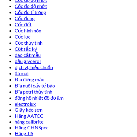
Cốc đo độ nhớt
Cốc đo tỉ trọng
Cốc đong
Cốc đốt
Cốc hình nón
Cốc lọc
Cốc thủy tinh
Cột sắc ký
dao cắt mẫu
dầu glycerol
dịch vụ hiệu chuẩn
đá mài
Đĩa đựng mẫu
Đĩa nuôi cấy tế bào
Đĩa petri thủy tinh
đồng hồ nhiệt độ độ ẩm
electrolux
Giấy kéo sơn
Hãng AATCC
hãng calibrite
Hãng CHNSpec
Hãng JIS