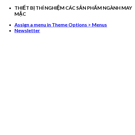
Skip
THIẾT BỊ THÍ NGHIỆM CÁC SẢN PHẨM NGÀNH MAY
to
MẶC
content
Assign a menu in Theme Options > Menus
Newsletter