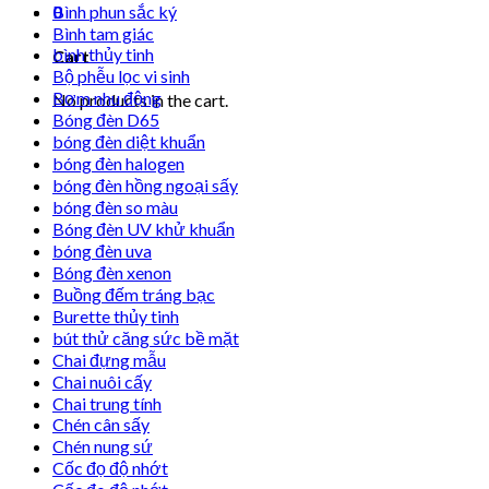
0
Bình phun sắc ký
Bình tam giác
bình thủy tinh
Cart
Bộ phễu lọc vi sinh
Bơm nhu động
No products in the cart.
Bóng đèn D65
bóng đèn diệt khuẩn
bóng đèn halogen
bóng đèn hồng ngoại sấy
bóng đèn so màu
Bóng đèn UV khử khuẩn
bóng đèn uva
Bóng đèn xenon
Buồng đếm tráng bạc
Burette thủy tinh
bút thử căng sức bề mặt
Chai đựng mẫu
Chai nuôi cấy
Chai trung tính
Chén cân sấy
Chén nung sứ
Cốc đọ độ nhớt