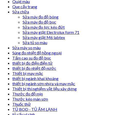
Quạt màu
Que cấy trang
Sửa chữa
Sửa máy đo độ bóng
Sửa máy đo độ bục
Sửa máy đo lực kéo đứt
Sửa máy giặt Electrolux form 71
Sửa máy giặt M6 labtex
Sửa tủ so màu
Sửa máy so màu
Súng đo nhiệt độ hồng ngoại
Tấm cao su đo độ bục
thiết bị đo điện điện tử
thiết bị đo nhiệt độ nước
Thiết bị may mặc
thiết bị ngành khai khoáng
thiết bị ngành sơn nhựa và may mặc
Thiết bị thí nghiệm vật liệu xây dựng
Thước đo độ mịn
Thước kéo màn sơn
Thuốc thử
TỦ BOD - TỦ ẤM LẠNH
tủ cấy vi sinh