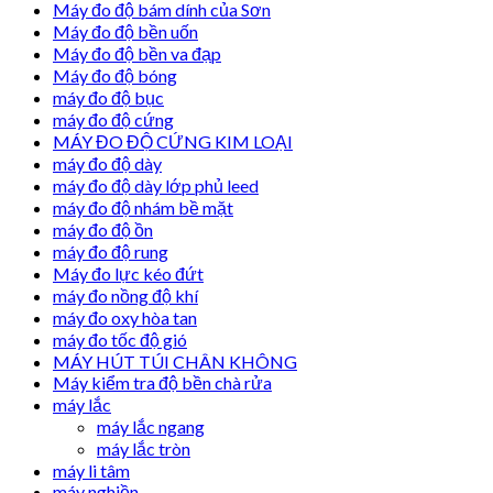
Máy đo độ bám dính của Sơn
Máy đo độ bền uốn
Máy đo độ bền va đạp
Máy đo độ bóng
máy đo độ bục
máy đo độ cứng
MÁY ĐO ĐỘ CỨNG KIM LOẠI
máy đo độ dày
máy đo độ dày lớp phủ leed
máy đo độ nhám bề mặt
máy đo độ ồn
máy đo độ rung
Máy đo lực kéo đứt
máy đo nồng độ khí
máy đo oxy hòa tan
máy đo tốc độ gió
MÁY HÚT TÚI CHÂN KHÔNG
Máy kiểm tra độ bền chà rửa
máy lắc
máy lắc ngang
máy lắc tròn
máy li tâm
máy nghiền