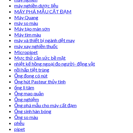
máy nghiền dược liệu
MÁY PHÁ MẪU CẤT ĐẠM
Máy Quang
máy so màu
Máy tạo màn sơn
Máy tìm màu
máy và thiết bị ngành dệt may
máy xay nghiền thuốc
Micropipet
Mực thử căn sức bề mặt
nhiệt kế hồng ngoại đo người- động vật
nồi hấp tiệt trùng
Ống đong có nút
Ống hút Pasteur thủy tinh
ống li tâm
Ống mao quản
Ống nghiệm
Ống phá mẫu cho máy cất đạm
Ống sinh hàn bóng
Ống so màu
phễu
pipet