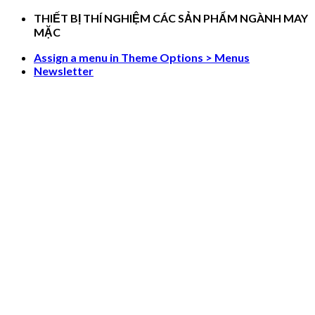
Skip
THIẾT BỊ THÍ NGHIỆM CÁC SẢN PHẨM NGÀNH MAY
to
MẶC
content
Assign a menu in Theme Options > Menus
Newsletter