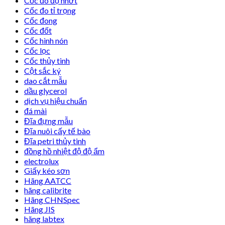
Cốc đo độ nhớt
Cốc đo tỉ trọng
Cốc đong
Cốc đốt
Cốc hình nón
Cốc lọc
Cốc thủy tinh
Cột sắc ký
dao cắt mẫu
dầu glycerol
dịch vụ hiệu chuẩn
đá mài
Đĩa đựng mẫu
Đĩa nuôi cấy tế bào
Đĩa petri thủy tinh
đồng hồ nhiệt độ độ ẩm
electrolux
Giấy kéo sơn
Hãng AATCC
hãng calibrite
Hãng CHNSpec
Hãng JIS
hãng labtex