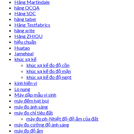
Hãng Martindale
hãng QCQA
Hãng SDC
hãng taber
Hãng Testfabrics
hãng xrite
Hãng ZHIQU
hiệu chuẩn
Huatao
Jameheal
khúc xạ kế
khúc xạ kế đo độ cồn
khúc xạ kế đo độ mặn
khúc xạ kế đo độ ngọt
kính hiển vi
Lò nung
Máy dập mẫu vi sinh
máy đếm hạt bụi
máy đo ánh sáng
máy đo chỉ tiêu đất
máy đo ph-Nhiệt độ-độ ẩm của đất
máy đo cường độ ánh sáng
máy đo độ ẩm