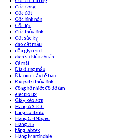
Cốc đo tỉ trọng
Cốc đong
Cốc đốt
Cốc hình nón
Cốc lọc
Cốc thủy tinh
Cột sắc ký
dao cắt mẫu
dầu glycerol
dịch vụ hiệu chuẩn
đá mài
Đĩa đựng mẫu
Đĩa nuôi cấy tế bào
Đĩa petri thủy tinh
đồng hồ nhiệt độ độ ẩm
electrolux
Giấy kéo sơn
Hãng AATCC
hãng calibrite
Hãng CHNSpec
Hãng JIS
hãng labtex
Hãng Martindale