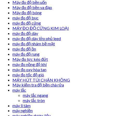
Máy đo độ bền uốn
Máy đo độ bền va đạp
Máy đo độ bóng
máy đo độ bục
máy đo độ cứng
MÁY ĐO ĐỘ CỨNG KIM LOẠI
máy đo độ dày
máy đo độ dày lớp phủ leed
máy đo độ nhám bề mặt
máy đo độ ồn
máy đo độ rung
Máy đo lực kéo đứt
máy đo nồng độ khí
máy đo oxy hòa tan
máy đo tốc độ gió
MÁY HÚT TÚI CHÂN KHÔNG
Máy kiểm tra độ bền chà rửa
máy lắc
máy lắc ngang
máy lắc tròn
máy li tâm
máy nghiền
máy nghiền dược liệu