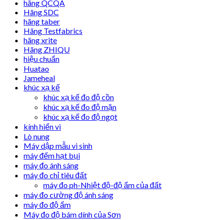
hãng QCQA
Hãng SDC
hãng taber
Hãng Testfabrics
hãng xrite
Hãng ZHIQU
hiệu chuẩn
Huatao
Jameheal
khúc xạ kế
khúc xạ kế đo độ cồn
khúc xạ kế đo độ mặn
khúc xạ kế đo độ ngọt
kính hiển vi
Lò nung
Máy dập mẫu vi sinh
máy đếm hạt bụi
máy đo ánh sáng
máy đo chỉ tiêu đất
máy đo ph-Nhiệt độ-độ ẩm của đất
máy đo cường độ ánh sáng
máy đo độ ẩm
Máy đo độ bám dính của Sơn