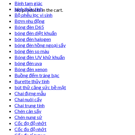
Bình tam giác
bình thủy tinh
No products in the cart.
Bộ phễu lọc vi sinh
Bơm nhu động
Bóng đèn D65
bóng đèn diệt khuẩn
bóng đèn halogen
bóng đèn hồng ngoại sấy
bóng đèn so màu
Bóng đèn UV khử khuẩn
bóng đèn uva
Bóng đèn xenon
Buồng đếm tráng bạc
Burette thủy tinh
bút thử căng sức bề mặt
Chai đựng mẫu
Chai nuôi cấy
Chai trung tính
Chén cân sấy
Chén nung sứ
Cốc đọ độ nhớt
Cốc đo độ nhớt