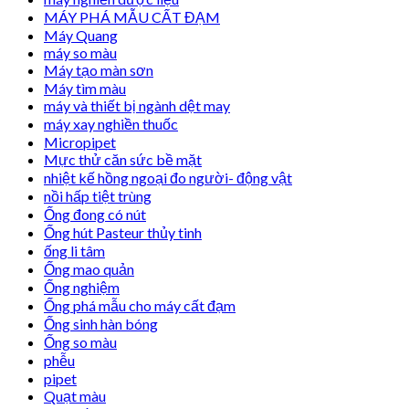
MÁY PHÁ MẪU CẤT ĐẠM
Máy Quang
máy so màu
Máy tạo màn sơn
Máy tìm màu
máy và thiết bị ngành dệt may
máy xay nghiền thuốc
Micropipet
Mực thử căn sức bề mặt
nhiệt kế hồng ngoại đo người- động vật
nồi hấp tiệt trùng
Ống đong có nút
Ống hút Pasteur thủy tinh
ống li tâm
Ống mao quản
Ống nghiệm
Ống phá mẫu cho máy cất đạm
Ống sinh hàn bóng
Ống so màu
phễu
pipet
Quạt màu