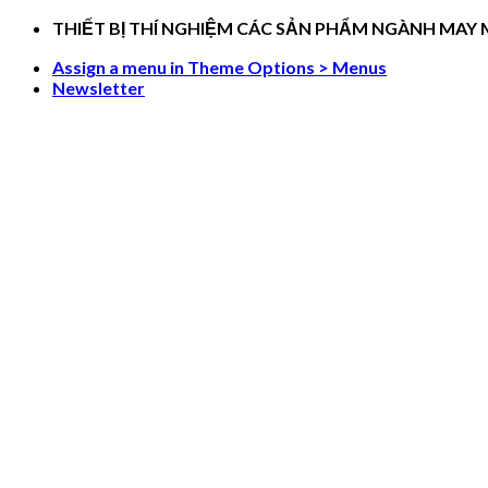
Skip
THIẾT BỊ THÍ NGHIỆM CÁC SẢN PHẨM NGÀNH MAY
to
Assign a menu in Theme Options > Menus
content
Newsletter