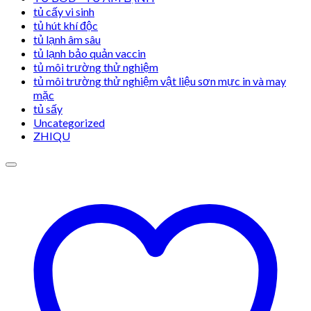
tủ cấy vi sinh
tủ hút khí độc
tủ lạnh âm sâu
tủ lạnh bảo quản vaccin
tủ môi trường thử nghiệm
tủ môi trường thử nghiệm vật liệu sơn mực in và may
mặc
tủ sấy
Uncategorized
ZHIQU