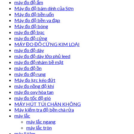
máy đo độ ẩm
Máy đo độ bám dính của Sơn
Máy đo độ bền uốn
Máy đo độ bền va đạp
Máy đo độ bóng
máy đo độ bục
máy đo độ cứng
MÁY ĐO ĐỘ CỨNG KIM LOẠI
máy đo độ dày
máy đo độ dày lớp phủ leed
máy đo độ nhám bề mặt
máy đo độ ồn
máy đo độ rung
Máy đo lực kéo đứt
máy đo nồng độ khí
máy đo oxy hòa tan
máy đo tốc độ gió
MÁY HÚT TÚI CHÂN KHÔNG
Máy kiểm tra độ bền chà rửa
máy lắc
máy lắc ngang
máy lắc tròn
máy li tâm