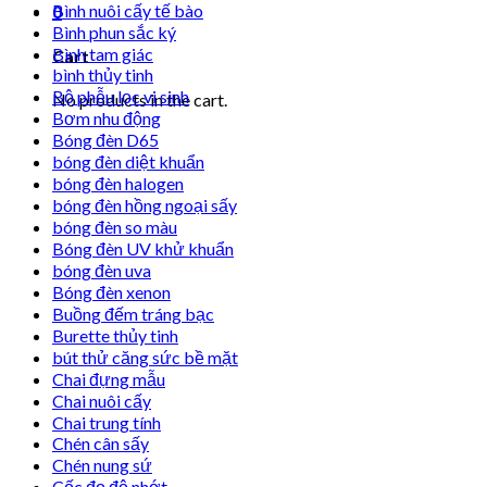
Bình nuôi cấy tế bào
0
Bình phun sắc ký
Bình tam giác
Cart
bình thủy tinh
Bộ phễu lọc vi sinh
No products in the cart.
Bơm nhu động
Bóng đèn D65
bóng đèn diệt khuẩn
bóng đèn halogen
bóng đèn hồng ngoại sấy
bóng đèn so màu
Bóng đèn UV khử khuẩn
bóng đèn uva
Bóng đèn xenon
Buồng đếm tráng bạc
Burette thủy tinh
bút thử căng sức bề mặt
Chai đựng mẫu
Chai nuôi cấy
Chai trung tính
Chén cân sấy
Chén nung sứ
Cốc đọ độ nhớt