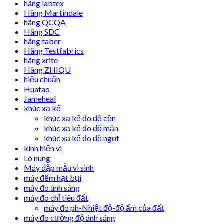
hãng labtex
Hãng Martindale
hãng QCQA
Hãng SDC
hãng taber
Hãng Testfabrics
hãng xrite
Hãng ZHIQU
hiệu chuẩn
Huatao
Jameheal
khúc xạ kế
khúc xạ kế đo độ cồn
khúc xạ kế đo độ mặn
khúc xạ kế đo độ ngọt
kính hiển vi
Lò nung
Máy dập mẫu vi sinh
máy đếm hạt bụi
máy đo ánh sáng
máy đo chỉ tiêu đất
máy đo ph-Nhiệt độ-độ ẩm của đất
máy đo cường độ ánh sáng