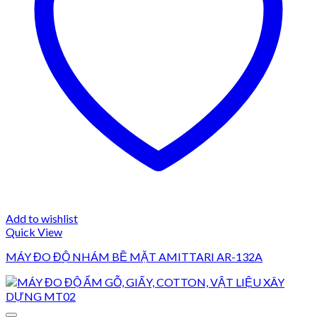
Add to wishlist
Quick View
MÁY ĐO ĐỘ NHÁM BỀ MẶT AMITTARI AR-132A