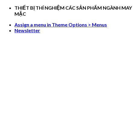
Skip
THIẾT BỊ THÍ NGHIỆM CÁC SẢN PHẨM NGÀNH MAY
to
MẶC
content
Assign a menu in Theme Options > Menus
Newsletter