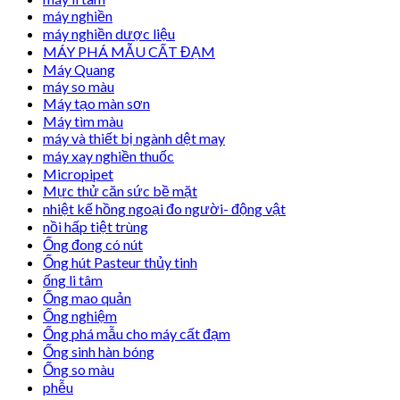
máy nghiền
máy nghiền dược liệu
MÁY PHÁ MẪU CẤT ĐẠM
Máy Quang
máy so màu
Máy tạo màn sơn
Máy tìm màu
máy và thiết bị ngành dệt may
máy xay nghiền thuốc
Micropipet
Mực thử căn sức bề mặt
nhiệt kế hồng ngoại đo người- động vật
nồi hấp tiệt trùng
Ống đong có nút
Ống hút Pasteur thủy tinh
ống li tâm
Ống mao quản
Ống nghiệm
Ống phá mẫu cho máy cất đạm
Ống sinh hàn bóng
Ống so màu
phễu