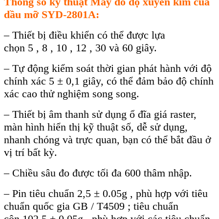
Thông số kỹ thuật
Máy đo đ
ộ xuy
ên kim c
ủa
dầu mỡ SYD-2801A
:
– Thiết bị điều khiển có thể được lựa
chọn 5 , 8 , 10 , 12 , 30 và 60 giây.
– Tự động kiểm soát thời gian phát hành với độ
chính xác 5 ± 0,1 giây, có thể đảm bảo độ chính
xác cao thử nghiệm song song.
– Thiết bị âm thanh sử dụng ổ đĩa giá raster,
màn hình hiển thị kỹ thuật số, dễ sử dụng,
nhanh chóng và trực quan, bạn có thể bắt đầu ở
vị trí bất kỳ.
– Chiều sâu đo được tối đa 600 thâm nhập.
– Pin tiêu chuẩn 2,5 ± 0.05g , phù hợp với tiêu
chuẩn quốc gia GB / T4509 ; tiêu chuẩn
côn 102,5 ± 0.05g , phù hợp với các tiêu chuẩn