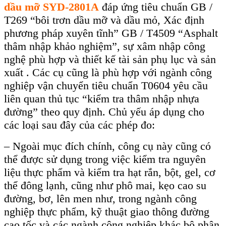
dầu mỡ SYD-2801A
đáp ứng tiêu chuẩn GB /
T269 “bôi trơn dầu mỡ và dầu mỏ, Xác định
phương pháp xuyên tĩnh” GB / T4509 “Asphalt
thâm nhập khảo nghiệm”, sự xâm nhập công
nghệ phù hợp và thiết kế tài sản phụ lục và sản
xuất . Các cụ cũng là phù hợp với ngành công
nghiệp vận chuyển tiêu chuẩn T0604 yêu cầu
liên quan thủ tục “kiểm tra thâm nhập nhựa
đường” theo quy định. Chủ yếu áp dụng cho
các loại sau đây của các phép đo:
– Ngoài mục đích chính, công cụ này cũng có
thể được sử dụng trong việc kiểm tra nguyên
liệu thực phẩm và kiểm tra hạt rắn, bột, gel, cơ
thể đông lạnh, cũng như phô mai, kẹo cao su
đường, bơ, lên men như, trong ngành công
nghiệp thực phẩm, kỹ thuật giao thông đường
cao tốc và các ngành công nghiệp khác bộ phận