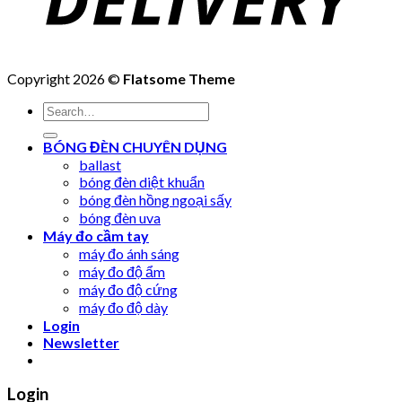
Copyright 2026 ©
Flatsome Theme
Search
for:
BÓNG ĐÈN CHUYÊN DỤNG
ballast
bóng đèn diệt khuẩn
bóng đèn hồng ngoại sấy
bóng đèn uva
Máy đo cầm tay
máy đo ánh sáng
máy đo độ ẩm
máy đo độ cứng
máy đo độ dày
Login
Newsletter
Login