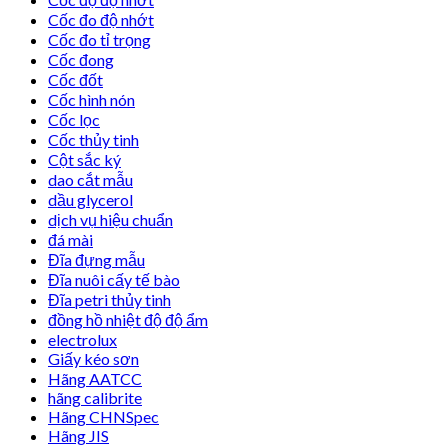
Cốc đo độ nhớt
Cốc đo tỉ trọng
Cốc đong
Cốc đốt
Cốc hình nón
Cốc lọc
Cốc thủy tinh
Cột sắc ký
dao cắt mẫu
dầu glycerol
dịch vụ hiệu chuẩn
đá mài
Đĩa đựng mẫu
Đĩa nuôi cấy tế bào
Đĩa petri thủy tinh
đồng hồ nhiệt độ độ ẩm
electrolux
Giấy kéo sơn
Hãng AATCC
hãng calibrite
Hãng CHNSpec
Hãng JIS