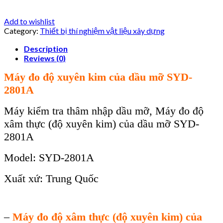
Add to wishlist
Category:
Thiết bị thí nghiệm vật liệu xây dựng
Description
Reviews (0)
Máy đo đ
ộ xuy
ên kim c
ủa dầu mỡ SYD-
2801A
Máy kiểm tra thâm nhập dầu mỡ
,
M
áy đo đ
ộ
x
âm th
ực (độ xuy
ên kim) c
ủa dầu mỡ SYD-
2801
A
Model: SYD-2801
A
Xuất xứ: Trung Quốc
–
Máy đo độ xâm thực (độ xuyên kim) của