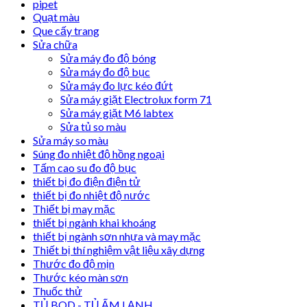
pipet
Quạt màu
Que cấy trang
Sửa chữa
Sửa máy đo độ bóng
Sửa máy đo độ bục
Sửa máy đo lực kéo đứt
Sửa máy giặt Electrolux form 71
Sửa máy giặt M6 labtex
Sửa tủ so màu
Sửa máy so màu
Súng đo nhiệt độ hồng ngoại
Tấm cao su đo độ bục
thiết bị đo điện điện tử
thiết bị đo nhiệt độ nước
Thiết bị may mặc
thiết bị ngành khai khoáng
thiết bị ngành sơn nhựa và may mặc
Thiết bị thí nghiệm vật liệu xây dựng
Thước đo độ mịn
Thước kéo màn sơn
Thuốc thử
TỦ BOD - TỦ ẤM LẠNH