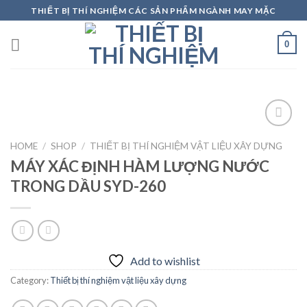
Skip
THIẾT BỊ THÍ NGHIỆM CÁC SẢN PHẨM NGÀNH MAY MẶC
to
content
0
HOME
/
SHOP
/
THIẾT BỊ THÍ NGHIỆM VẬT LIỆU XÂY DỰNG
MÁY XÁC ĐỊNH HÀM LƯỢNG NƯỚC
Add to
wishlist
TRONG DẦU SYD-260
Add to wishlist
Category:
Thiết bị thí nghiệm vật liệu xây dựng