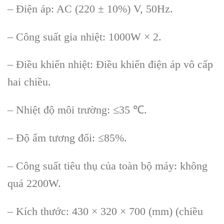
– Điện áp
: AC (220
± 10%) V, 50Hz.
– Công su
ất gia nhiệt: 1000W
× 2.
– Đi
ều khiển nhiệt: Điều khiển điện
áp vô c
ấp
hai chiều.
–
Nhiệt độ m
ôi trư
ờng: ≤35
℃
.
–
Độ ẩm tương đối: ≤85%.
–
Công suất ti
êu th
ụ của to
àn b
ộ m
áy: không
quá 2200W.
– Kích thư
ớc: 430
× 320 × 700 (mm) (chi
ều