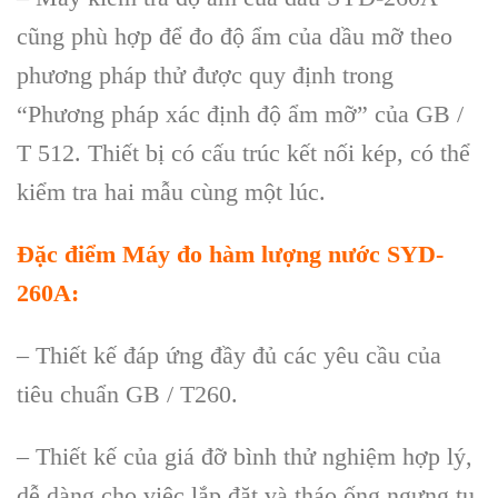
cũng ph
ù h
ợp để đo độ ẩm của dầu mỡ theo
phương ph
áp th
ử được quy định trong
“Phương ph
áp xác đ
ịnh độ ẩm mỡ” của GB /
T 512. Thiết bị c
ó c
ấu tr
úc k
ết nối k
ép, có th
ể
kiểm tra hai mẫu c
ùng m
ột l
úc.
Đ
ặc điểm
Máy đo hàm lượng nước SYD-
260A
:
–
Thiết kế đ
áp
ứng đầy đủ c
ác yêu c
ầu của
ti
êu chu
ẩn GB / T260.
–
Thiết kế của gi
á đ
ỡ b
ình th
ử nghiệm hợp l
ý,
d
ễ d
àng cho vi
ệc lắp đặt v
à tháo
ống ngưng tụ