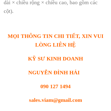
d
ài × chi
ều rộng
× chi
ều cao, bao gồm c
ác
c
ột).
MỌI THÔNG TIN CHI TIẾT, XIN VUI
LÒNG LIÊN HỆ
KỸ SƯ KINH DOANH
NGUYỄN ĐÌNH HẢI
090 127 1494
sales.viam@gmail.com