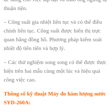
thuận tiện.
–
C
ông su
ất gia nhiệt li
ên t
ục v
à có th
ể điều
chỉnh li
ên t
ục. C
ông su
ất được hiển thị trực
quan bằng đồng hồ. Phương ph
áp ki
ểm so
át
nhi
ệt độ ti
ên ti
ến v
à h
ợp l
ý.
– Các th
ử nghiệm song song c
ó th
ể được thực
hiện tr
ên hai m
ẫu c
ùng m
ột l
úc và hi
ệu quả
c
ông vi
ệc cao.
Th
ông s
ố kỹ thuật
Máy đo hàm lượng nước
SYD-260A
: