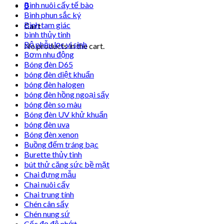
Bình nuôi cấy tế bào
0
Bình phun sắc ký
Bình tam giác
Cart
bình thủy tinh
Bộ phễu lọc vi sinh
No products in the cart.
Bơm nhu động
Bóng đèn D65
bóng đèn diệt khuẩn
bóng đèn halogen
bóng đèn hồng ngoại sấy
bóng đèn so màu
Bóng đèn UV khử khuẩn
bóng đèn uva
Bóng đèn xenon
Buồng đếm tráng bạc
Burette thủy tinh
bút thử căng sức bề mặt
Chai đựng mẫu
Chai nuôi cấy
Chai trung tính
Chén cân sấy
Chén nung sứ
Cốc đọ độ nhớt