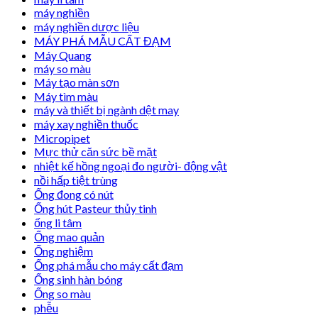
máy nghiền
máy nghiền dược liệu
MÁY PHÁ MẪU CẤT ĐẠM
Máy Quang
máy so màu
Máy tạo màn sơn
Máy tìm màu
máy và thiết bị ngành dệt may
máy xay nghiền thuốc
Micropipet
Mực thử căn sức bề mặt
nhiệt kế hồng ngoại đo người- động vật
nồi hấp tiệt trùng
Ống đong có nút
Ống hút Pasteur thủy tinh
ống li tâm
Ống mao quản
Ống nghiệm
Ống phá mẫu cho máy cất đạm
Ống sinh hàn bóng
Ống so màu
phễu