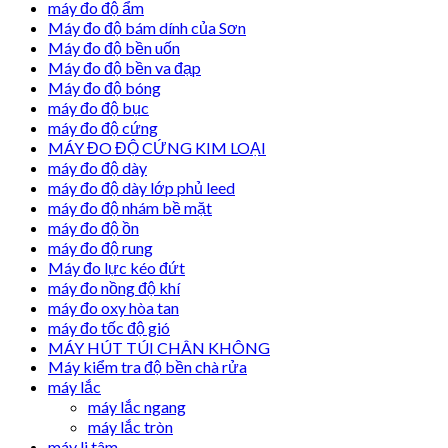
máy đo độ ẩm
Máy đo độ bám dính của Sơn
Máy đo độ bền uốn
Máy đo độ bền va đạp
Máy đo độ bóng
máy đo độ bục
máy đo độ cứng
MÁY ĐO ĐỘ CỨNG KIM LOẠI
máy đo độ dày
máy đo độ dày lớp phủ leed
máy đo độ nhám bề mặt
máy đo độ ồn
máy đo độ rung
Máy đo lực kéo đứt
máy đo nồng độ khí
máy đo oxy hòa tan
máy đo tốc độ gió
MÁY HÚT TÚI CHÂN KHÔNG
Máy kiểm tra độ bền chà rửa
máy lắc
máy lắc ngang
máy lắc tròn
máy li tâm