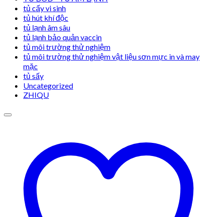
tủ cấy vi sinh
tủ hút khí độc
tủ lạnh âm sâu
tủ lạnh bảo quản vaccin
tủ môi trường thử nghiệm
tủ môi trường thử nghiệm vật liệu sơn mực in và may
mặc
tủ sấy
Uncategorized
ZHIQU