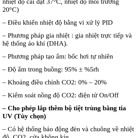
nhiệt độ cài đặt 37°C, nhiệt độ môi trường
20°C)
– Điều khiển nhiệt độ bằng vi xử lý PID
– Phương pháp gia nhiệt : gia nhiệt trực tiếp và
hệ thống áo khí (DHA).
– Phương pháp tạo ẩm: bốc hơi tự nhiên
– Độ ẩm trong buồng: 95% ± %5rh
– Khoảng điều chỉnh CO2: 0% – 20%
– Kiểm soát nồng độ CO2: điện tử On/Off
–
Cho ph
ép l
ắp th
êm b
ộ tiệt tr
ùng b
ằng tia
UV (
Tùy chọn
)
– Có hệ thống báo động đèn và chuông về nhiệt
độ, CO2, cửa không kín.