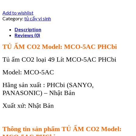
Add to wishlist
Category:
tủ cấy vi sinh
Description
Reviews (0)
TỦ ẤM
CO2
Model: MCO-5AC PHCbi
Tủ ấm CO2 loại 49 Lít MCO-5AC PHCbi
Model: MCO-5AC
Hãng sản xuất : PHCbi (SANYO,
PANASONIC) – Nhật Bản
Xuất xứ: Nhật Bản
Th
ông tin s
ản phẩm TỦ ẤM
CO2
Model: