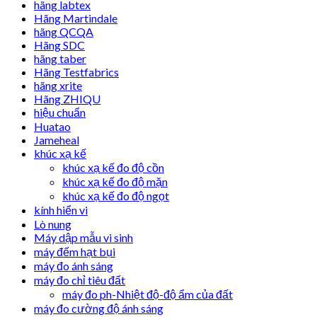
hãng labtex
Hãng Martindale
hãng QCQA
Hãng SDC
hãng taber
Hãng Testfabrics
hãng xrite
Hãng ZHIQU
hiệu chuẩn
Huatao
Jameheal
khúc xạ kế
khúc xạ kế đo độ cồn
khúc xạ kế đo độ mặn
khúc xạ kế đo độ ngọt
kính hiển vi
Lò nung
Máy dập mẫu vi sinh
máy đếm hạt bụi
máy đo ánh sáng
máy đo chỉ tiêu đất
máy đo ph-Nhiệt độ-độ ẩm của đất
máy đo cường độ ánh sáng