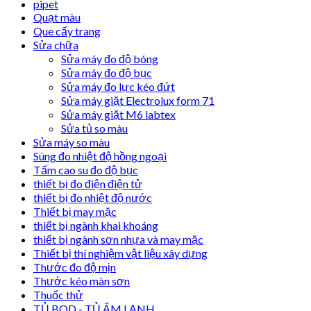
pipet
Quạt màu
Que cấy trang
Sửa chữa
Sửa máy đo độ bóng
Sửa máy đo độ bục
Sửa máy đo lực kéo đứt
Sửa máy giặt Electrolux form 71
Sửa máy giặt M6 labtex
Sửa tủ so màu
Sửa máy so màu
Súng đo nhiệt độ hồng ngoại
Tấm cao su đo độ bục
thiết bị đo điện điện tử
thiết bị đo nhiệt độ nước
Thiết bị may mặc
thiết bị ngành khai khoáng
thiết bị ngành sơn nhựa và may mặc
Thiết bị thí nghiệm vật liệu xây dựng
Thước đo độ mịn
Thước kéo màn sơn
Thuốc thử
TỦ BOD - TỦ ẤM LẠNH