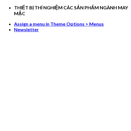
Skip
THIẾT BỊ THÍ NGHIỆM CÁC SẢN PHẨM NGÀNH MAY
to
MẶC
content
Assign a menu in Theme Options > Menus
Newsletter