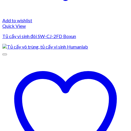
Add to wishlist
Quick View
Tủ cấy vi sinh đôi SW-CJ-2FD Boxun