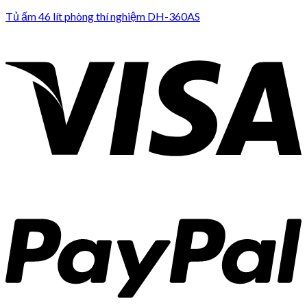
Tủ ấm 46 lít phòng thí nghiệm DH-360AS