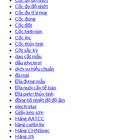
Cốc đo độ nhớt
Cốc đo tỉ trọng
Cốc đong
Cốc đốt
Cốc hình nón
Cốc lọc
Cốc thủy tinh
Cột sắc ký
dao cắt mẫu
dầu glycerol
dịch vụ hiệu chuẩn
đá mài
Đĩa đựng mẫu
Đĩa nuôi cấy tế bào
Đĩa petri thủy tinh
đồng hồ nhiệt độ độ ẩm
electrolux
Giấy kéo sơn
Hãng AATCC
hãng calibrite
Hãng CHNSpec
Hãng JIS