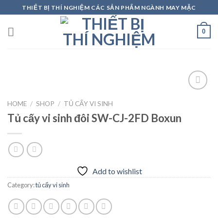
Skip
THIẾT BỊ THÍ NGHIỆM CÁC SẢN PHẨM NGÀNH MAY MẶC
to
content
0
HOME
/
SHOP
/
TỦ CẤY VI SINH
Tủ cấy vi sinh đôi SW-CJ-2FD Boxun
Add to
wishlist
Add to wishlist
Category:
tủ cấy vi sinh