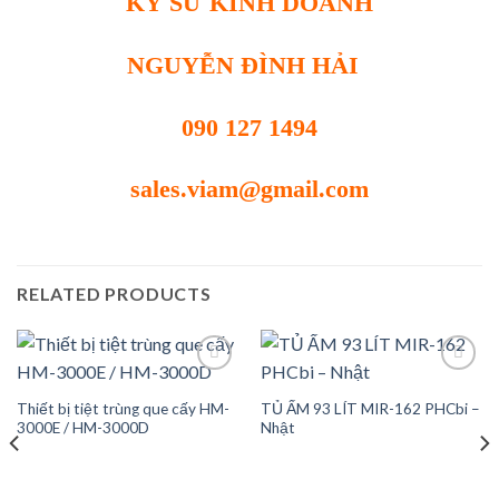
KỸ SƯ KINH DOANH
NGUYỄN ĐÌNH HẢI
090 127 1494
sales.viam@gmail.com
RELATED PRODUCTS
Thiết bị tiệt trùng que cấy HM-
TỦ ẤM 93 LÍT MIR-162 PHCbi –
Add to
Add to
3000E / HM-3000D
Nhật
wishlist
wishlist