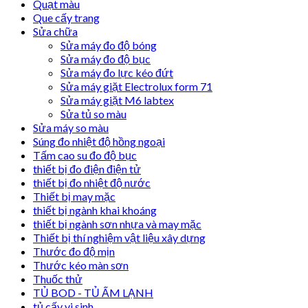
Quạt màu
Que cấy trang
Sửa chữa
Sửa máy đo độ bóng
Sửa máy đo độ bục
Sửa máy đo lực kéo đứt
Sửa máy giặt Electrolux form 71
Sửa máy giặt M6 labtex
Sửa tủ so màu
Sửa máy so màu
Súng đo nhiệt độ hồng ngoại
Tấm cao su đo độ bục
thiết bị đo điện điện tử
thiết bị đo nhiệt độ nước
Thiết bị may mặc
thiết bị ngành khai khoáng
thiết bị ngành sơn nhựa và may mặc
Thiết bị thí nghiệm vật liệu xây dựng
Thước đo độ mịn
Thước kéo màn sơn
Thuốc thử
TỦ BOD - TỦ ẤM LẠNH
tủ cấy vi sinh