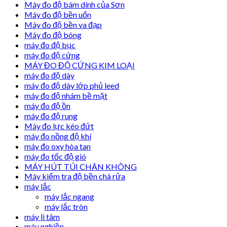
Máy đo độ bám dính của Sơn
Máy đo độ bền uốn
Máy đo độ bền va đạp
Máy đo độ bóng
máy đo độ bục
máy đo độ cứng
MÁY ĐO ĐỘ CỨNG KIM LOẠI
máy đo độ dày
máy đo độ dày lớp phủ leed
máy đo độ nhám bề mặt
máy đo độ ồn
máy đo độ rung
Máy đo lực kéo đứt
máy đo nồng độ khí
máy đo oxy hòa tan
máy đo tốc độ gió
MÁY HÚT TÚI CHÂN KHÔNG
Máy kiểm tra độ bền chà rửa
máy lắc
máy lắc ngang
máy lắc tròn
máy li tâm
máy nghiền