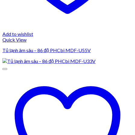
Add to wishlist
Quick View
Tủ lạnh âm sâu – 86 độ PHCbi MDF-U55V