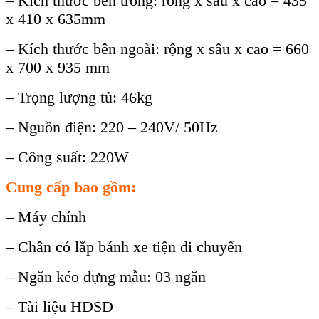
– Kích thư
ớc b
ên trong: rông x sâu x cao = 435
x 410 x 635mm
– Kích thư
ớc b
ên ngoài: r
ộng x s
âu x cao = 660
x 700 x 935 mm
– Tr
ọng lượng tủ: 46kg
– Nguồn điện: 220 – 240V/ 50Hz
– C
ông su
ất: 220W
Cung cấp bao gồm:
– M
áy chính
– Chân có l
ắp b
ánh xe ti
ện di chuyển
– Ngăn k
éo đ
ựng mẫu: 03 ngăn
– T
ài li
ệu HDSD