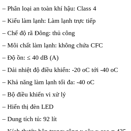
– Phân lo
ại an to
àn khí h
ậu: Class 4
– Kiểu l
àm l
ạnh: L
àm l
ạnh trực tiếp
– Chế độ r
ã Đông: th
ủ c
ông
– Môi ch
ất l
àm l
ạnh: kh
ông ch
ứa CFC
– Độ ồn: ≤ 40 dB (A)
– Dải nhiệt độ điều khiển: -20
oC tới -40
oC
– Khả năng l
àm l
ạnh tối đa: -40
oC
– Bộ điều khiển vi xử l
ý
– Hi
ển thị đ
èn LED
– Dung tích t
ủ: 92 l
ít