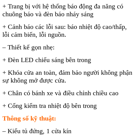
+ Trang b
ị với hệ thống b
áo đ
ộng đa năng c
ó
chuông báo và đèn báo nháy sáng
+ C
ảnh b
áo các l
ỗi sau: b
áo nhi
ệt độ cao/thấp,
lỗi cảm biến, lỗi nguồn.
– Thiết kế gọn nhẹ:
+ Đ
èn LED chi
ếu s
áng bên trong
+ Khóa c
ửa an to
àn, đ
ảm bảo người kh
ông ph
ận
sự kh
ông m
ở được cửa.
+ Ch
ân có bánh xe và đi
ều chỉnh chiều cao
+ Cổng kiểm tra nhiệt độ b
ên trong
Thông s
ố kỹ thuật:
– Kiểu tủ đứng, 1 cửa k
ín