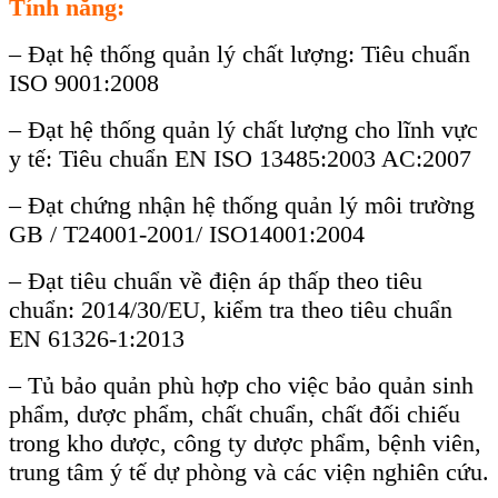
Tính năng:
– Đ
ạt hệ thống quản l
ý ch
ất lượng: Ti
êu chu
ẩn
ISO 9001:2008
– Đạt hệ thống quản l
ý ch
ất lượng cho lĩnh vực
y tế: Ti
êu chu
ẩn EN ISO 13485:2003 AC:2007
– Đạt chứng nhận hệ thống quản l
ý môi trư
ờng
GB / T24001-2001/ ISO14001:2004
– Đạt ti
êu chu
ẩn về điện
áp th
ấp theo ti
êu
chu
ẩn: 2014/30/EU, kiểm tra theo ti
êu chu
ẩn
EN 61326-1:2013
– Tủ bảo quản ph
ù h
ợp cho việc bảo quản sinh
phẩm, dược phẩm, chất chuẩn, chất đối chiếu
trong kho dược, c
ông ty dư
ợc phẩm, bệnh vi
ên,
trung tâm ý t
ế dự ph
òng và các vi
ện nghi
ên c
ứu.