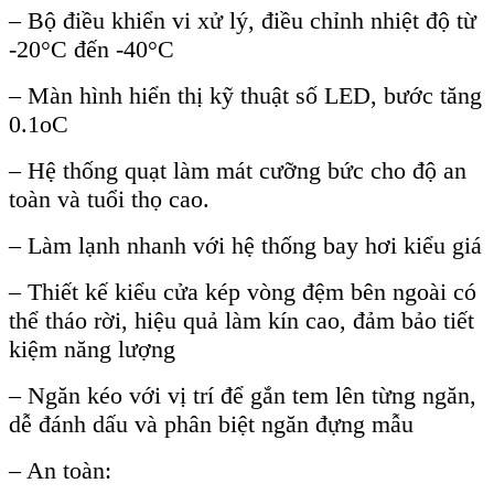
– Bộ điều khiển vi xử l
ý, đi
ều chỉnh nhiệt độ từ
-20
°C đ
ến -40
°C
– Màn hình hi
ển thị kỹ thuật số LED, bước tăng
0.1oC
– Hệ thống quạt l
àm mát cư
ỡng bức cho độ an
to
àn và tu
ổi thọ cao.
– L
àm l
ạnh nhanh với hệ thống bay hơi kiểu gi
á
– Thi
ết kế kiểu cửa k
ép vòng đ
ệm b
ên ngoài có
th
ể th
áo r
ời, hiệu quả l
àm kín cao, đ
ảm bảo tiết
kiệm năng lượng
– Ngăn k
éo v
ới vị tr
í đ
ể gắn tem l
ên t
ừng ngăn,
dễ đ
ánh d
ấu v
à phân bi
ệt ngăn đựng mẫu
– An to
àn: