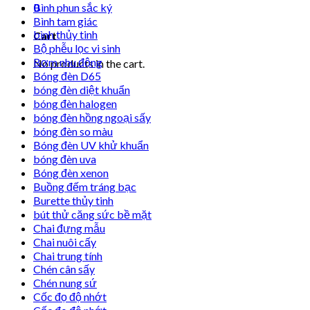
0
Bình phun sắc ký
Bình tam giác
bình thủy tinh
Cart
Bộ phễu lọc vi sinh
Bơm nhu động
No products in the cart.
Bóng đèn D65
bóng đèn diệt khuẩn
bóng đèn halogen
bóng đèn hồng ngoại sấy
bóng đèn so màu
Bóng đèn UV khử khuẩn
bóng đèn uva
Bóng đèn xenon
Buồng đếm tráng bạc
Burette thủy tinh
bút thử căng sức bề mặt
Chai đựng mẫu
Chai nuôi cấy
Chai trung tính
Chén cân sấy
Chén nung sứ
Cốc đọ độ nhớt