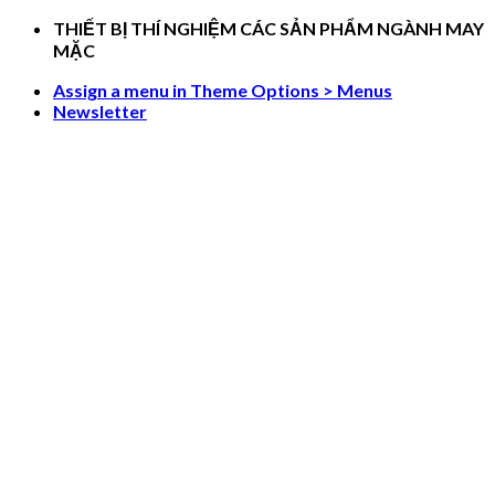
Skip
THIẾT BỊ THÍ NGHIỆM CÁC SẢN PHẨM NGÀNH MAY
to
MẶC
content
Assign a menu in Theme Options > Menus
Newsletter