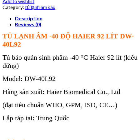
Add to wishlist
Category:
tủ lạnh âm sâu
Description
Reviews (0)
TỦ LẠNH ÂM -40 ĐỘ HAIER 92 LÍT
DW-
40L92
T
ủ bảo quản sinh phẩm -40
°C
Haier 92 l
ít (ki
ểu
đứng)
Model: DW-40L92
H
ãng s
ản xuất: Haier Biomedical Co., Ltd
(đạt ti
êu chu
ẩn WHO, GPM, ISO, CE…)
Lắp r
áp t
ại: Trung Quốc