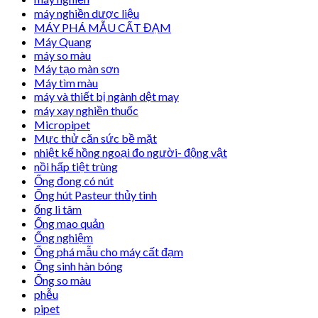
máy nghiền dược liệu
MÁY PHÁ MẪU CẤT ĐẠM
Máy Quang
máy so màu
Máy tạo màn sơn
Máy tìm màu
máy và thiết bị ngành dệt may
máy xay nghiền thuốc
Micropipet
Mực thử căn sức bề mặt
nhiệt kế hồng ngoại đo người- động vật
nồi hấp tiệt trùng
Ống đong có nút
Ống hút Pasteur thủy tinh
ống li tâm
Ống mao quản
Ống nghiệm
Ống phá mẫu cho máy cất đạm
Ống sinh hàn bóng
Ống so màu
phễu
pipet