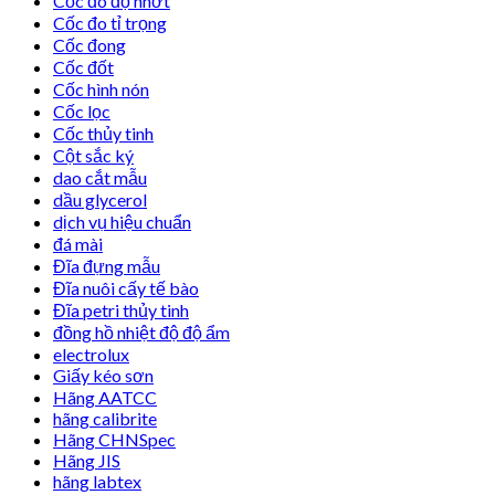
Cốc đo độ nhớt
Cốc đo tỉ trọng
Cốc đong
Cốc đốt
Cốc hình nón
Cốc lọc
Cốc thủy tinh
Cột sắc ký
dao cắt mẫu
dầu glycerol
dịch vụ hiệu chuẩn
đá mài
Đĩa đựng mẫu
Đĩa nuôi cấy tế bào
Đĩa petri thủy tinh
đồng hồ nhiệt độ độ ẩm
electrolux
Giấy kéo sơn
Hãng AATCC
hãng calibrite
Hãng CHNSpec
Hãng JIS
hãng labtex