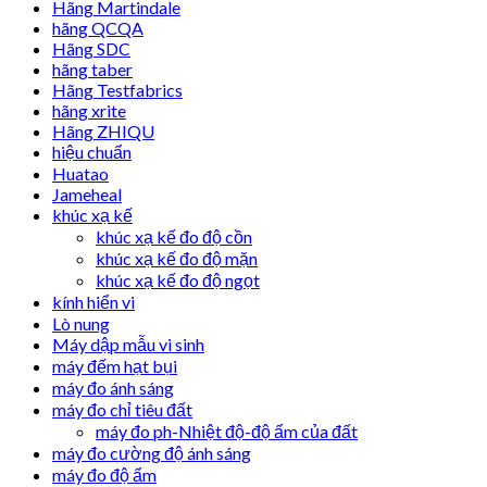
Hãng Martindale
hãng QCQA
Hãng SDC
hãng taber
Hãng Testfabrics
hãng xrite
Hãng ZHIQU
hiệu chuẩn
Huatao
Jameheal
khúc xạ kế
khúc xạ kế đo độ cồn
khúc xạ kế đo độ mặn
khúc xạ kế đo độ ngọt
kính hiển vi
Lò nung
Máy dập mẫu vi sinh
máy đếm hạt bụi
máy đo ánh sáng
máy đo chỉ tiêu đất
máy đo ph-Nhiệt độ-độ ẩm của đất
máy đo cường độ ánh sáng
máy đo độ ẩm