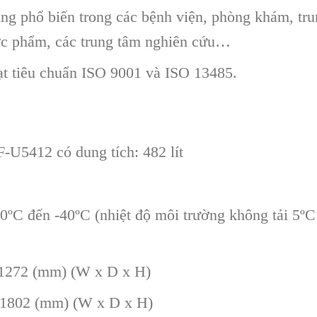
ng phổ biến trong các bệnh viện, phòng khám, tru
ợc phẩm, các trung tâm nghiên cứu…
 tiêu chuẩn ISO 9001 và ISO 13485.
U5412 có dung tích: 482 lít
20ºC đến -40ºC (nhiệt độ môi trường không tải 5ºC
x 1272 (mm) (W x D x H)
x 1802 (mm) (W x D x H)