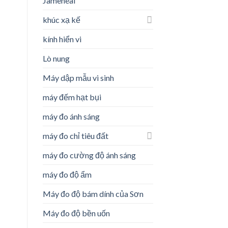
Jameheal
khúc xạ kế
o
kính hiển vi
st
Lò nung
Máy dập mẫu vi sinh
máy đếm hạt bụi
máy đo ánh sáng
máy đo chỉ tiêu đất
máy đo cường độ ánh sáng
máy đo độ ẩm
Máy đo độ bám dính của Sơn
Máy đo độ bền uốn