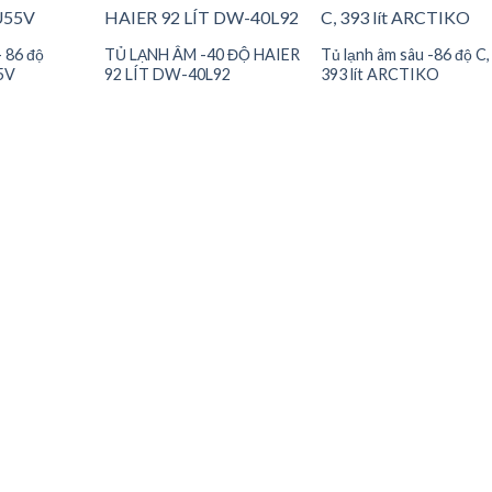
– 86 độ
TỦ LẠNH ÂM -40 ĐỘ HAIER
Tủ lạnh âm sâu -86 độ C,
5V
92 LÍT DW-40L92
393 lít ARCTIKO
Add to
Add to
Add t
wishlist
wishlist
wishli