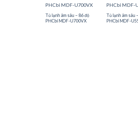
Tủ lạnh âm sâu – 86 độ
Tủ lạnh âm sâu 
PHCbi MDF-U700VX
PHCbi MDF-U5
Add to
Add to
 âm -30ºC PHCbi –
wishlist
wishlist
 MDF-MU339-PE