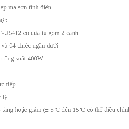
hép mạ sơn tĩnh điện
hợp
F-U5412 có cửa tủ gồm 2 cánh
 và 04 chiếc ngăn dưới
n công suất 400W
c tiếp
 lý
 tăng hoặc giảm (± 5ºC đến 15ºC có thể điều chỉn