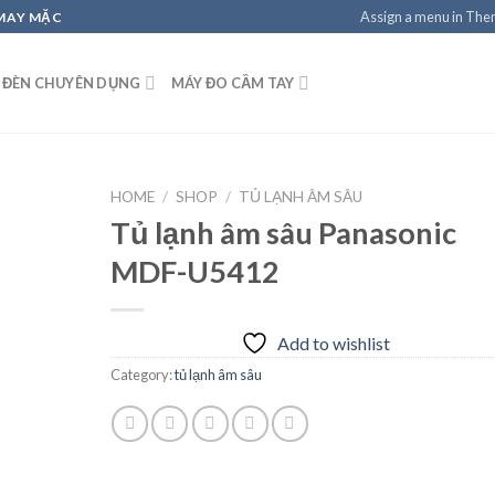
Assign a menu in Th
 MAY MẶC
 ĐÈN CHUYÊN DỤNG
MÁY ĐO CẦM TAY
HOME
/
SHOP
/
TỦ LẠNH ÂM SÂU
Tủ lạnh âm sâu Panasonic
MDF-U5412
Add to
wishlist
Add to wishlist
Category:
tủ lạnh âm sâu