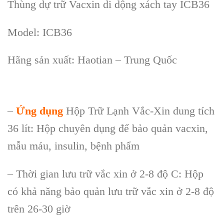
Thùng dự trữ Vacxin di dộng xách tay ICB36
Model: ICB36
Hãng sản xuất: Haotian
– Trung Quốc
–
Ứng dụng
Hộp Trữ Lạnh Vắc-Xin dung t
ích
36 lít: H
ộp chuy
ên d
ụng để bảo quản vacxin,
mẫu m
áu, insulin, b
ệnh
phẩm
– Thời gian lưu trữ vắc xin ở 2-8 độ C: Hộp
c
ó kh
ả năng bảo quản lưu trữ vắc xin ở 2-8 độ
tr
ên 26-30 gi
ờ