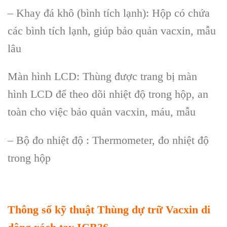
– Khay đ
á khô (bình tích l
ạnh): Hộp c
ó ch
ứa
c
ác bình tích l
ạnh, gi
úp b
ảo quản vacxin, mẫu
l
âu
Màn hình LCD: Thùng đư
ợc trang bị m
àn
hình LCD đ
ể theo d
õi nhi
ệt độ trong hộp, an
to
àn cho vi
ệc bảo quản vacxin,
m
áu, m
ẫu
– Bộ đo nhiệt độ : Thermometer, đo nhiệt độ
trong hộp
Thông số kỹ thuật
Thùng dự trữ Vacxin di