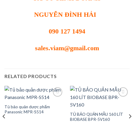
NGUYỄN ĐÌNH HẢI
090 127 1494
sales.viam@gmail.com
RELATED PRODUCTS
Tủ bảo quản dược phẩm
Add to
Add to
Panasonic MPR-S514
TỦ BẢO QUẢN MẪU 160 LÍT
wishlist
wishlist
BIOBASE BPR-5V160