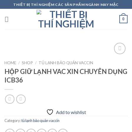
Skip
THIẾT BỊ THÍ NGHIỆM CÁC SẢN PHẨM NGÀNH MAY MẶC
to
content
0
HOME
/
SHOP
/
TỦ LẠNH BẢO QUẢN VACCIN
HỘP GIỮ LẠNH VAC XIN CHUYÊN DỤNG
Add to
wishlist
ICB36
Add to wishlist
Category:
tủ lạnh bảo quản vaccin