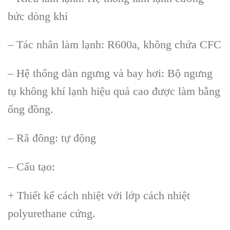
bức d
òng khí
– Tác nhân làm l
ạnh: R600a, kh
ông ch
ứa CFC
– Hệ thống d
àn ngưng và bay hơi: B
ộ ngưng
tụ kh
ông khí l
ạnh hiệu quả cao được l
àm b
ằng
ống đồng.
– R
ã đông: t
ự động
– Cấu tạo:
+ Thiết kế c
ách nhi
ệt với lớp c
ách nhi
ệt
polyurethane cứng.