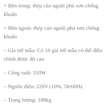
+ B
ên trong: thép cán ngu
ội phủ sơn chống
khuẩn
+ B
ên ngoài: thép cán ngu
ội phủ sơn chống
khuẩn
– G
ía tr
ữ mẫu: C
ó 10 giá tr
ữ mẫu c
ó th
ể điều
chỉnh được độ cao
– C
ông su
ất: 310W
– Nguồn điện: 220V
±10%, 50/60Hz
– Tr
ọng lượng: 188kg