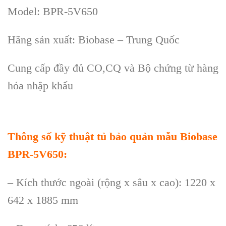
Model: BPR-5V650
H
ãng s
ản xuất: Biobase
–
Trung Quốc
Cung cấp đầy đủ CO,CQ v
à B
ộ chứng từ h
àng
hóa nh
ập khẩu
Thông s
ố kỹ thuật
tủ bảo quản mẫu Biobase
BPR-5V650
:
– K
ích thư
ớc ngo
ài (r
ộng x s
âu x cao): 1220 x
642 x 1885 mm