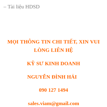
– T
ài li
ệu HDSD
MỌI THÔNG TIN CHI TIẾT, XIN VUI
LÒNG LIÊN HỆ
KỸ SƯ KINH DOANH
NGUYỄN ĐÌNH HẢI
090 127 1494
sales.viam@gmail.com