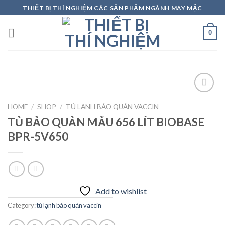
Skip
THIẾT BỊ THÍ NGHIỆM CÁC SẢN PHẨM NGÀNH MAY MẶC
to
content
0
HOME
/
SHOP
/
TỦ LẠNH BẢO QUẢN VACCIN
TỦ BẢO QUẢN MẪU 656 LÍT BIOBASE
Add to
wishlist
BPR-5V650
Add to wishlist
Category:
tủ lạnh bảo quản vaccin