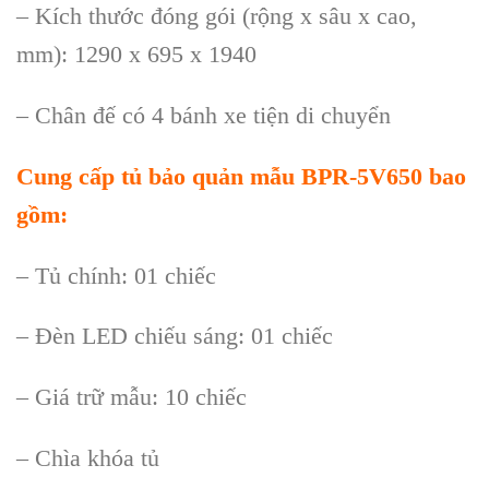
– K
ích thư
ớc đ
óng gói (r
ộng x s
âu x cao,
mm): 1290 x 695 x 1940
– Chân đ
ế c
ó 4 bánh xe ti
ện di chuyển
Cung cấp
tủ bảo quản mẫu BPR-5V650
bao
gồm:
– Tủ ch
ính: 01 chi
ếc
– Đ
èn LED chi
ếu s
áng: 01 chi
ếc
– Gi
á tr
ữ mẫu: 10 chiếc
– Ch
ìa khóa t
ủ