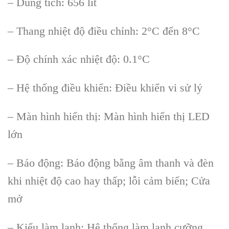
– Dung tích: 656 lít
– Thang nhi
ệt độ điều chỉnh: 2
°C đ
ến 8
°C
– Đ
ộ ch
ính xác nhi
ệt độ: 0.1
°C
– H
ệ thống điều khiển: Điều khiển vi sử l
ý
– Màn hình hi
ển thị: M
àn hình hi
ển thị LED
lớn
– B
áo đ
ộng: B
áo đ
ộng bằng
âm thanh và đèn
khi nhi
ệt độ cao hay thấp; lỗi cảm biến; Cửa
mở
– Kiểu l
àm l
ạnh: Hệ thống l
àm l
ạnh cưỡng