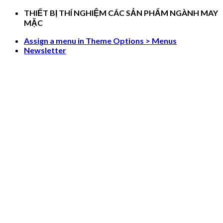
Skip
THIẾT BỊ THÍ NGHIỆM CÁC SẢN PHẨM NGÀNH MAY
to
MẶC
content
Assign a menu in Theme Options > Menus
Newsletter