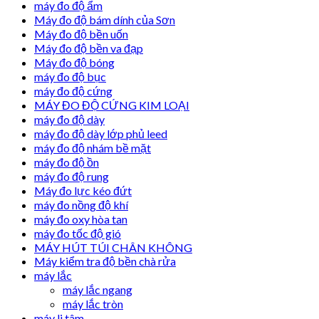
máy đo độ ẩm
Máy đo độ bám dính của Sơn
Máy đo độ bền uốn
Máy đo độ bền va đạp
Máy đo độ bóng
máy đo độ bục
máy đo độ cứng
MÁY ĐO ĐỘ CỨNG KIM LOẠI
máy đo độ dày
máy đo độ dày lớp phủ leed
máy đo độ nhám bề mặt
máy đo độ ồn
máy đo độ rung
Máy đo lực kéo đứt
máy đo nồng độ khí
máy đo oxy hòa tan
máy đo tốc độ gió
MÁY HÚT TÚI CHÂN KHÔNG
Máy kiểm tra độ bền chà rửa
máy lắc
máy lắc ngang
máy lắc tròn
máy li tâm