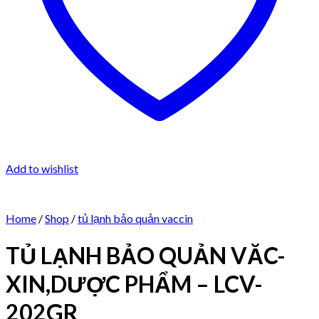
Add to wishlist
Home
/
Shop
/
tủ lạnh bảo quản vaccin
TỦ LẠNH BẢO QUẢN VĂC-
XIN,DƯỢC PHẨM – LCV-
202GR