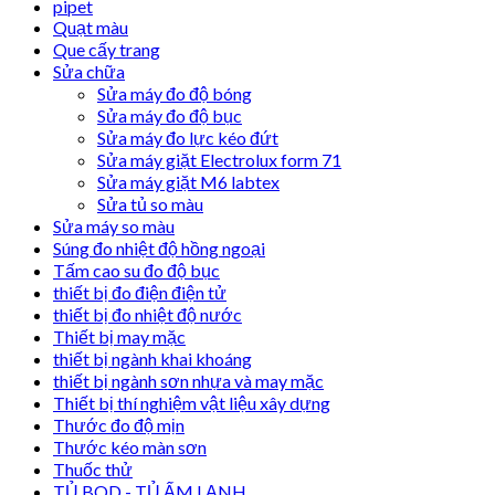
pipet
Quạt màu
Que cấy trang
Sửa chữa
Sửa máy đo độ bóng
Sửa máy đo độ bục
Sửa máy đo lực kéo đứt
Sửa máy giặt Electrolux form 71
Sửa máy giặt M6 labtex
Sửa tủ so màu
Sửa máy so màu
Súng đo nhiệt độ hồng ngoại
Tấm cao su đo độ bục
thiết bị đo điện điện tử
thiết bị đo nhiệt độ nước
Thiết bị may mặc
thiết bị ngành khai khoáng
thiết bị ngành sơn nhựa và may mặc
Thiết bị thí nghiệm vật liệu xây dựng
Thước đo độ mịn
Thước kéo màn sơn
Thuốc thử
TỦ BOD - TỦ ẤM LẠNH