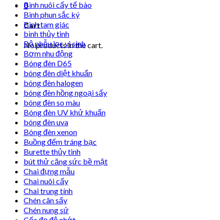
Bình nuôi cấy tế bào
0
Bình phun sắc ký
Bình tam giác
Cart
bình thủy tinh
Bộ phễu lọc vi sinh
No products in the cart.
Bơm nhu động
Bóng đèn D65
bóng đèn diệt khuẩn
bóng đèn halogen
bóng đèn hồng ngoại sấy
bóng đèn so màu
Bóng đèn UV khử khuẩn
bóng đèn uva
Bóng đèn xenon
Buồng đếm tráng bạc
Burette thủy tinh
bút thử căng sức bề mặt
Chai đựng mẫu
Chai nuôi cấy
Chai trung tính
Chén cân sấy
Chén nung sứ
Cốc đọ độ nhớt