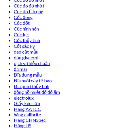
Cốc đo độ nhớt
Cốc đo tỉ trọng
Cốc đong
Cốc đốt
Cốc hình nón
Cốc lọc
Cốc thủy tinh
Cột sắc ký
dao cắt mẫu
dầu glycerol
dịch vụ hiệu chuẩn
đá mài
Đĩa đựng mẫu
Đĩa nuôi cấy tế bào
Đĩa petri thủy tinh
đồng hồ nhiệt độ độ ẩm
electrolux
Giấy kéo sơn
Hãng AATCC
hãng calibrite
Hãng CHNSpec
Hãng JIS