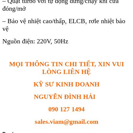
– Quạt turbo với tự động dừng/chạy khi cửa
đóng/mở
– Bảo vệ nhiệt cao/thấp, ELCB, rơle nhiệt bảo
vệ
Nguồn điện: 220V, 50Hz
MỌI THÔNG TIN CHI TIẾT, XIN VUI
LÒNG LIÊN HỆ
KỸ SƯ KINH DOANH
NGUYỄN ĐÌNH HẢI
090 127 1494
sales.viam@gmail.com