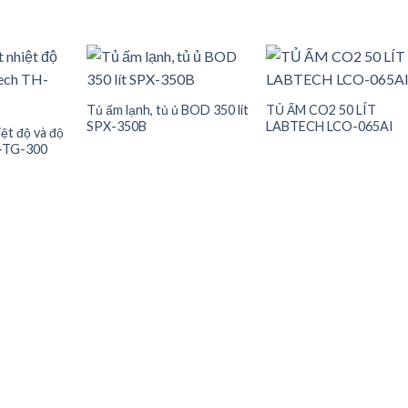
Tủ ấm lạnh, tủ ủ BOD 350 lít
TỦ ẤM CO2 50 LÍT
SPX-350B
LABTECH LCO-065AI
Add to
Add to
Add t
ệt độ và độ
wishlist
wishlist
wishli
H-TG-300