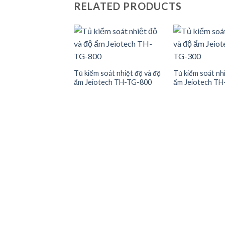
RELATED PRODUCTS
Add to
Add to
Tủ kiểm soát nhiệt độ và độ
Tủ kiểm soát nhi
wishlist
wishlist
ẩm Jeiotech TH-TG-800
ẩm Jeiotech T
KHÍ HẬU MLR-352H-
i – Nhật