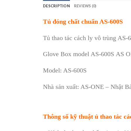
DESCRIPTION
REVIEWS (0)
T
ủ đ
óng ch
ất chuẩn AS-600S
T
ủ thao t
ác cách ly vô trùng AS-
Glove Box model AS-600S
AS 
Model
: AS-600S
Nhà s
ản xuất: AS-ONE – Nhật B
Thông s
ố kỹ thuật ủ thao t
ác cá