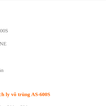
600S
ONE
ản
ch ly vô trùng AS-600S