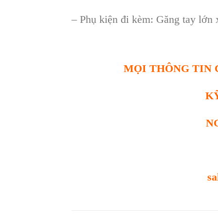
–
Phụ kiện đi k
èm: Găng tay l
ớn 
MỌI THÔNG TIN C
K
N
sa