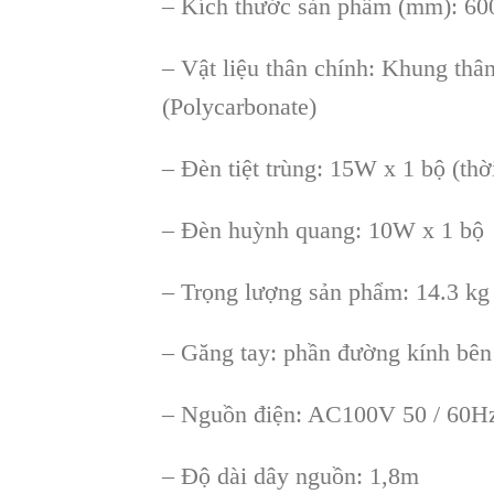
– Kích thư
ớc sản phẩm (mm): 60
–
Vật liệu th
ân chính: Khung thâ
(Polycarbonate)
–
Đ
èn ti
ệt tr
ùng: 15W x 1 b
ộ (thờ
–
Đ
èn hu
ỳnh quang: 10W x 1 bộ
–
Trọng lượng sản phẩm: 14.3 kg
–
Găng tay: phần đường k
ính bên
–
Nguồn điện: AC100V 50 / 60H
–
Độ d
ài dây ngu
ồn: 1,8m