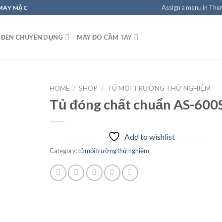
Assign a menu in Th
 MAY MẶC
 ĐÈN CHUYÊN DỤNG
MÁY ĐO CẦM TAY
HOME
/
SHOP
/
TỦ MÔI TRƯỜNG THỬ NGHIỆM
Tủ đóng chất chuẩn AS-600
Add to
Add to wishlist
wishlist
Category:
tủ môi trường thử nghiệm