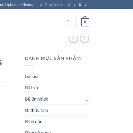
eme Options > Menus
Newsletter
0
DANH MỤC SẢN PHẨM
S
ballast
Bát sứ
bể ổn nhiệt
Bi thủy tinh
Bình cầu
Bình cô quay