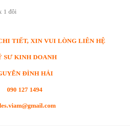
x 1 đ
ôi
HI TIẾT, XIN VUI LÒNG LIÊN HỆ
Ỹ SƯ KINH DOANH
GUYỄN ĐÌNH HẢI
090 127 1494
les.viam@gmail.com