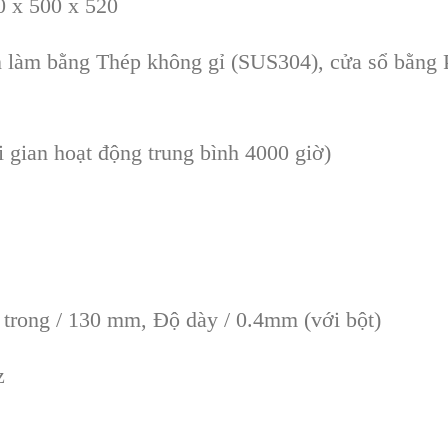
0 x 500 x 520
n làm b
ằng Th
ép không g
ỉ (SUS304), cửa sổ bằng
i gian hoạt động trung b
ình 4000 gi
ờ)
 trong / 130 mm, Đ
ộ d
ày / 0.4mm (v
ới bột)
z