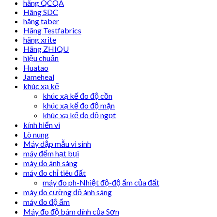
hãng QCQA
Hãng SDC
hãng taber
Hãng Testfabrics
hãng xrite
Hãng ZHIQU
hiệu chuẩn
Huatao
Jameheal
khúc xạ kế
khúc xạ kế đo độ cồn
khúc xạ kế đo độ mặn
khúc xạ kế đo độ ngọt
kính hiển vi
Lò nung
Máy dập mẫu vi sinh
máy đếm hạt bụi
máy đo ánh sáng
máy đo chỉ tiêu đất
máy đo ph-Nhiệt độ-độ ẩm của đất
máy đo cường độ ánh sáng
máy đo độ ẩm
Máy đo độ bám dính của Sơn