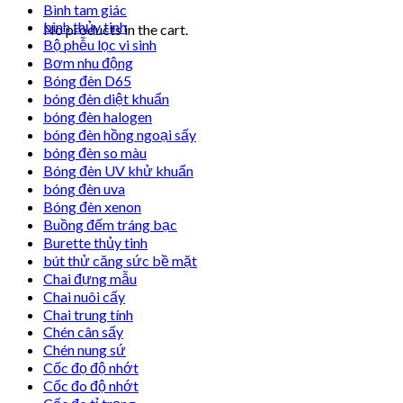
Bình tam giác
bình thủy tinh
No products in the cart.
Bộ phễu lọc vi sinh
Bơm nhu động
Bóng đèn D65
bóng đèn diệt khuẩn
bóng đèn halogen
bóng đèn hồng ngoại sấy
bóng đèn so màu
Bóng đèn UV khử khuẩn
bóng đèn uva
Bóng đèn xenon
Buồng đếm tráng bạc
Burette thủy tinh
bút thử căng sức bề mặt
Chai đựng mẫu
Chai nuôi cấy
Chai trung tính
Chén cân sấy
Chén nung sứ
Cốc đọ độ nhớt
Cốc đo độ nhớt