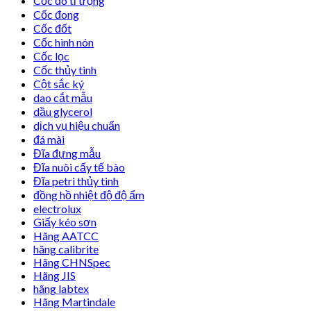
Cốc đo tỉ trọng
Cốc đong
Cốc đốt
Cốc hình nón
Cốc lọc
Cốc thủy tinh
Cột sắc ký
dao cắt mẫu
dầu glycerol
dịch vụ hiệu chuẩn
đá mài
Đĩa đựng mẫu
Đĩa nuôi cấy tế bào
Đĩa petri thủy tinh
đồng hồ nhiệt độ độ ẩm
electrolux
Giấy kéo sơn
Hãng AATCC
hãng calibrite
Hãng CHNSpec
Hãng JIS
hãng labtex
Hãng Martindale