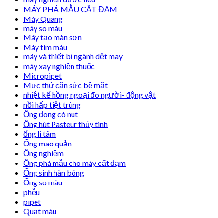
MÁY PHÁ MẪU CẤT ĐẠM
Máy Quang
máy so màu
Máy tạo màn sơn
Máy tìm màu
máy và thiết bị ngành dệt may
máy xay nghiền thuốc
Micropipet
Mực thử căn sức bề mặt
nhiệt kế hồng ngoại đo người- động vật
nồi hấp tiệt trùng
Ống đong có nút
Ống hút Pasteur thủy tinh
ống li tâm
Ống mao quản
Ống nghiệm
Ống phá mẫu cho máy cất đạm
Ống sinh hàn bóng
Ống so màu
phễu
pipet
Quạt màu