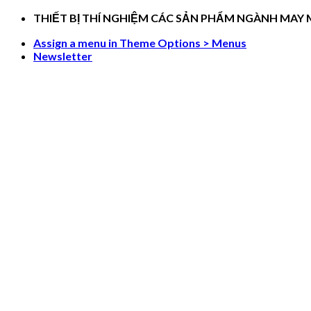
Skip
THIẾT BỊ THÍ NGHIỆM CÁC SẢN PHẨM NGÀNH MAY
to
Assign a menu in Theme Options > Menus
content
Newsletter