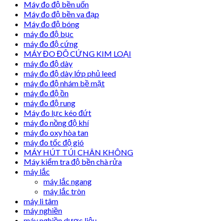
Máy đo độ bền uốn
Máy đo độ bền va đạp
Máy đo độ bóng
máy đo độ bục
máy đo độ cứng
MÁY ĐO ĐỘ CỨNG KIM LOẠI
máy đo độ dày
máy đo độ dày lớp phủ leed
máy đo độ nhám bề mặt
máy đo độ ồn
máy đo độ rung
Máy đo lực kéo đứt
máy đo nồng độ khí
máy đo oxy hòa tan
máy đo tốc độ gió
MÁY HÚT TÚI CHÂN KHÔNG
Máy kiểm tra độ bền chà rửa
máy lắc
máy lắc ngang
máy lắc tròn
máy li tâm
máy nghiền
máy nghiền dược liệu